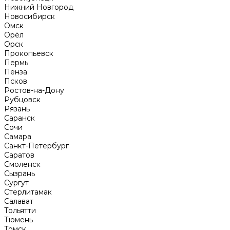
Нижний Новгород
Новосибирск
Омск
Орёл
Орск
Прокопьевск
Пермь
Пенза
Псков
Ростов-на-Дону
Рубцовск
Рязань
Саранск
Сочи
Самара
Санкт-Петербург
Саратов
Смоленск
Сызрань
Сургут
Стерлитамак
Салават
Тольятти
Тюмень
Томск