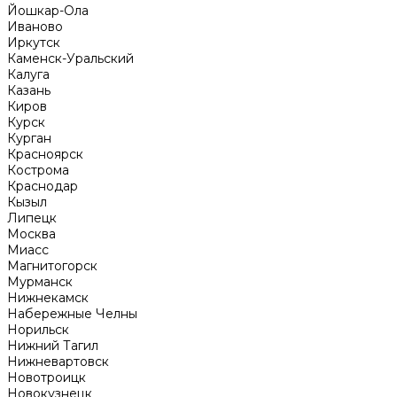
Йошкар-Ола
Иваново
Иркутск
Каменск-Уральский
Калуга
Казань
Киров
Курск
Курган
Красноярск
Кострома
Краснодар
Кызыл
Липецк
Москва
Миасс
Магнитогорск
Мурманск
Нижнекамск
Набережные Челны
Норильск
Нижний Тагил
Нижневартовск
Новотроицк
Новокузнецк