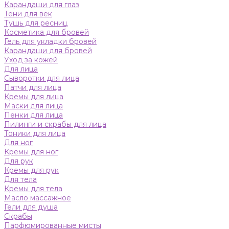
Карандаши для глаз
Тени для век
Тушь для ресниц
Косметика для бровей
Гель для укладки бровей
Карандаши для бровей
Уход за кожей
Для лица
Сыворотки для лица
Патчи для лица
Кремы для лица
Маски для лица
Пенки для лица
Пилинги и скрабы для лица
Тоники для лица
Для ног
Кремы для ног
Для рук
Кремы для рук
Для тела
Кремы для тела
Масло массажное
Гели для душа
Скрабы
Парфюмированные мисты