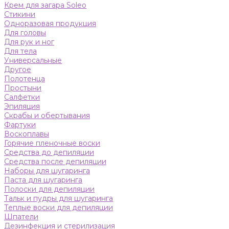
Крем для загара Soleo
Стикини
Одноразовая продукция
Для головы
Для рук и ног
Для тела
Универсальные
Другое
Полотенца
Простыни
Салфетки
Эпиляция
Скрабы и обертывания
Фартуки
Воскоплавы
Горячие пленочные воски
Средства до депиляции
Средства после депиляции
Наборы для шугаринга
Паста для шугаринга
Полоски для депиляции
Тальк и пудры для шугаринга
Теплые воски для депиляции
Шпатели
Дезинфекция и стерилизация