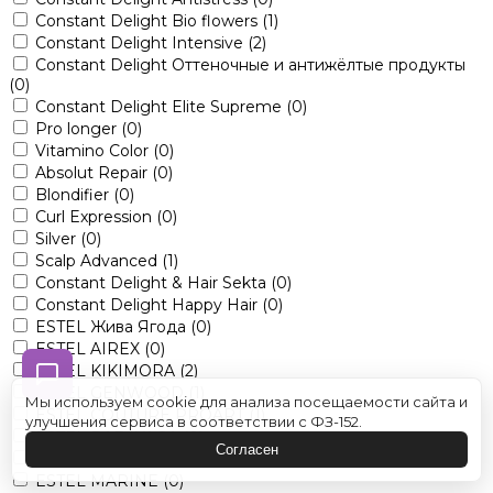
Constant Delight Bio flowers
(1)
Constant Delight Intensive
(2)
Constant Delight Оттеночные и антижёлтые продукты
(0)
Constant Delight Elite Supreme
(0)
Pro longer
(0)
Vitamino Color
(0)
Absolut Repair
(0)
Blondifier
(0)
Curl Expression
(0)
Silver
(0)
Scalp Advanced
(1)
Constant Delight & Hair Sekta
(0)
Constant Delight Happy Hair
(0)
ESTEL Жива Ягода
(0)
ESTEL AIREX
(0)
ESTEL KIKIMORA
(2)
ESTEL GENWOOD
(1)
Мы используем cookie для анализа посещаемости сайта и
ESTEL COUTURE PROART
(1)
улучшения сервиса в соответствии с ФЗ-152.
ESTEL BABAYAGA
(0)
Согласен
ESTEL ALPHA
(0)
ESTEL MARINE
(0)