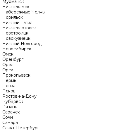
Мурманск
Нижнекамск
Набережные Челны
Норильск
Нижний Тагил
Нижневартовск
Новотроицк
Новокузнецк
Нижний Новгород
Новосибирск
Омск
Оренбург
Орёл
Орск
Прокопьевск
Пермь
Пенза
Псков
Ростов-на-Дону
Рубцовск
Рязань
Саранск
Сочи
Самара
Санкт-Петербург