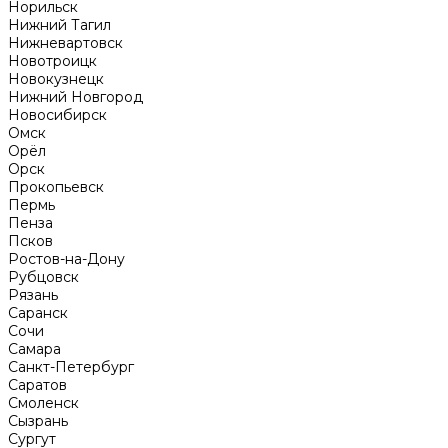
Норильск
Нижний Тагил
Нижневартовск
Новотроицк
Новокузнецк
Нижний Новгород
Новосибирск
Омск
Орёл
Орск
Прокопьевск
Пермь
Пенза
Псков
Ростов-на-Дону
Рубцовск
Рязань
Саранск
Сочи
Самара
Санкт-Петербург
Саратов
Смоленск
Сызрань
Сургут