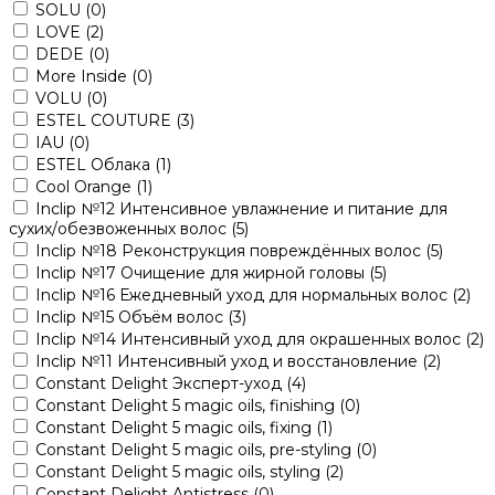
SOLU
(0)
LOVE
(2)
DEDE
(0)
More Inside
(0)
VOLU
(0)
ESTEL COUTURE
(3)
IAU
(0)
ESTEL Облака
(1)
Cool Orange
(1)
Inclip №12 Интенсивное увлажнение и питание для
сухих/обезвоженных волос
(5)
Inclip №18 Реконструкция повреждённых волос
(5)
Inclip №17 Очищение для жирной головы
(5)
Inclip №16 Ежедневный уход для нормальных волос
(2)
Inclip №15 Объём волос
(3)
Inclip №14 Интенсивный уход для окрашенных волос
(2)
Inclip №11 Интенсивный уход и восстановление
(2)
Constant Delight Эксперт-уход
(4)
Constant Delight 5 magic oils, finishing
(0)
Constant Delight 5 magic oils, fixing
(1)
Constant Delight 5 magic oils, pre-styling
(0)
Constant Delight 5 magic oils, styling
(2)
Constant Delight Antistress
(0)