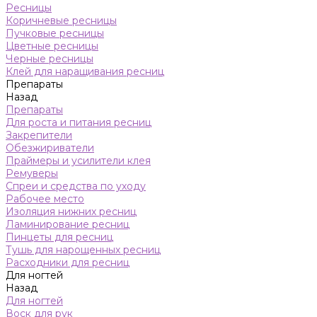
Ресницы
Коричневые ресницы
Пучковые ресницы
Цветные ресницы
Черные ресницы
Клей для наращивания ресниц
Препараты
Назад
Препараты
Для роста и питания ресниц
Закрепители
Обезжириватели
Праймеры и усилители клея
Ремуверы
Спреи и средства по уходу
Рабочее место
Изоляция нижних ресниц
Ламинирование ресниц
Пинцеты для ресниц
Тушь для нарощенных ресниц
Расходники для ресниц
Для ногтей
Назад
Для ногтей
Воск для рук