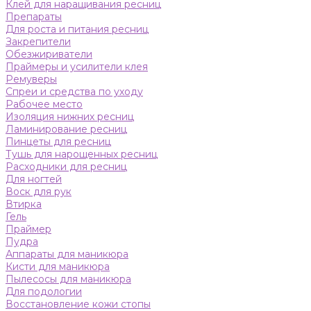
Клей для наращивания ресниц
Препараты
Для роста и питания ресниц
Закрепители
Обезжириватели
Праймеры и усилители клея
Ремуверы
Спреи и средства по уходу
Рабочее место
Изоляция нижних ресниц
Ламинирование ресниц
Пинцеты для ресниц
Тушь для нарощенных ресниц
Расходники для ресниц
Для ногтей
Воск для рук
Втирка
Гель
Праймер
Пудра
Аппараты для маникюра
Кисти для маникюра
Пылесосы для маникюра
Для подологии
Восстановление кожи стопы