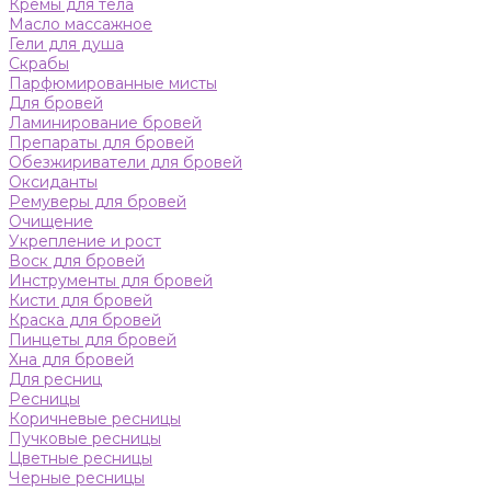
Кремы для тела
Масло массажное
Гели для душа
Скрабы
Парфюмированные мисты
Для бровей
Ламинирование бровей
Препараты для бровей
Обезжириватели для бровей
Оксиданты
Ремуверы для бровей
Очищение
Укрепление и рост
Воск для бровей
Инструменты для бровей
Кисти для бровей
Краска для бровей
Пинцеты для бровей
Хна для бровей
Для ресниц
Ресницы
Коричневые ресницы
Пучковые ресницы
Цветные ресницы
Черные ресницы