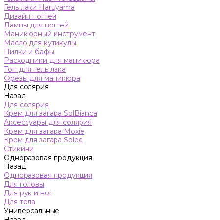
Гель лаки Haruyama
Дизайн ногтей
Лампы для ногтей
Маникюрный инструмент
Масло для кутикулы
Пилки и бафы
Расходники для маникюра
Топ для гель лака
Фрезы для маникюра
Для солярия
Назад
Для солярия
Крем для загара SolBianca
Аксессуары для солярия
Крем для загара Moxie
Крем для загара Soleo
Стикини
Одноразовая продукция
Назад
Одноразовая продукция
Для головы
Для рук и ног
Для тела
Универсальные
Назад