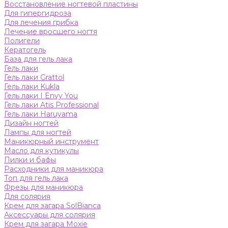
Восстановление ногтевой пластины
Для гипергидроза
Для лечения грибка
Лечение вросшего ногтя
Полигели
Кератогель
База для гель лака
Гель лаки
Гель лаки Grattol
Гель лаки Kukla
Гель лаки I Envy You
Гель лаки Atis Professional
Гель лаки Haruyama
Дизайн ногтей
Лампы для ногтей
Маникюрный инструмент
Масло для кутикулы
Пилки и бафы
Расходники для маникюра
Топ для гель лака
Фрезы для маникюра
Для солярия
Крем для загара SolBianca
Аксессуары для солярия
Крем для загара Moxie