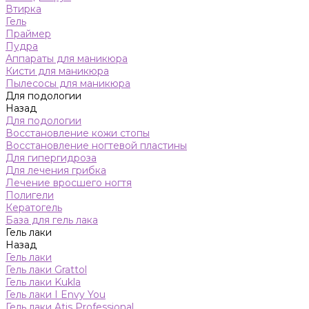
Втирка
Гель
Праймер
Пудра
Аппараты для маникюра
Кисти для маникюра
Пылесосы для маникюра
Для подологии
Назад
Для подологии
Восстановление кожи стопы
Восстановление ногтевой пластины
Для гипергидроза
Для лечения грибка
Лечение вросшего ногтя
Полигели
Кератогель
База для гель лака
Гель лаки
Назад
Гель лаки
Гель лаки Grattol
Гель лаки Kukla
Гель лаки I Envy You
Гель лаки Atis Professional