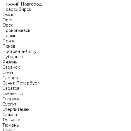
Нижний Новгород
Новосибирск
Омск
Орёл
Орск
Прокопьевск
Пермь
Пенза
Псков
Ростов-на-Дону
Рубцовск
Рязань
Саранск
Сочи
Самара
Санкт-Петербург
Саратов
Смоленск
Сызрань
Сургут
Стерлитамак
Салават
Тольятти
Тюмень
Томск