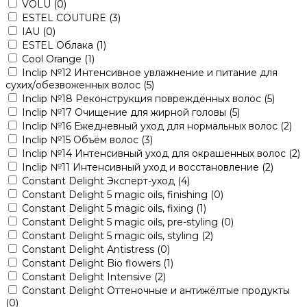
VOLU
(0)
ESTEL COUTURE
(3)
IAU
(0)
ESTEL Облака
(1)
Cool Orange
(1)
Inclip №12 Интенсивное увлажнение и питание для
сухих/обезвоженных волос
(5)
Inclip №18 Реконструкция повреждённых волос
(5)
Inclip №17 Очищение для жирной головы
(5)
Inclip №16 Ежедневный уход для нормальных волос
(2)
Inclip №15 Объём волос
(3)
Inclip №14 Интенсивный уход для окрашенных волос
(2)
Inclip №11 Интенсивный уход и восстановление
(2)
Constant Delight Эксперт-уход
(4)
Constant Delight 5 magic oils, finishing
(0)
Constant Delight 5 magic oils, fixing
(1)
Constant Delight 5 magic oils, pre-styling
(0)
Constant Delight 5 magic oils, styling
(2)
Constant Delight Antistress
(0)
Constant Delight Bio flowers
(1)
Constant Delight Intensive
(2)
Constant Delight Оттеночные и антижёлтые продукты
(0)