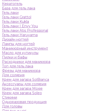
Кератогель
База для гель лака
Гель лаки
Гель лаки Grattol
Гель лаки Kukla
Гель лаки I Envy You
Гель лаки Atis Professional
Гель лаки Haruyama
Дизайн ногтей
Лампы для ногтей
Маникюрный инструмент
Масло для кутикулы
Пилки и бафы
Расходники для маникюра
Топ для гель лака
Фрезы для маникюра
Для солярия
Крем для загара SolBianca
Аксессуары для солярия
Крем для загара Moxie
Крем для загара Soleo
Стикини
Одноразовая продукция
Для головы
Для рук и ног