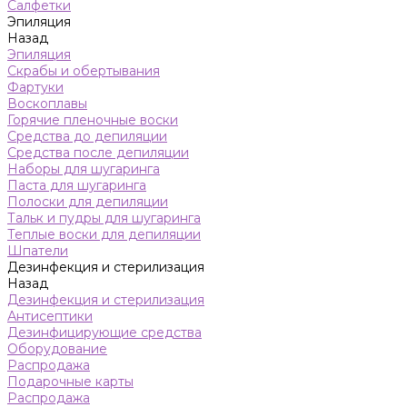
Салфетки
Эпиляция
Назад
Эпиляция
Скрабы и обертывания
Фартуки
Воскоплавы
Горячие пленочные воски
Средства до депиляции
Средства после депиляции
Наборы для шугаринга
Паста для шугаринга
Полоски для депиляции
Тальк и пудры для шугаринга
Теплые воски для депиляции
Шпатели
Дезинфекция и стерилизация
Назад
Дезинфекция и стерилизация
Антисептики
Дезинфицирующие средства
Оборудование
Распродажа
Подарочные карты
Распродажа