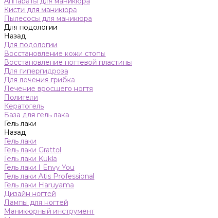
Аппараты для маникюра
Кисти для маникюра
Пылесосы для маникюра
Для подологии
Назад
Для подологии
Восстановление кожи стопы
Восстановление ногтевой пластины
Для гипергидроза
Для лечения грибка
Лечение вросшего ногтя
Полигели
Кератогель
База для гель лака
Гель лаки
Назад
Гель лаки
Гель лаки Grattol
Гель лаки Kukla
Гель лаки I Envy You
Гель лаки Atis Professional
Гель лаки Haruyama
Дизайн ногтей
Лампы для ногтей
Маникюрный инструмент