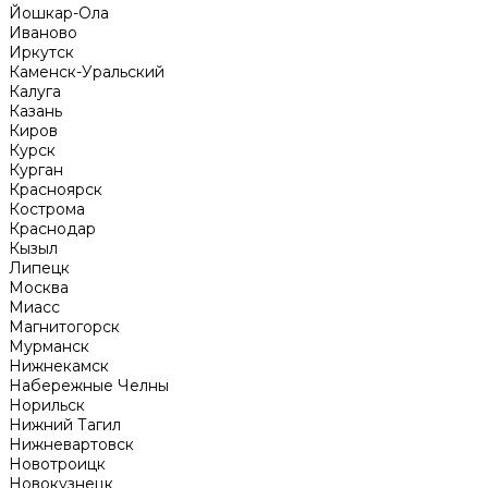
Йошкар-Ола
Иваново
Иркутск
Каменск-Уральский
Калуга
Казань
Киров
Курск
Курган
Красноярск
Кострома
Краснодар
Кызыл
Липецк
Москва
Миасс
Магнитогорск
Мурманск
Нижнекамск
Набережные Челны
Норильск
Нижний Тагил
Нижневартовск
Новотроицк
Новокузнецк