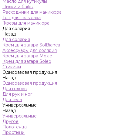
Масло для кутикулы
Пилки и бафы
Расходники для маникюра
Топ для гель лака
Фрезы для маникюра
Для солярия
Назад
Для солярия
Крем для загара SolBianca
Аксессуары для солярия
Крем для загара Moxie
Крем для загара Soleo
Стикини
Одноразовая продукция
Назад
Одноразовая продукция
Для головы
Для рук и ног
Для тела
Универсальные
Назад
Универсальные
Другое
Полотенца
Простыни