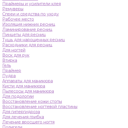
Праймеры и усилители клея
Ремуверы
Спреи и средства по уходу
Рабочее место
Изоляция нижних ресниц
Ламинирование ресниц
Пинцеты для ресниц
Тушь для нарощенных ресниц
Расходники для ресниц
Для ногтей
Воск для рук
Втирка
Гель
Праймер
Пудра
Аппараты для маникюра
Кисти для маникюра
Пылесосы для маникюра
Для подологии
Восстановление кожи стопы
Восстановление ногтевой пластины
Для гипергидроза
Для лечения грибка
Лечение вросшего ногтя
Полигели