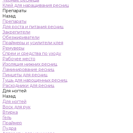
Черные ресницы
Клей для наращивания ресниц
Препараты
Назад
Препараты
Для роста и питания ресниц
Закрепители
Обезжириватели
Праймеры и усилители клея
Ремуверы
Спреи и средства по уходу
Рабочее место
Изоляция нижних ресниц
Ламинирование ресниц
Пинцеты для ресниц
Тушь для нарощенных ресниц
Расходники для ресниц
Для ногтей
Назад
Для ногтей
Воск для рук
Втирка
Гель
Праймер
Пудра