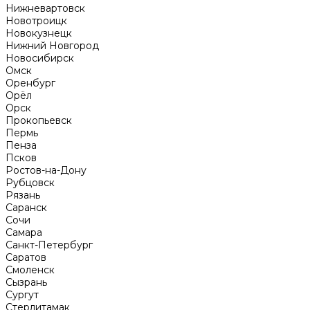
Нижневартовск
Новотроицк
Новокузнецк
Нижний Новгород
Новосибирск
Омск
Оренбург
Орёл
Орск
Прокопьевск
Пермь
Пенза
Псков
Ростов-на-Дону
Рубцовск
Рязань
Саранск
Сочи
Самара
Санкт-Петербург
Саратов
Смоленск
Сызрань
Сургут
Стерлитамак