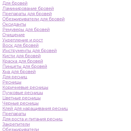
Для бровей
Ламинирование бровей
Препараты для бровей
Обезжириватели для бровей
Оксиданты
Ремуверы для бровей
Очищение
Укрепление и рост
Воск для бровей
Инструменты для бровей
Кисти для бровей
Краска для бровей
Пинцеты для бровей
Хна для бровей
Для ресниц
Ресницы
Коричневые ресницы
Пучковые ресницы
Цветные ресницы
Черные ресницы
Клей для наращивания ресниц
Препараты
Для роста и питания ресниц
Закрепители
Обезжириватели