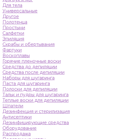
Для тела
Универсальные
Другое
Полотенца
Простыни
Салфетки
Эпиляция
Скрабы и обертывания
Фартуки
Воскоплавы
Горячие пленочные воски
Средства до депиляции
Средства после депиляции
Наборы для шугаринга
Паста для шугаринга
Полоски для депиляции
Тальк и пудры для шугаринга
Теплые воски для депиляции
Шпатели
Дезинфекция и стерилизация
Антисептики
Дезинфицирующие средства
Оборудование
Распродажа