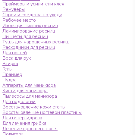
Праймеры и усилители клея
Ремуверы
Спреи и средства по уходу
Рабочее место
Изоляция нижних ресниц
Ламинирование ресниц
Пинцеты для ресниц
Тушь для нарощенных ресниц
Расходники для ресниц
Для ногтей
Воск для рук
Втирка
Гель
Праймер
Пудра
Аппараты для маникюра
Кисти для маникюра
Пылесосы для маникюра
Для подологии
Восстановление кожи стопы
Восстановление ногтевой пластины
Для гипергидроза
Для лечения грибка
Лечение вросшего ногтя
Полигели