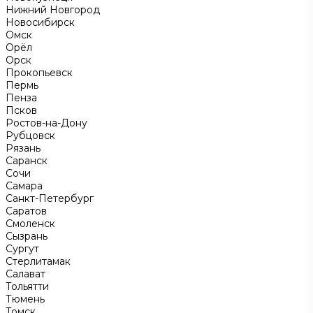
Нижний Новгород
Новосибирск
Омск
Орёл
Орск
Прокопьевск
Пермь
Пенза
Псков
Ростов-на-Дону
Рубцовск
Рязань
Саранск
Сочи
Самара
Санкт-Петербург
Саратов
Смоленск
Сызрань
Сургут
Стерлитамак
Салават
Тольятти
Тюмень
Томск