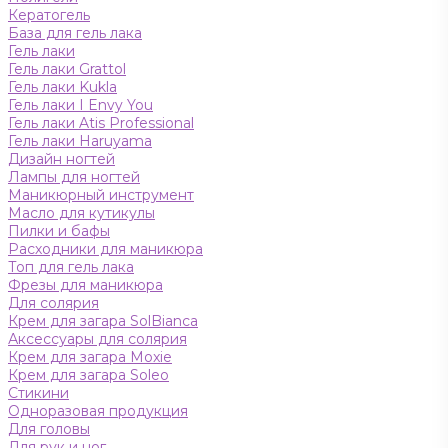
Кератогель
База для гель лака
Гель лаки
Гель лаки Grattol
Гель лаки Kukla
Гель лаки I Envy You
Гель лаки Atis Professional
Гель лаки Haruyama
Дизайн ногтей
Лампы для ногтей
Маникюрный инструмент
Масло для кутикулы
Пилки и бафы
Расходники для маникюра
Топ для гель лака
Фрезы для маникюра
Для солярия
Крем для загара SolBianca
Аксессуары для солярия
Крем для загара Moxie
Крем для загара Soleo
Стикини
Одноразовая продукция
Для головы
Для рук и ног