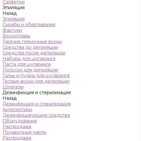
Салфетки
Эпиляция
Назад
Эпиляция
Скрабы и обертывания
Фартуки
Воскоплавы
Горячие пленочные воски
Средства до депиляции
Средства после депиляции
Наборы для шугаринга
Паста для шугаринга
Полоски для депиляции
Тальк и пудры для шугаринга
Теплые воски для депиляции
Шпатели
Дезинфекция и стерилизация
Назад
Дезинфекция и стерилизация
Антисептики
Дезинфицирующие средства
Оборудование
Распродажа
Подарочные карты
Распродажа