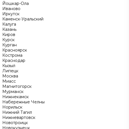
Йошкар-Ола
Иваново
Иркутск
Каменск-Уральский
Калуга
Казань
Киров
Курск
Курган
Красноярск
Кострома
Краснодар
Кызыл
Липецк
Москва
Миасс
Магнитогорск
Мурманск
Нижнекамск
Набережные Челны
Норильск
Нижний Тагил
Нижневартовск
Новотроицк
Новокузнецк