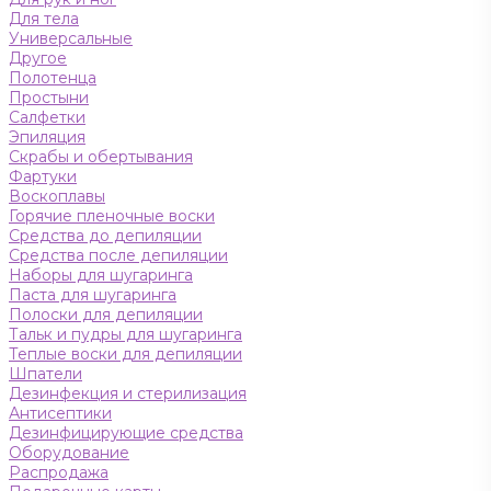
Для тела
Универсальные
Другое
Полотенца
Простыни
Салфетки
Эпиляция
Скрабы и обертывания
Фартуки
Воскоплавы
Горячие пленочные воски
Средства до депиляции
Средства после депиляции
Наборы для шугаринга
Паста для шугаринга
Полоски для депиляции
Тальк и пудры для шугаринга
Теплые воски для депиляции
Шпатели
Дезинфекция и стерилизация
Антисептики
Дезинфицирующие средства
Оборудование
Распродажа