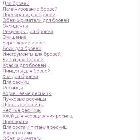
Для бровей
Ламинирование бровей
Препараты для бровей
Обезжириватели для бровей
Оксиданты
Ремуверы для бровей
Очищение
Укрепление и рост
Воск для бровей
Инструменты для бровей
Кисти для бровей
Краска для бровей
Пинцеты для бровей
Хна для бровей
Для ресниц
Ресницы
Коричневые ресницы
Пучковые ресницы
Цветные ресницы
Черные ресницы
Клей для наращивания ресниц
Препараты
Для роста и питания ресниц
Закрепители
Обезжириватели