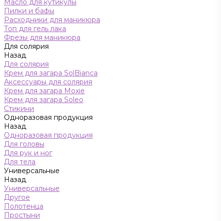
Масло для кутикулы
Пилки и бафы
Расходники для маникюра
Топ для гель лака
Фрезы для маникюра
Для солярия
Назад
Для солярия
Крем для загара SolBianca
Аксессуары для солярия
Крем для загара Moxie
Крем для загара Soleo
Стикини
Одноразовая продукция
Назад
Одноразовая продукция
Для головы
Для рук и ног
Для тела
Универсальные
Назад
Универсальные
Другое
Полотенца
Простыни