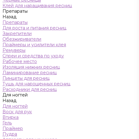
Черные ресницы
Клей для наращивания ресниц
Препараты
Назад
Препараты
Для роста и питания ресниц
Закрепители
Обезжириватели
Праймеры и усилители клея
Ремуверы
Спреи и средства по уходу
Рабочее место
Изоляция нижних ресниц
Ламинирование ресниц
Пинцеты для ресниц
Тушь для нарощенных ресниц
Расходники для ресниц
Для ногтей
Назад
Для ногтей
Воск для рук
Втирка
Гель
Праймер
Пудра