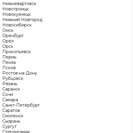
Нижневартовск
Новотроицк
Новокузнецк
Нижний Новгород
Новосибирск
Омск
Оренбург
Орёл
Орск
Прокопьевск
Пермь
Пенза
Псков
Ростов-на-Дону
Рубцовск
Рязань
Саранск
Сочи
Самара
Санкт-Петербург
Саратов
Смоленск
Сызрань
Сургут
Стерлитамак