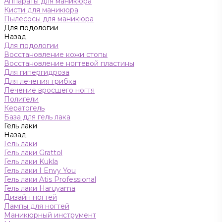
Аппараты для маникюра
Кисти для маникюра
Пылесосы для маникюра
Для подологии
Назад
Для подологии
Восстановление кожи стопы
Восстановление ногтевой пластины
Для гипергидроза
Для лечения грибка
Лечение вросшего ногтя
Полигели
Кератогель
База для гель лака
Гель лаки
Назад
Гель лаки
Гель лаки Grattol
Гель лаки Kukla
Гель лаки I Envy You
Гель лаки Atis Professional
Гель лаки Haruyama
Дизайн ногтей
Лампы для ногтей
Маникюрный инструмент