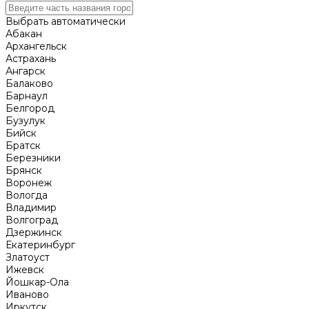
Выбрать автоматически
Абакан
Архангельск
Астрахань
Ангарск
Балаково
Барнаул
Белгород
Бузулук
Бийск
Братск
Березники
Брянск
Воронеж
Вологда
Владимир
Волгоград
Дзержинск
Екатеринбург
Златоуст
Ижевск
Йошкар-Ола
Иваново
Иркутск