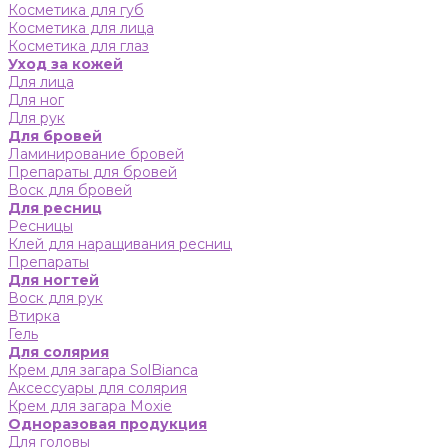
Косметика для губ
Косметика для лица
Косметика для глаз
Уход за кожей
Для лица
Для ног
Для рук
Для бровей
Ламинирование бровей
Препараты для бровей
Воск для бровей
Для ресниц
Ресницы
Клей для наращивания ресниц
Препараты
Для ногтей
Воск для рук
Втирка
Гель
Для солярия
Крем для загара SolBianca
Аксессуары для солярия
Крем для загара Moxie
Одноразовая продукция
Для головы