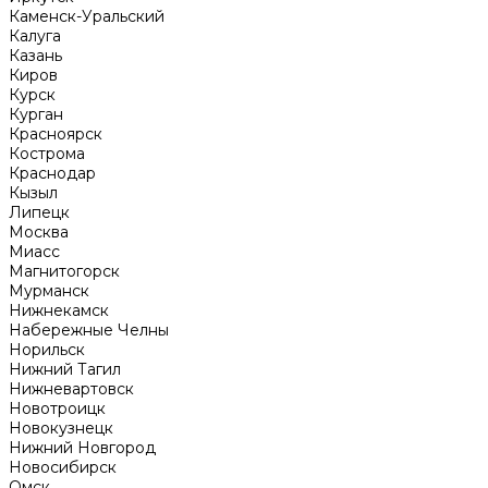
Каменск-Уральский
Калуга
Казань
Киров
Курск
Курган
Красноярск
Кострома
Краснодар
Кызыл
Липецк
Москва
Миасс
Магнитогорск
Мурманск
Нижнекамск
Набережные Челны
Норильск
Нижний Тагил
Нижневартовск
Новотроицк
Новокузнецк
Нижний Новгород
Новосибирск
Омск