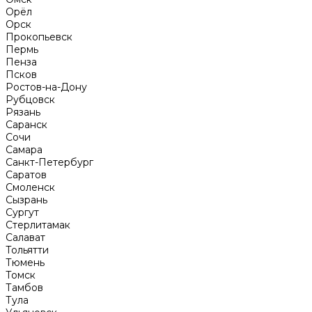
Орёл
Орск
Прокопьевск
Пермь
Пенза
Псков
Ростов-на-Дону
Рубцовск
Рязань
Саранск
Сочи
Самара
Санкт-Петербург
Саратов
Смоленск
Сызрань
Сургут
Стерлитамак
Салават
Тольятти
Тюмень
Томск
Тамбов
Тула