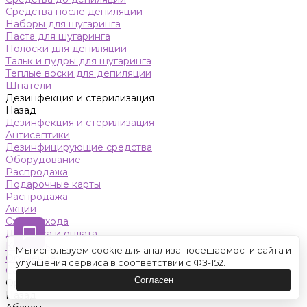
Средства после депиляции
Наборы для шугаринга
Паста для шугаринга
Полоски для депиляции
Тальк и пудры для шугаринга
Теплые воски для депиляции
Шпатели
Дезинфекция и стерилизация
Назад
Дезинфекция и стерилизация
Антисептики
Дезинфицирующие средства
Оборудование
Распродажа
Подарочные карты
Распродажа
Акции
Схемы ухода
Доставка и оплата
Контакты
Мы используем cookie для анализа посещаемости сайта и
Обучение
улучшения сервиса в соответствии с ФЗ-152.
Салон красоты
Согласен
Оренбург
Назад