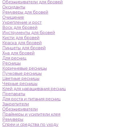
Обезжириватели для бровей
Оксиданты
Ремуверы для бровей
Очищение
Укрепление и рост
Воск для бровей
Инструменты для бровей
Кисти для бровей
Краска для бровей
Пинцеты для бровей
Хна для бровей
Для ресниц
Ресницы
Коричневые ресницы
Пучковые ресницы
Цветные ресницы
Черные ресницы
Клей для наращивания ресниц
Препараты
Для роста и питания ресниц
Закрепители
Обезжириватели
Праймеры и усилители клея
Ремуверы
Спреи и средства по уходу