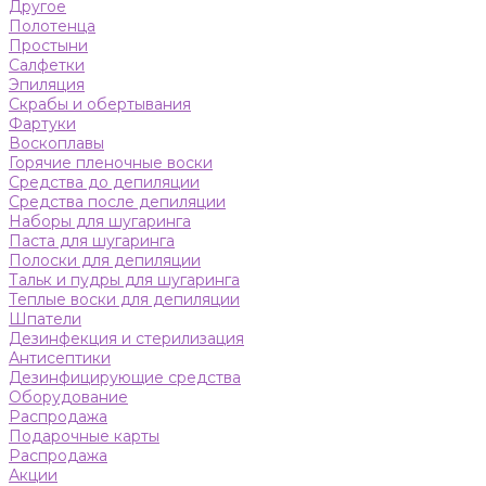
Другое
Полотенца
Простыни
Салфетки
Эпиляция
Скрабы и обертывания
Фартуки
Воскоплавы
Горячие пленочные воски
Средства до депиляции
Средства после депиляции
Наборы для шугаринга
Паста для шугаринга
Полоски для депиляции
Тальк и пудры для шугаринга
Теплые воски для депиляции
Шпатели
Дезинфекция и стерилизация
Антисептики
Дезинфицирующие средства
Оборудование
Распродажа
Подарочные карты
Распродажа
Акции