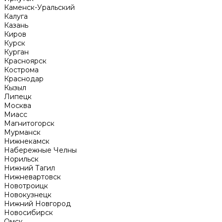
Каменск-Уральский
Калуга
Казань
Киров
Курск
Курган
Красноярск
Кострома
Краснодар
Кызыл
Липецк
Москва
Миасс
Магнитогорск
Мурманск
Нижнекамск
Набережные Челны
Норильск
Нижний Тагил
Нижневартовск
Новотроицк
Новокузнецк
Нижний Новгород
Новосибирск
Омск