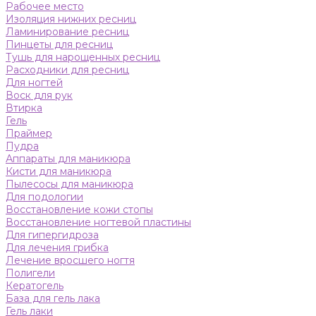
Рабочее место
Изоляция нижних ресниц
Ламинирование ресниц
Пинцеты для ресниц
Тушь для нарощенных ресниц
Расходники для ресниц
Для ногтей
Воск для рук
Втирка
Гель
Праймер
Пудра
Аппараты для маникюра
Кисти для маникюра
Пылесосы для маникюра
Для подологии
Восстановление кожи стопы
Восстановление ногтевой пластины
Для гипергидроза
Для лечения грибка
Лечение вросшего ногтя
Полигели
Кератогель
База для гель лака
Гель лаки