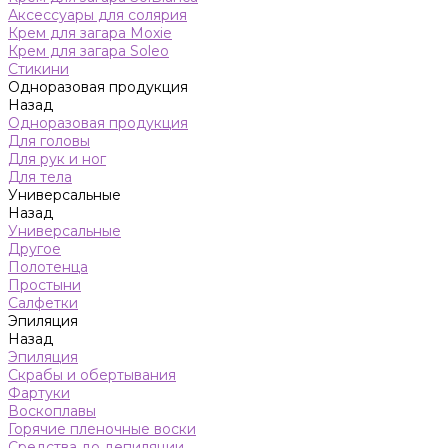
Аксессуары для солярия
Крем для загара Moxie
Крем для загара Soleo
Стикини
Одноразовая продукция
Назад
Одноразовая продукция
Для головы
Для рук и ног
Для тела
Универсальные
Назад
Универсальные
Другое
Полотенца
Простыни
Салфетки
Эпиляция
Назад
Эпиляция
Скрабы и обертывания
Фартуки
Воскоплавы
Горячие пленочные воски
Средства до депиляции