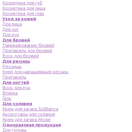
Косметика для губ
Косметика для лица
Косметика для глаз
Уход за кожей
Для лица
Для ног
Для рук
Для бровей
Ламинирование бровей
Препараты для бровей
Воск для бровей
Для ресниц
Ресницы
Клей для наращивания ресниц
Препараты
Для ногтей
Воск для рук
Втирка
Гель
Для солярия
Крем для загара SolBianca
Аксессуары для солярия
Крем для загара Moxie
Одноразовая продукция
Для головы