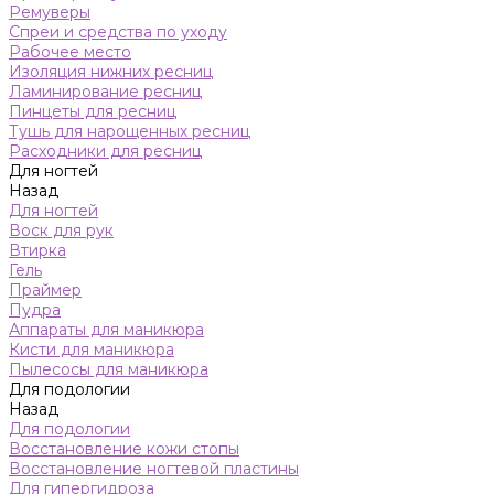
Ремуверы
Спреи и средства по уходу
Рабочее место
Изоляция нижних ресниц
Ламинирование ресниц
Пинцеты для ресниц
Тушь для нарощенных ресниц
Расходники для ресниц
Для ногтей
Назад
Для ногтей
Воск для рук
Втирка
Гель
Праймер
Пудра
Аппараты для маникюра
Кисти для маникюра
Пылесосы для маникюра
Для подологии
Назад
Для подологии
Восстановление кожи стопы
Восстановление ногтевой пластины
Для гипергидроза