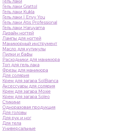
Гель лаки
Гель лаки Grattol
Гель лаки Kukla
Гель лаки I Envy You
Гель лаки Atis Professional
Гель лаки Haruyama
Дизайн ногтей
Лампы для ногтей
Маникюрный инструмент
Масло для кутикулы
Пилки и бафы
Расходники для маникюра
Топ для гель лака
Фрезы для маникюра
Для солярия
Крем для загара SolBianca
Аксессуары для солярия
Крем для загара Moxie
Крем для загара Soleo
Стикини
Одноразовая продукция
Для головы
Для рук и ног
Для тела
Универсальные