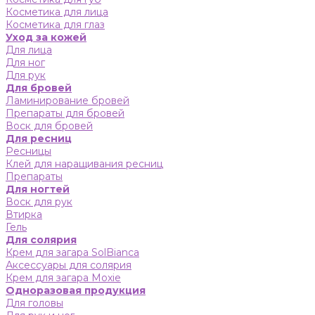
Косметика для лица
Косметика для глаз
Уход за кожей
Для лица
Для ног
Для рук
Для бровей
Ламинирование бровей
Препараты для бровей
Воск для бровей
Для ресниц
Ресницы
Клей для наращивания ресниц
Препараты
Для ногтей
Воск для рук
Втирка
Гель
Для солярия
Крем для загара SolBianca
Аксессуары для солярия
Крем для загара Moxie
Одноразовая продукция
Для головы