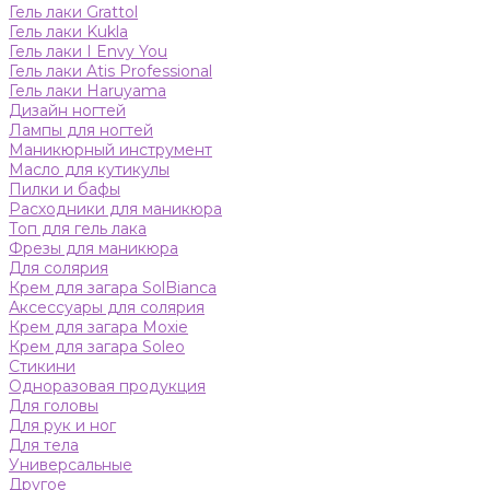
Гель лаки Grattol
Гель лаки Kukla
Гель лаки I Envy You
Гель лаки Atis Professional
Гель лаки Haruyama
Дизайн ногтей
Лампы для ногтей
Маникюрный инструмент
Масло для кутикулы
Пилки и бафы
Расходники для маникюра
Топ для гель лака
Фрезы для маникюра
Для солярия
Крем для загара SolBianca
Аксессуары для солярия
Крем для загара Moxie
Крем для загара Soleo
Стикини
Одноразовая продукция
Для головы
Для рук и ног
Для тела
Универсальные
Другое