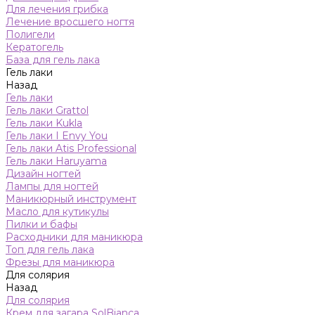
Для лечения грибка
Лечение вросшего ногтя
Полигели
Кератогель
База для гель лака
Гель лаки
Назад
Гель лаки
Гель лаки Grattol
Гель лаки Kukla
Гель лаки I Envy You
Гель лаки Atis Professional
Гель лаки Haruyama
Дизайн ногтей
Лампы для ногтей
Маникюрный инструмент
Масло для кутикулы
Пилки и бафы
Расходники для маникюра
Топ для гель лака
Фрезы для маникюра
Для солярия
Назад
Для солярия
Крем для загара SolBianca