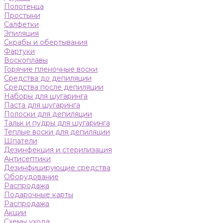
Полотенца
Простыни
Салфетки
Эпиляция
Скрабы и обертывания
Фартуки
Воскоплавы
Горячие пленочные воски
Средства до депиляции
Средства после депиляции
Наборы для шугаринга
Паста для шугаринга
Полоски для депиляции
Тальк и пудры для шугаринга
Теплые воски для депиляции
Шпатели
Дезинфекция и стерилизация
Антисептики
Дезинфицирующие средства
Оборудование
Распродажа
Подарочные карты
Распродажа
Акции
Схемы ухода