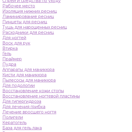
Спреи и средства по уходу
Рабочее место
Изоляция нижних ресниц
Ламинирование ресниц
Пинцеты для ресниц
Тушь для нарощенных ресниц
Расходники для ресниц
Для ногтей
Воск для рук
Втирка
Гель
Праймер
Пудра
Аппараты для маникюра
Кисти для маникюра
Пылесосы для маникюра
Для подологии
Восстановление кожи стопы
Восстановление ногтевой пластины
Для гипергидроза
Для лечения грибка
Лечение вросшего ногтя
Полигели
Кератогель
База для гель лака