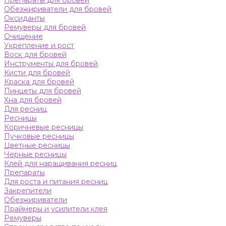
Препараты для бровей
Обезжириватели для бровей
Оксиданты
Ремуверы для бровей
Очищение
Укрепление и рост
Воск для бровей
Инструменты для бровей
Кисти для бровей
Краска для бровей
Пинцеты для бровей
Хна для бровей
Для ресниц
Ресницы
Коричневые ресницы
Пучковые ресницы
Цветные ресницы
Черные ресницы
Клей для наращивания ресниц
Препараты
Для роста и питания ресниц
Закрепители
Обезжириватели
Праймеры и усилители клея
Ремуверы