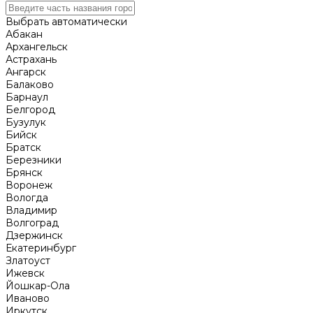
Выбрать автоматически
Абакан
Архангельск
Астрахань
Ангарск
Балаково
Барнаул
Белгород
Бузулук
Бийск
Братск
Березники
Брянск
Воронеж
Вологда
Владимир
Волгоград
Дзержинск
Екатеринбург
Златоуст
Ижевск
Йошкар-Ола
Иваново
Иркутск