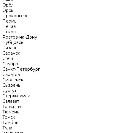
Орёл
Орск
Прокопьевск
Пермь
Пенза
Псков
Ростов-на-Дону
Рубцовск
Рязань
Саранск
Сочи
Самара
Санкт-Петербург
Саратов
Смоленск
Сызрань
Сургут
Стерлитамак
Салават
Тольятти
Тюмень
Томск
Тамбов
Тула