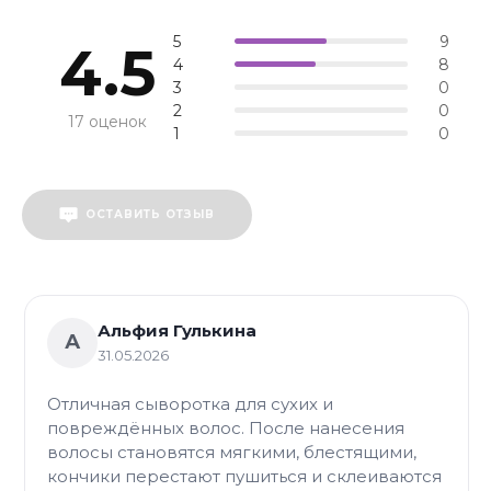
запечатывает кон
5
9
стержень волоса
4.5
4
салонный эффект
8
гладкости и блеск
3
0
химического раз
2
0
17 оценок
структуры.
1
0
ОСТАВИТЬ ОТЗЫВ
Альфия Гулькина
А
31.05.2026
Отличная сыворотка для сухих и
повреждённых волос. После нанесения
волосы становятся мягкими, блестящими,
кончики перестают пушиться и склеиваются