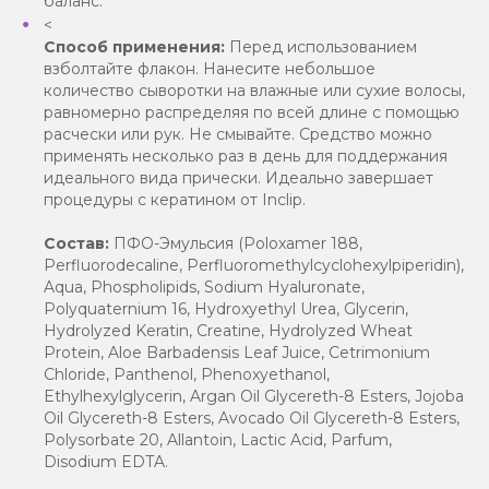
баланс.
<
Способ применения:
Перед использованием
взболтайте флакон. Нанесите небольшое
количество сыворотки на влажные или сухие волосы,
равномерно распределяя по всей длине с помощью
расчески или рук. Не смывайте. Средство можно
применять несколько раз в день для поддержания
идеального вида прически. Идеально завершает
процедуры с кератином от Inclip.
Состав:
ПФО-Эмульсия (Poloxamer 188,
Perfluorodecaline, Perfluoromethylcyclohexylpiperidin),
Aqua, Phospholipids, Sodium Hyaluronate,
Polyquaternium 16, Hydroxyethyl Urea, Glycerin,
Hydrolyzed Keratin, Creatine, Hydrolyzed Wheat
Protein, Aloe Barbadensis Leaf Juice, Cetrimonium
Chloride, Panthenol, Phenoxyethanol,
Ethylhexylglycerin, Argan Oil Glycereth-8 Esters, Jojoba
Oil Glycereth-8 Esters, Avocado Oil Glycereth-8 Esters,
Polysorbate 20, Allantoin, Lactic Acid, Parfum,
Disodium EDTA.