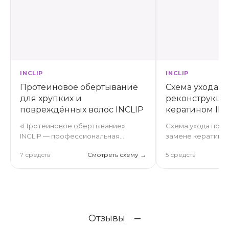
INCLIP
INCLIP
Протеиновое обертывание
Схема ухода п
для хрупких и
реконструкции
повреждённых волос INCLIP
кератином INC
«Протеиновое обертывание»
Схема ухода по р
INCLIP — профессиональная
замене кератино
салонная процедура для
выпрямления INCL
7 средств
Смотреть схему →
5 средств
интенсивного восстановления
это профессиона
очень хрупких, ломких и
интенсивный комп
истончённых волос. Многоэтапный
на основе ПФО-э
уход помогает насытить волосы
гидролизованного
протеинами и аминокислотами,
питательного мас
повысить их плотность,
глубоко восстана
Отзывы
эластичность и устойчивость к
поврежденный ко
механическим повреждениям.
разглаживает кут