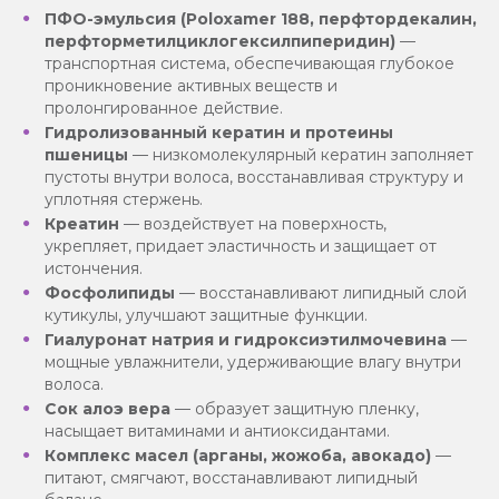
ПФО-эмульсия (Poloxamer 188, перфтордекалин,
перфторметилциклогексилпиперидин)
—
транспортная система, обеспечивающая глубокое
проникновение активных веществ и
пролонгированное действие.
Гидролизованный кератин и протеины
пшеницы
— низкомолекулярный кератин заполняет
пустоты внутри волоса, восстанавливая структуру и
уплотняя стержень.
Креатин
— воздействует на поверхность,
укрепляет, придает эластичность и защищает от
истончения.
Фосфолипиды
— восстанавливают липидный слой
кутикулы, улучшают защитные функции.
Гиалуронат натрия и гидроксиэтилмочевина
—
мощные увлажнители, удерживающие влагу внутри
волоса.
Сок алоэ вера
— образует защитную пленку,
насыщает витаминами и антиоксидантами.
Комплекс масел (арганы, жожоба, авокадо)
—
питают, смягчают, восстанавливают липидный