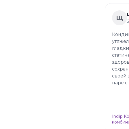
Щ
Кондиц
утяжел
гладки
статич
здоров
сохран
своей 
паре с
Inclip 
комбини