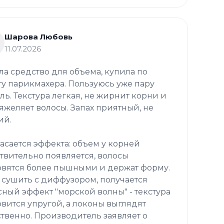
Шарова Любовь
11.07.2026
ла средство для объема, купила по
ту парикмахера. Пользуюсь уже пару
ль. Текстура легкая, не жирнит корни и
тяжеляет волосы. Запах приятный, не
ий.
касается эффекта: объем у корней
твительно появляется, волосы
овятся более пышными и держат форму.
 сушить с диффузором, получается
сный эффект "морской волны" - текстура
овится упругой, а локоны выглядят
ственно. Производитель заявляет о