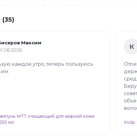
(35)
Бисеров Максим
К
01.08.2026
зую каждое утро, теперь пользуюсь
Отли
 им.
держ
сред
Беру
сове
объё
воло
Шампунь №17 очищающий для жирной кожи
 250 мл
Incli