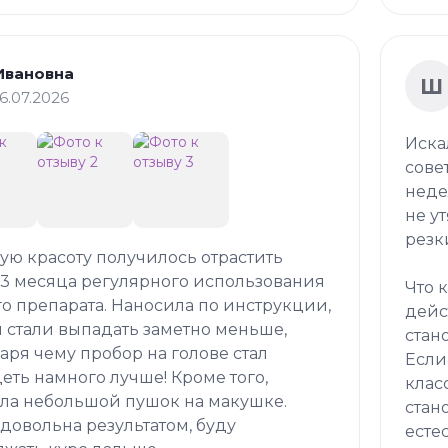
Ивановна
Ш
16.07.2026
Иска
сове
неде
не у
резк
кую красоту получилось отрастить
 3 месяца регулярного использования
Что 
о препарата. Наносила по инструкции,
дейс
 стали выпадать заметно меньше,
стан
аря чему пробор на голове стал
Если
еть намного лучше! Кроме того,
клас
ла небольшой пушок на макушке.
стан
довольна результатом, буду
есте