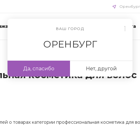
Оренбур
ажа
Акции
Схемы ухода
Доставка и оплата
ВАШ ГОРОД
ОРЕНБУРГ
Да, спасибо
Нет, другой
ная косметика для волос I
ей о товарах категории профессиональная косметика для вол