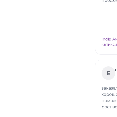
продол
Inclip 
капикси
Е
заказа
хорошо
поможе
рост в