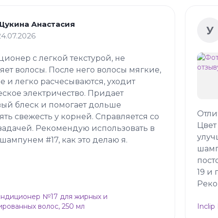
Щукина Анастасия
У
24.07.2026
ионер с легкой текстурой, не
яет волосы. После него волосы мягкие,
е и легко расчесываются, уходит
еское электричество. Придает
ый блеск и помогает дольше
Отли
ять свежесть у корней. Справляется со
Цвет
задачей. Рекомендую использовать в
улуч
 шампунем #17, как это делаю я.
шамп
пост
19 и
Реко
Кондиционер №17 для жирных и
рованных волос, 250 мл
Incli