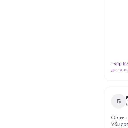
Inclip 
для рос
Б
Отличн
Убирае