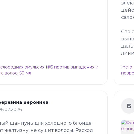
элек
дейс
сало
Свою
выпо
даль
лини
Кислородная эмульсия №5 против выпадения и
Incli
та волос, 50 мл
повре
Березина Вероника
Б
06.07.2026
ый шампунь для холодного блонда.
т желтизну, не сушит волосы. Расход