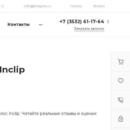
г
info@shopiris.ru
Поиск
Войти
+7 (3532) 61-17-64
...
Контакты
Заказать звонок
+7 (3532) 61-17-64
г. Оренбург, ул.
Кирова, д. 13, Гостиный
двор, 2 этаж
Ежедневно: с 10:00 до
21:00
nclip
info@shopiris.ru
+7 (3532) 61-17-61
Обучение в студии
красоты Iris
Ежедневно 10:00 - 21:00
info@iris56.ru
ос Inclip. Читайте реальные отзывы и оценки
+7 (922) 841-83-98
info@shopiris.ru