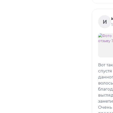
И
Вот та
спустя
данног
волосы
благод
выгляд
замети
Очень 