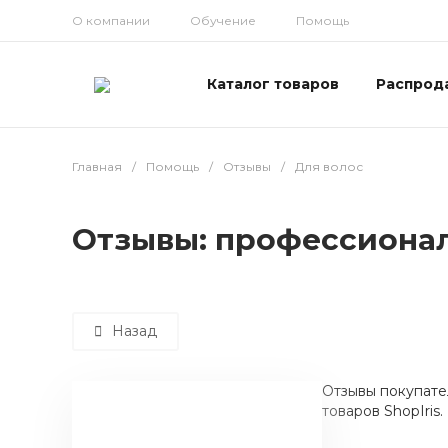
О компании
Обучение
Помощь
Каталог товаров
Распрод
Главная
/
Помощь
/
Отзывы
/
Для волос
Отзывы: профессиональ
Назад
Отзывы покупател
товаров ShopIris.