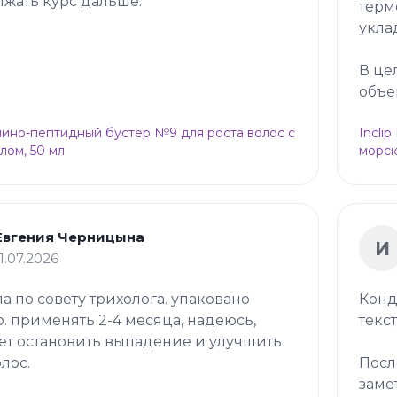
жать курс дальше.
терм
укла
В це
объе
Амино-пептидный бустер №9 для роста волос с
Incli
лом, 50 мл
морск
Евгения Черницына
И
11.07.2026
ла по совету трихолога. упаковано
Конд
. применять 2-4 месяца, надеюсь,
текс
т остановить выпадение и улучшить
олос.
Посл
заме