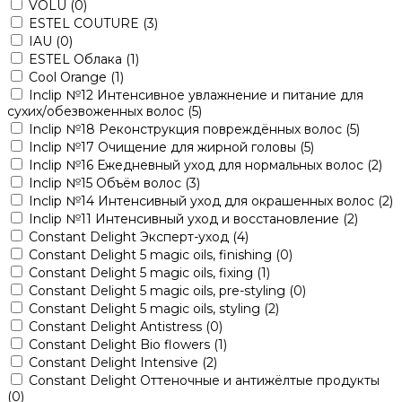
VOLU
(0)
ESTEL COUTURE
(3)
IAU
(0)
ESTEL Облака
(1)
Cool Orange
(1)
Inclip №12 Интенсивное увлажнение и питание для
сухих/обезвоженных волос
(5)
Inclip №18 Реконструкция повреждённых волос
(5)
Inclip №17 Очищение для жирной головы
(5)
Inclip №16 Ежедневный уход для нормальных волос
(2)
Inclip №15 Объём волос
(3)
Inclip №14 Интенсивный уход для окрашенных волос
(2)
Inclip №11 Интенсивный уход и восстановление
(2)
Constant Delight Эксперт-уход
(4)
Constant Delight 5 magic oils, finishing
(0)
Constant Delight 5 magic oils, fixing
(1)
Constant Delight 5 magic oils, pre-styling
(0)
Constant Delight 5 magic oils, styling
(2)
Constant Delight Antistress
(0)
Constant Delight Bio flowers
(1)
Constant Delight Intensive
(2)
Constant Delight Оттеночные и антижёлтые продукты
(0)