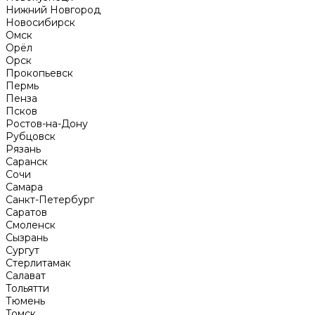
Нижний Новгород
Новосибирск
Омск
Орёл
Орск
Прокопьевск
Пермь
Пенза
Псков
Ростов-на-Дону
Рубцовск
Рязань
Саранск
Сочи
Самара
Санкт-Петербург
Саратов
Смоленск
Сызрань
Сургут
Стерлитамак
Салават
Тольятти
Тюмень
Томск