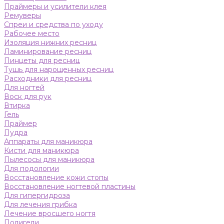
Праймеры и усилители клея
Ремуверы
Спреи и средства по уходу
Рабочее место
Изоляция нижних ресниц
Ламинирование ресниц
Пинцеты для ресниц
Тушь для нарощенных ресниц
Расходники для ресниц
Для ногтей
Воск для рук
Втирка
Гель
Праймер
Пудра
Аппараты для маникюра
Кисти для маникюра
Пылесосы для маникюра
Для подологии
Восстановление кожи стопы
Восстановление ногтевой пластины
Для гипергидроза
Для лечения грибка
Лечение вросшего ногтя
Полигели