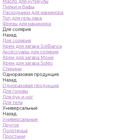
Масло для кутикулы
Пилки и бафы
Расходники для маникюра
Топ для гель лака
Фрезы для маникюра
Для солярия
Назад
Для солярия
Крем для загара SolBianca
Аксессуары для солярия
Крем для загара Moxie
Крем для загара Soleo
Стикини
Одноразовая продукция
Назад
Одноразовая продукция
Для головы
Для рук и ног
Для тела
Универсальные
Назад
Универсальные
Другое
Полотенца
Простыни