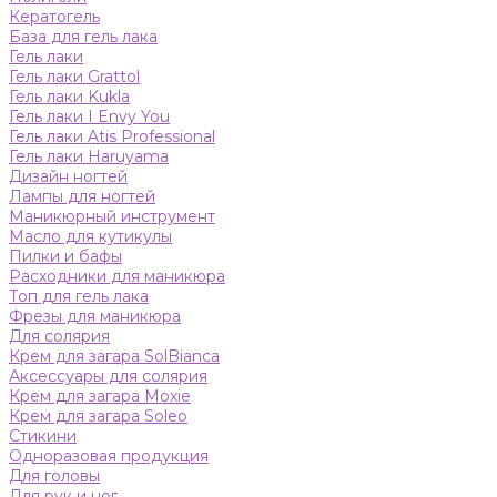
Кератогель
База для гель лака
Гель лаки
Гель лаки Grattol
Гель лаки Kukla
Гель лаки I Envy You
Гель лаки Atis Professional
Гель лаки Haruyama
Дизайн ногтей
Лампы для ногтей
Маникюрный инструмент
Масло для кутикулы
Пилки и бафы
Расходники для маникюра
Топ для гель лака
Фрезы для маникюра
Для солярия
Крем для загара SolBianca
Аксессуары для солярия
Крем для загара Moxie
Крем для загара Soleo
Стикини
Одноразовая продукция
Для головы
Для рук и ног