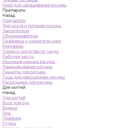
Черные ресницы
Клей для наращивания ресниц
Препараты
Назад
Препараты
Для роста и питания ресниц
Закрепители
Обезжириватели
Праймеры и усилители клея
Ремуверы
Спреи и средства по уходу
Рабочее место
Изоляция нижних ресниц
Ламинирование ресниц
Пинцеты для ресниц
Тушь для нарощенных ресниц
Расходники для ресниц
Для ногтей
Назад
Для ногтей
Воск для рук
Втирка
Гель
Праймер
Пудра