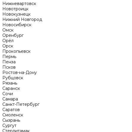
Нижневартовск
Новотроицк
Новокузнецк
Нижний Новгород
Новосибирск
Омск
Оренбург
Орёл
Орск
Прокопьевск
Пермь
Пенза
Псков
Ростов-на-Дону
Рубцовск
Рязань
Саранск
Сочи
Самара
Санкт-Петербург
Саратов
Смоленск
Сызрань
Сургут
Стерлитамак