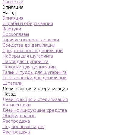
Салфетки
Эпиляция
Назад
Эпиляция
Скрабы и обертывания
Фартуки
Воскоплавы
Горячие пленочные воски
Средства до депиляции
Средства после депиляции
Наборы для шугаринга
Паста для шугаринга
Полоски для депиляции
Тальк и пудры для шугаринга
Теплые воски для депиляции
Шпатели
Дезинфекция и стерилизация
Назад
Дезинфекция и стерилизация
Антисептики
Дезинфицирующие средства
Оборудование
Распродажа
Подарочные карты
Распродажа