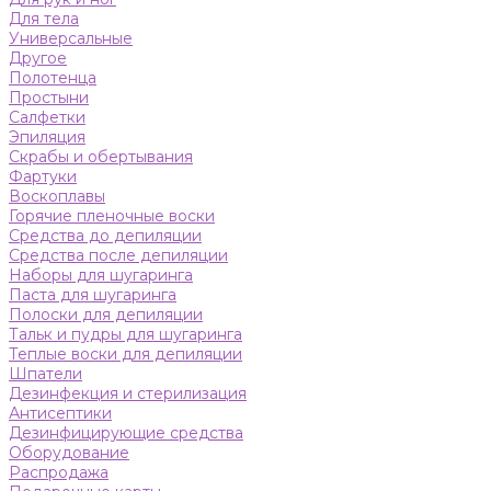
Для тела
Универсальные
Другое
Полотенца
Простыни
Салфетки
Эпиляция
Скрабы и обертывания
Фартуки
Воскоплавы
Горячие пленочные воски
Средства до депиляции
Средства после депиляции
Наборы для шугаринга
Паста для шугаринга
Полоски для депиляции
Тальк и пудры для шугаринга
Теплые воски для депиляции
Шпатели
Дезинфекция и стерилизация
Антисептики
Дезинфицирующие средства
Оборудование
Распродажа