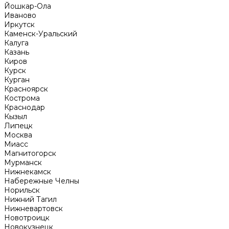
Йошкар-Ола
Иваново
Иркутск
Каменск-Уральский
Калуга
Казань
Киров
Курск
Курган
Красноярск
Кострома
Краснодар
Кызыл
Липецк
Москва
Миасс
Магнитогорск
Мурманск
Нижнекамск
Набережные Челны
Норильск
Нижний Тагил
Нижневартовск
Новотроицк
Новокузнецк