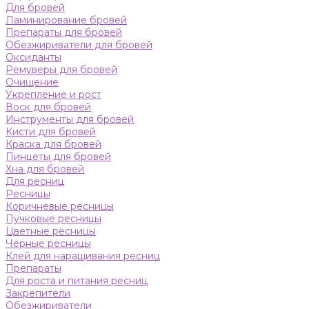
Для бровей
Ламинирование бровей
Препараты для бровей
Обезжириватели для бровей
Оксиданты
Ремуверы для бровей
Очищение
Укрепление и рост
Воск для бровей
Инструменты для бровей
Кисти для бровей
Краска для бровей
Пинцеты для бровей
Хна для бровей
Для ресниц
Ресницы
Коричневые ресницы
Пучковые ресницы
Цветные ресницы
Черные ресницы
Клей для наращивания ресниц
Препараты
Для роста и питания ресниц
Закрепители
Обезжириватели