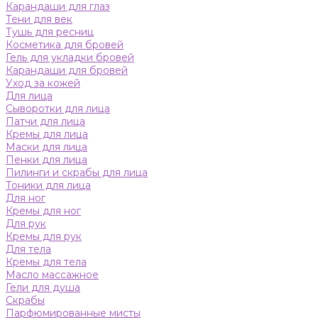
Карандаши для глаз
Тени для век
Тушь для ресниц
Косметика для бровей
Гель для укладки бровей
Карандаши для бровей
Уход за кожей
Для лица
Сыворотки для лица
Патчи для лица
Кремы для лица
Маски для лица
Пенки для лица
Пилинги и скрабы для лица
Тоники для лица
Для ног
Кремы для ног
Для рук
Кремы для рук
Для тела
Кремы для тела
Масло массажное
Гели для душа
Скрабы
Парфюмированные мисты