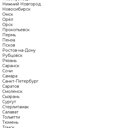
Нижний Новгород
Новосибирск
Омск
Орёл
Орск
Прокопьевск
Пермь
Пенза
Псков
Ростов-на-Дону
Рубцовск
Рязань
Саранск
Сочи
Самара
Санкт-Петербург
Саратов
Смоленск
Сызрань
Сургут
Стерлитамак
Салават
Тольятти
Тюмень
Томск