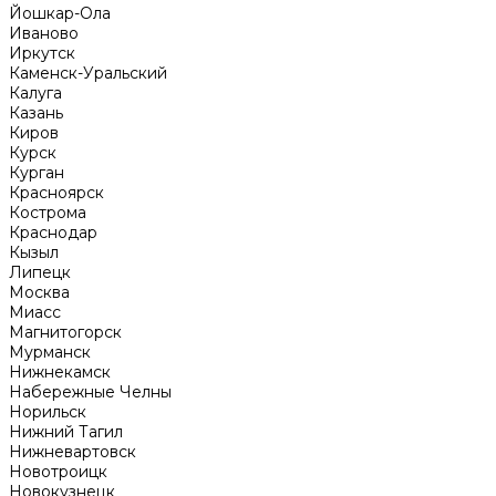
Йошкар-Ола
Иваново
Иркутск
Каменск-Уральский
Калуга
Казань
Киров
Курск
Курган
Красноярск
Кострома
Краснодар
Кызыл
Липецк
Москва
Миасс
Магнитогорск
Мурманск
Нижнекамск
Набережные Челны
Норильск
Нижний Тагил
Нижневартовск
Новотроицк
Новокузнецк