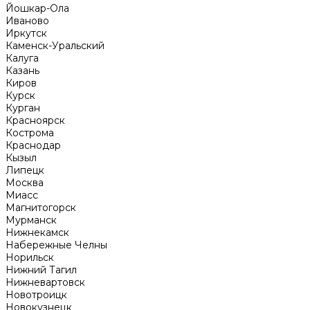
Йошкар-Ола
Иваново
Иркутск
Каменск-Уральский
Калуга
Казань
Киров
Курск
Курган
Красноярск
Кострома
Краснодар
Кызыл
Липецк
Москва
Миасс
Магнитогорск
Мурманск
Нижнекамск
Набережные Челны
Норильск
Нижний Тагил
Нижневартовск
Новотроицк
Новокузнецк