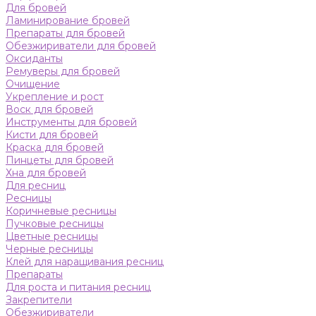
Для бровей
Ламинирование бровей
Препараты для бровей
Обезжириватели для бровей
Оксиданты
Ремуверы для бровей
Очищение
Укрепление и рост
Воск для бровей
Инструменты для бровей
Кисти для бровей
Краска для бровей
Пинцеты для бровей
Хна для бровей
Для ресниц
Ресницы
Коричневые ресницы
Пучковые ресницы
Цветные ресницы
Черные ресницы
Клей для наращивания ресниц
Препараты
Для роста и питания ресниц
Закрепители
Обезжириватели