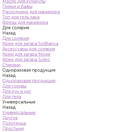
Масло для кутикулы
Пилки и бафы
Расходники для маникюра
Топ для гель лака
Фрезы для маникюра
Для солярия
Назад
Для солярия
Крем для загара SolBianca
Аксессуары для солярия
Крем для загара Moxie
Крем для загара Soleo
Стикини
Одноразовая продукция
Назад
Одноразовая продукция
Для головы
Для рук и ног
Для тела
Универсальные
Назад
Универсальные
Другое
Полотенца
Простыни