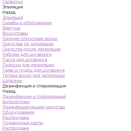
Салфетки
Эпиляция
Назад
Эпиляция
Скрабы и обертывания
Фартуки
Воскоплавы
Горячие пленочные воски
Средства до депиляции
Средства после депиляции
Наборы для шугаринга
Паста для шугаринга
Полоски для депиляции
Тальк и пудры для шугаринга
Теплые воски для депиляции
Шпатели
Дезинфекция и стерилизация
Назад
Дезинфекция и стерилизация
Антисептики
Дезинфицирующие средства
Оборудование
Распродажа
Подарочные карты
Распродажа