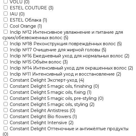
VOLU
(0)
ESTEL COUTURE
(3)
IAU
(0)
ESTEL Облака
(1)
Cool Orange
(1)
Inclip №12 Интенсивное увлажнение и питание для
сухих/обезвоженных волос
(5)
Inclip №18 Реконструкция повреждённых волос
(5)
Inclip №17 Очищение для жирной головы
(5)
Inclip №16 Ежедневный уход для нормальных волос
(2)
Inclip №15 Объём волос
(3)
Inclip №14 Интенсивный уход для окрашенных волос
(2)
Inclip №11 Интенсивный уход и восстановление
(2)
Constant Delight Эксперт-уход
(4)
Constant Delight 5 magic oils, finishing
(0)
Constant Delight 5 magic oils, fixing
(1)
Constant Delight 5 magic oils, pre-styling
(0)
Constant Delight 5 magic oils, styling
(2)
Constant Delight Antistress
(0)
Constant Delight Bio flowers
(1)
Constant Delight Intensive
(2)
Constant Delight Оттеночные и антижёлтые продукты
(0)