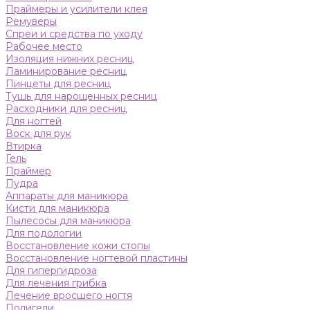
Праймеры и усилители клея
Ремуверы
Спреи и средства по уходу
Рабочее место
Изоляция нижних ресниц
Ламинирование ресниц
Пинцеты для ресниц
Тушь для нарощенных ресниц
Расходники для ресниц
Для ногтей
Воск для рук
Втирка
Гель
Праймер
Пудра
Аппараты для маникюра
Кисти для маникюра
Пылесосы для маникюра
Для подологии
Восстановление кожи стопы
Восстановление ногтевой пластины
Для гипергидроза
Для лечения грибка
Лечение вросшего ногтя
Полигели