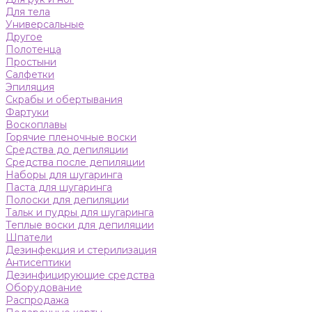
Для тела
Универсальные
Другое
Полотенца
Простыни
Салфетки
Эпиляция
Скрабы и обертывания
Фартуки
Воскоплавы
Горячие пленочные воски
Средства до депиляции
Средства после депиляции
Наборы для шугаринга
Паста для шугаринга
Полоски для депиляции
Тальк и пудры для шугаринга
Теплые воски для депиляции
Шпатели
Дезинфекция и стерилизация
Антисептики
Дезинфицирующие средства
Оборудование
Распродажа