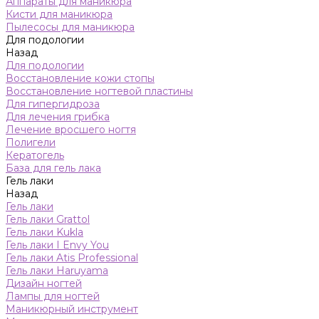
Аппараты для маникюра
Кисти для маникюра
Пылесосы для маникюра
Для подологии
Назад
Для подологии
Восстановление кожи стопы
Восстановление ногтевой пластины
Для гипергидроза
Для лечения грибка
Лечение вросшего ногтя
Полигели
Кератогель
База для гель лака
Гель лаки
Назад
Гель лаки
Гель лаки Grattol
Гель лаки Kukla
Гель лаки I Envy You
Гель лаки Atis Professional
Гель лаки Haruyama
Дизайн ногтей
Лампы для ногтей
Маникюрный инструмент