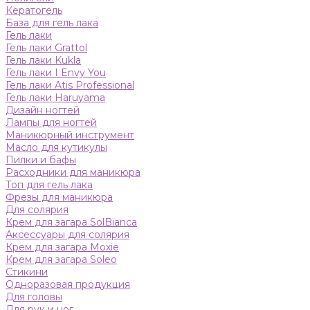
Кератогель
База для гель лака
Гель лаки
Гель лаки Grattol
Гель лаки Kukla
Гель лаки I Envy You
Гель лаки Atis Professional
Гель лаки Haruyama
Дизайн ногтей
Лампы для ногтей
Маникюрный инструмент
Масло для кутикулы
Пилки и бафы
Расходники для маникюра
Топ для гель лака
Фрезы для маникюра
Для солярия
Крем для загара SolBianca
Аксессуары для солярия
Крем для загара Moxie
Крем для загара Soleo
Стикини
Одноразовая продукция
Для головы
Для рук и ног