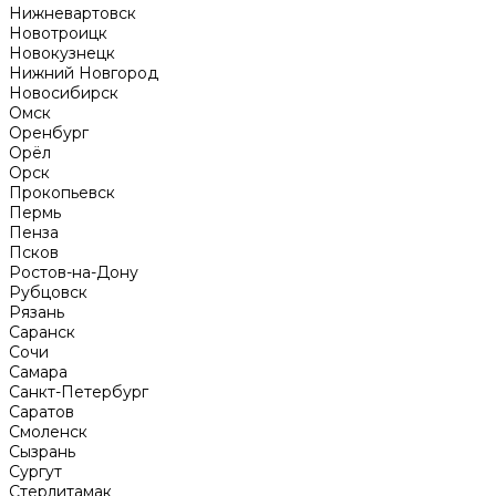
Нижневартовск
Новотроицк
Новокузнецк
Нижний Новгород
Новосибирск
Омск
Оренбург
Орёл
Орск
Прокопьевск
Пермь
Пенза
Псков
Ростов-на-Дону
Рубцовск
Рязань
Саранск
Сочи
Самара
Санкт-Петербург
Саратов
Смоленск
Сызрань
Сургут
Стерлитамак