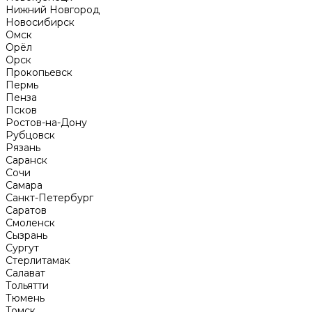
Нижний Новгород
Новосибирск
Омск
Орёл
Орск
Прокопьевск
Пермь
Пенза
Псков
Ростов-на-Дону
Рубцовск
Рязань
Саранск
Сочи
Самара
Санкт-Петербург
Саратов
Смоленск
Сызрань
Сургут
Стерлитамак
Салават
Тольятти
Тюмень
Томск