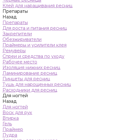
Черные ресницы
Клей для наращивания ресниц
Препараты
Назад
Препараты
Для роста и питания ресниц
Закрепители
Обезжириватели
Праймеры и усилители клея
Ремуверы
Спреи и средства по уходу
Рабочее место
Изоляция нижних ресниц
Ламинирование ресниц
Пинцеты для ресниц
Тушь для нарощенных ресниц
Расходники для ресниц
Для ногтей
Назад
Для ногтей
Воск для рук
Втирка
Гель
Праймер
Пудра