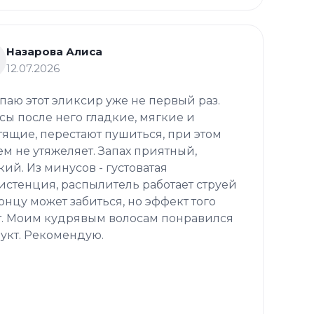
Назарова Алиса
12.07.2026
паю этот эликсир уже не первый раз.
сы после него гладкие, мягкие и
тящие, перестают пушиться, при этом
ем не утяжеляет. Запах приятный,
кий. Из минусов - густоватая
истенция, распылитель работает струей
концу может забиться, но эффект того
т. Моим кудрявым волосам понравился
укт. Рекомендую.