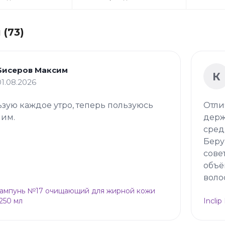
(73)
Бисеров Максим
К
01.08.2026
зую каждое утро, теперь пользуюсь
Отли
 им.
держ
сред
Беру
сове
объё
воло
Шампунь №17 очищающий для жирной кожи
 250 мл
Incli