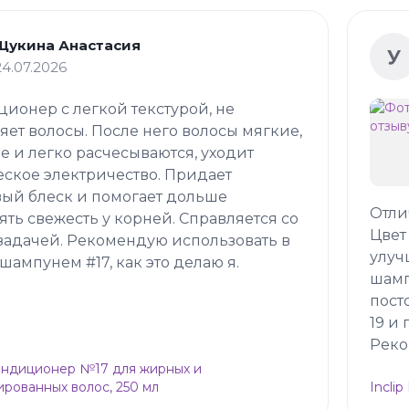
Щукина Анастасия
У
24.07.2026
ионер с легкой текстурой, не
яет волосы. После него волосы мягкие,
е и легко расчесываются, уходит
еское электричество. Придает
ый блеск и помогает дольше
Отли
ять свежесть у корней. Справляется со
Цвет
задачей. Рекомендую использовать в
улуч
 шампунем #17, как это делаю я.
шамп
пост
19 и
Реко
Кондиционер №17 для жирных и
рованных волос, 250 мл
Incli