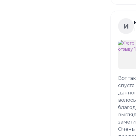
И
Вот та
спустя
данног
волосы
благод
выгляд
замети
Очень 