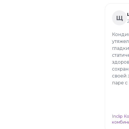
Щ
Кондиц
утяжел
гладки
статич
здоров
сохран
своей 
паре с
Inclip 
комбини