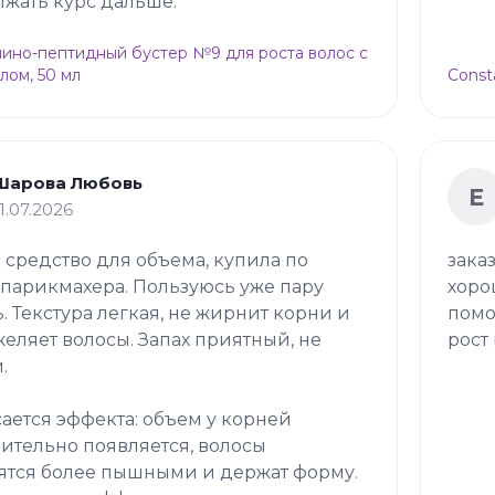
жать курс дальше.
Амино-пептидный бустер №9 для роста волос с
лом, 50 мл
Const
Шарова Любовь
Е
11.07.2026
 средство для объема, купила по
зака
 парикмахера. Пользуюсь уже пару
хоро
. Текстура легкая, не жирнит корни и
помо
желяет волосы. Запах приятный, не
рост 
.
сается эффекта: объем у корней
ительно появляется, волосы
ятся более пышными и держат форму.