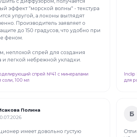
ушить с диффузором, получается
ый эффект "морской волны" - текстура
ится упругой, а локоны выглядят
венно. Производитель заявляет о
ащите до 150 градусов, что удобно при
е феном.
м, неплохой спрей для создания
 и легкой небрежной укладки.
Моделирующий спрей №41 с минералами
Incli
 соли, 100 мл
для р
Исакова Полина
Б
10.07.2026
ционер имеет довольно густую
Отли