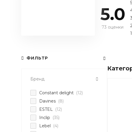
5.0
73 оценки
1
ФИЛЬТР
Катего
Бренд
Constant delight
(12)
Davines
(8)
ESTEL
(12)
Inclip
(35)
Lebel
(4)