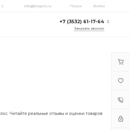
г
info@shopiris.ru
Поиск
Войти
+7 (3532) 61-17-64
Заказать звонок
+7 (3532) 61-17-64
г. Оренбург, ул.
Кирова, д. 13, Гостиный
двор, 2 этаж
Ежедневно: с 10:00 до
21:00
info@shopiris.ru
+7 (3532) 61-17-61
Обучение в студии
красоты Iris
Ежедневно 10:00 - 21:00
info@iris56.ru
лос. Читайте реальные отзывы и оценки товаров
+7 (922) 841-83-98
info@shopiris.ru