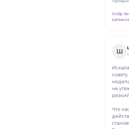
продол
Inclip 
капикси
Ш
Искала
совету
недель
не утя
резкий
Что ка
действ
станов