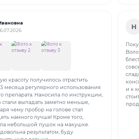
Ивановна
Н
16.07.2026
Поку
Воло
блес
совс
слад
кую красоту получилось отрастить
конс
 3 месяца регулярного использования
и к 
о препарата. Наносила по инструкции,
стои
 стали выпадать заметно меньше,
прод
аря чему пробор на голове стал
еть намного лучше! Кроме того,
ла небольшой пушок на макушке.
довольна результатом, буду