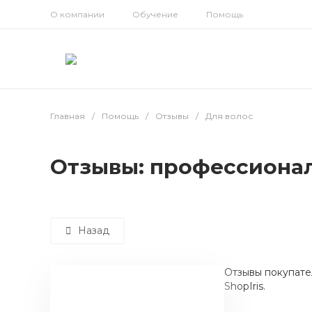
О компании
Обучение
Помощь
Главная
/
Помощь
/
Отзывы
/
Для волос
Отзывы: профессионал
Назад
Отзывы покупате
ShopIris.