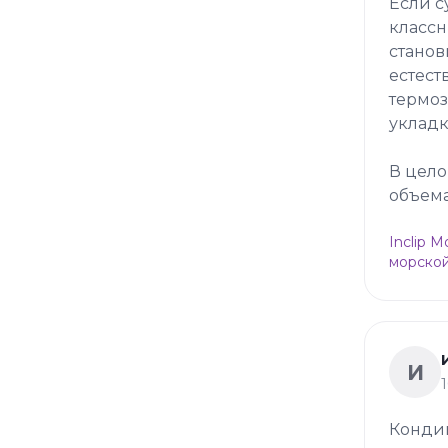
Если с
классн
станов
естест
термоз
укладк
В цело
объема
Inclip 
морской
И
Конди