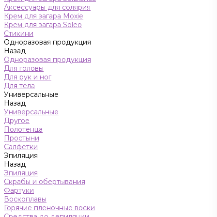
Аксессуары для солярия
Крем для загара Moxie
Крем для загара Soleo
Стикини
Одноразовая продукция
Назад
Одноразовая продукция
Для головы
Для рук и ног
Для тела
Универсальные
Назад
Универсальные
Другое
Полотенца
Простыни
Салфетки
Эпиляция
Назад
Эпиляция
Скрабы и обертывания
Фартуки
Воскоплавы
Горячие пленочные воски
Средства до депиляции