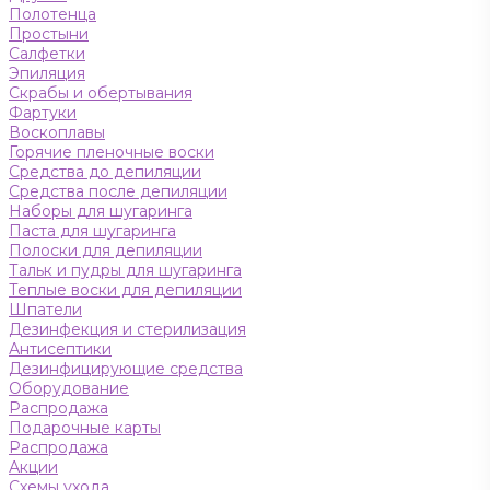
Полотенца
Простыни
Салфетки
Эпиляция
Скрабы и обертывания
Фартуки
Воскоплавы
Горячие пленочные воски
Средства до депиляции
Средства после депиляции
Наборы для шугаринга
Паста для шугаринга
Полоски для депиляции
Тальк и пудры для шугаринга
Теплые воски для депиляции
Шпатели
Дезинфекция и стерилизация
Антисептики
Дезинфицирующие средства
Оборудование
Распродажа
Подарочные карты
Распродажа
Акции
Схемы ухода