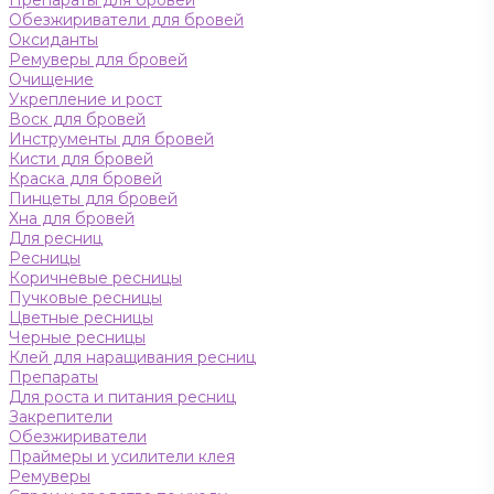
Препараты для бровей
Обезжириватели для бровей
Оксиданты
Ремуверы для бровей
Очищение
Укрепление и рост
Воск для бровей
Инструменты для бровей
Кисти для бровей
Краска для бровей
Пинцеты для бровей
Хна для бровей
Для ресниц
Ресницы
Коричневые ресницы
Пучковые ресницы
Цветные ресницы
Черные ресницы
Клей для наращивания ресниц
Препараты
Для роста и питания ресниц
Закрепители
Обезжириватели
Праймеры и усилители клея
Ремуверы