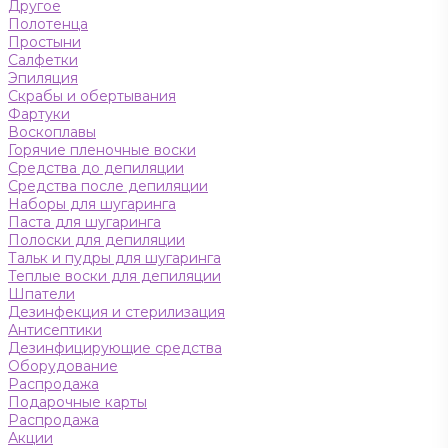
Другое
Полотенца
Простыни
Салфетки
Эпиляция
Скрабы и обертывания
Фартуки
Воскоплавы
Горячие пленочные воски
Средства до депиляции
Средства после депиляции
Наборы для шугаринга
Паста для шугаринга
Полоски для депиляции
Тальк и пудры для шугаринга
Теплые воски для депиляции
Шпатели
Дезинфекция и стерилизация
Антисептики
Дезинфицирующие средства
Оборудование
Распродажа
Подарочные карты
Распродажа
Акции