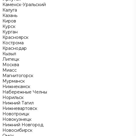
Каменск-Уральский
Калуга
Казань
Киров
Курск
Курган
Красноярск
Кострома
Краснодар
Кызыл
Липецк
Москва
Миасс
Магнитогорск
Мурманск
Нижнекамск
Набережные Челны
Норильск
Нижний Тагил
Нижневартовск
Новотроицк
Новокузнецк
Нижний Новгород
Новосибирск
Омск