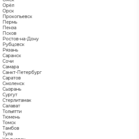
Орёл
Орск
Прокопьевск
Пермь
Пенза
Псков
Ростов-на-Дону
Рубцовск
Рязань
Саранск
Сочи
Самара
Санкт-Петербург
Саратов
Смоленск
Сызрань
Сургут
Стерлитамак
Салават
Тольятти
Тюмень
Томск
Тамбов
Тула