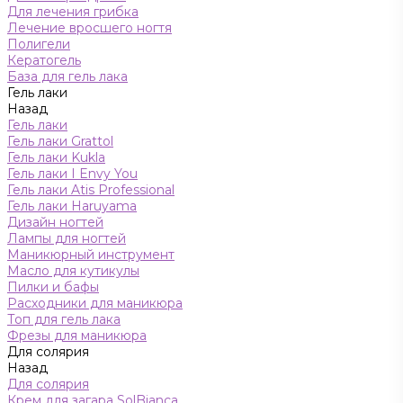
Для лечения грибка
Лечение вросшего ногтя
Полигели
Кератогель
База для гель лака
Гель лаки
Назад
Гель лаки
Гель лаки Grattol
Гель лаки Kukla
Гель лаки I Envy You
Гель лаки Atis Professional
Гель лаки Haruyama
Дизайн ногтей
Лампы для ногтей
Маникюрный инструмент
Масло для кутикулы
Пилки и бафы
Расходники для маникюра
Топ для гель лака
Фрезы для маникюра
Для солярия
Назад
Для солярия
Крем для загара SolBianca