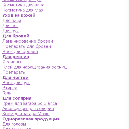
Косметика для лица
Косметика для глаз
Уход за кожей
Для лица
Для ног
Для рук
Для бровей
Ламинирование бровей
Препараты для бровей
Воск для бровей
Для ресниц
Ресницы
Клей для наращивания ресниц
Препараты
Для ногтей
Воск для рук
Втирка
Гель
Для солярия
Крем для загара SolBianca
Аксессуары для солярия
Крем для загара Moxie
Одноразовая продукция
Для головы