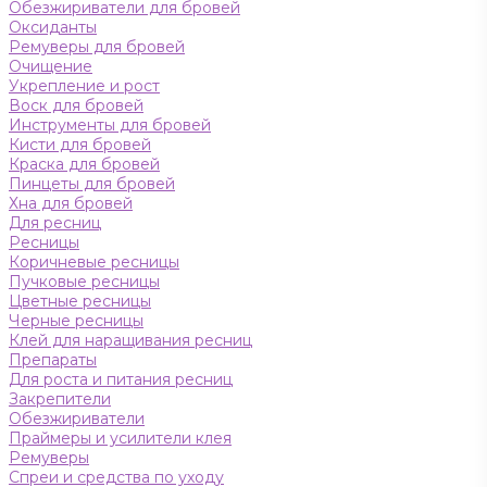
Обезжириватели для бровей
Оксиданты
Ремуверы для бровей
Очищение
Укрепление и рост
Воск для бровей
Инструменты для бровей
Кисти для бровей
Краска для бровей
Пинцеты для бровей
Хна для бровей
Для ресниц
Ресницы
Коричневые ресницы
Пучковые ресницы
Цветные ресницы
Черные ресницы
Клей для наращивания ресниц
Препараты
Для роста и питания ресниц
Закрепители
Обезжириватели
Праймеры и усилители клея
Ремуверы
Спреи и средства по уходу