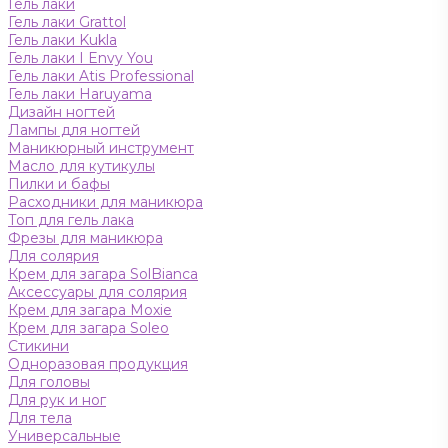
Гель лаки
Гель лаки Grattol
Гель лаки Kukla
Гель лаки I Envy You
Гель лаки Atis Professional
Гель лаки Haruyama
Дизайн ногтей
Лампы для ногтей
Маникюрный инструмент
Масло для кутикулы
Пилки и бафы
Расходники для маникюра
Топ для гель лака
Фрезы для маникюра
Для солярия
Крем для загара SolBianca
Аксессуары для солярия
Крем для загара Moxie
Крем для загара Soleo
Стикини
Одноразовая продукция
Для головы
Для рук и ног
Для тела
Универсальные