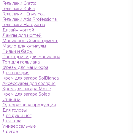
Гель лаки Grattol
Гель лаки Kukla
Гель лаки I Envy You
Гель лаки Atis Professional
Гель лаки Haruyama
Дизайн ногтей
Лампы для ногтей
Маникюрный инструмент
Масло для кутикулы
Пилки и бафы
Расходники для маникюра
Топ для гель лака
Фрезы для маникюра
Для солярия
Крем для загара SolBianca
Аксессуары для солярия
Крем для загара Moxie
Крем для загара Soleo
Стикини
Одноразовая продукция
Для головы
Для рук и ног
Для тела
Универсальные
Другое