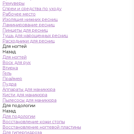
Ремуверы
Спреи и средства по уходу
Рабочее место
Изоляция нижних ресниц
Ламинирование ресниц
Пинцеты для ресниц
Тушь для нарощенных ресниц
Расходники для ресниц
Для ногтей
Назад
Для ногтей
Воск для рук
Втирка
Гель
Праймер
Пудра
Аппараты для маникюра
Кисти для маникюра
Пылесосы для маникюра
Для подологии
Назад
Для подологии
Восстановление кожи стопы
Восстановление ногтевой пластины
Для гипергидроза