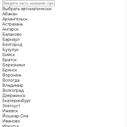
Выбрать автоматически
Абакан
Архангельск
Астрахань
Ангарск
Балаково
Барнаул
Белгород
Бузулук
Бийск
Братск
Березники
Брянск
Воронеж
Вологда
Владимир
Волгоград
Дзержинск
Екатеринбург
Златоуст
Ижевск
Йошкар-Ола
Иваново
Иркутск