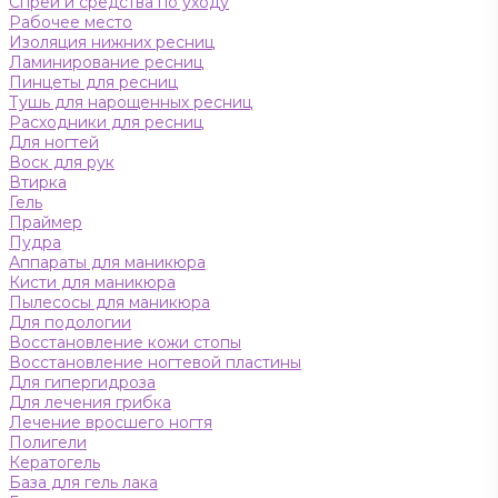
Спреи и средства по уходу
Рабочее место
Изоляция нижних ресниц
Ламинирование ресниц
Пинцеты для ресниц
Тушь для нарощенных ресниц
Расходники для ресниц
Для ногтей
Воск для рук
Втирка
Гель
Праймер
Пудра
Аппараты для маникюра
Кисти для маникюра
Пылесосы для маникюра
Для подологии
Восстановление кожи стопы
Восстановление ногтевой пластины
Для гипергидроза
Для лечения грибка
Лечение вросшего ногтя
Полигели
Кератогель
База для гель лака