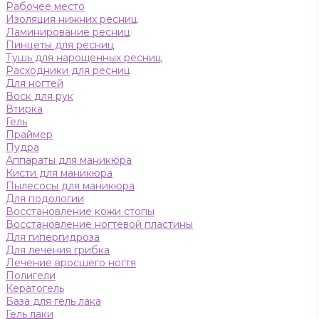
Рабочее место
Изоляция нижних ресниц
Ламинирование ресниц
Пинцеты для ресниц
Тушь для нарощенных ресниц
Расходники для ресниц
Для ногтей
Воск для рук
Втирка
Гель
Праймер
Пудра
Аппараты для маникюра
Кисти для маникюра
Пылесосы для маникюра
Для подологии
Восстановление кожи стопы
Восстановление ногтевой пластины
Для гипергидроза
Для лечения грибка
Лечение вросшего ногтя
Полигели
Кератогель
База для гель лака
Гель лаки