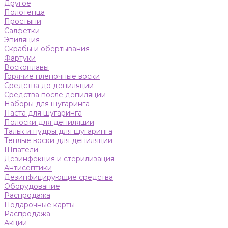
Другое
Полотенца
Простыни
Салфетки
Эпиляция
Скрабы и обертывания
Фартуки
Воскоплавы
Горячие пленочные воски
Средства до депиляции
Средства после депиляции
Наборы для шугаринга
Паста для шугаринга
Полоски для депиляции
Тальк и пудры для шугаринга
Теплые воски для депиляции
Шпатели
Дезинфекция и стерилизация
Антисептики
Дезинфицирующие средства
Оборудование
Распродажа
Подарочные карты
Распродажа
Акции