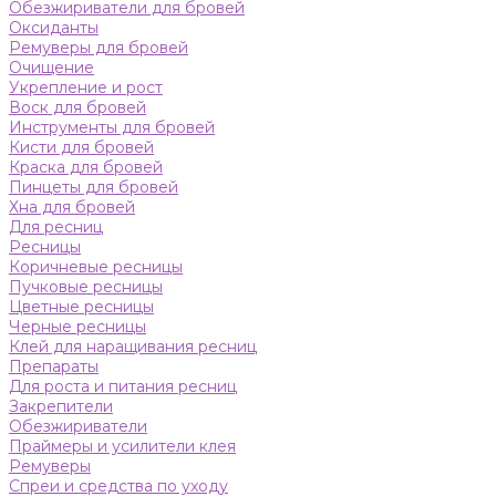
Обезжириватели для бровей
Оксиданты
Ремуверы для бровей
Очищение
Укрепление и рост
Воск для бровей
Инструменты для бровей
Кисти для бровей
Краска для бровей
Пинцеты для бровей
Хна для бровей
Для ресниц
Ресницы
Коричневые ресницы
Пучковые ресницы
Цветные ресницы
Черные ресницы
Клей для наращивания ресниц
Препараты
Для роста и питания ресниц
Закрепители
Обезжириватели
Праймеры и усилители клея
Ремуверы
Спреи и средства по уходу