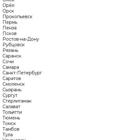
Орёл
Орск
Прокопьевск
Пермь
Пенза
Псков
Ростов-на-Дону
Рубцовск
Рязань
Саранск
Сочи
Самара
Санкт-Петербург
Саратов
Смоленск
Сызрань
Сургут
Стерлитамак
Салават
Тольятти
Тюмень
Томск
Тамбов
Тула