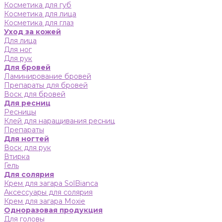
Косметика для губ
Косметика для лица
Косметика для глаз
Уход за кожей
Для лица
Для ног
Для рук
Для бровей
Ламинирование бровей
Препараты для бровей
Воск для бровей
Для ресниц
Ресницы
Клей для наращивания ресниц
Препараты
Для ногтей
Воск для рук
Втирка
Гель
Для солярия
Крем для загара SolBianca
Аксессуары для солярия
Крем для загара Moxie
Одноразовая продукция
Для головы