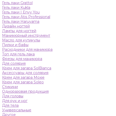
Гель лаки Grattol
Гель лаки Kukla
Гель лаки I Envy You
Гель лаки Atis Professional
Гель лаки Haruyama
Дизайн ногтей
Лампы для ногтей
Маникюрный инструмент
Масло для кутикулы
Пилки и бафы
Расходники для маникюра
Топ для гель лака
Фрезы для маникюра
Для солярия
Крем для загара SolBianca
Аксессуары для солярия
Крем для загара Moxie
Крем для загара Soleo
Стикини
Одноразовая продукция
Для головы
Для рук и ног
Для тела
Универсальные
Другое