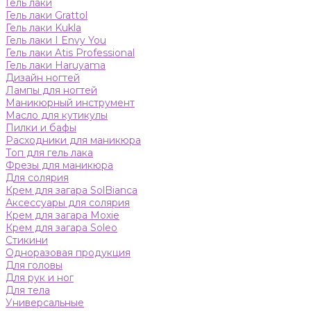
Гель лаки
Гель лаки Grattol
Гель лаки Kukla
Гель лаки I Envy You
Гель лаки Atis Professional
Гель лаки Haruyama
Дизайн ногтей
Лампы для ногтей
Маникюрный инструмент
Масло для кутикулы
Пилки и бафы
Расходники для маникюра
Топ для гель лака
Фрезы для маникюра
Для солярия
Крем для загара SolBianca
Аксессуары для солярия
Крем для загара Moxie
Крем для загара Soleo
Стикини
Одноразовая продукция
Для головы
Для рук и ног
Для тела
Универсальные