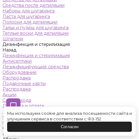
Средства после депиляции
Наборы для шугаринга
Паста для шугаринга
Полоски для депиляции
Тальк и пудры для шугаринга
Теплые воски для депиляции
Шпатели
Дезинфекция и стерилизация
Назад
Дезинфекция и стерилизация
Антисептики
Дезинфицирующие средства
Оборудование
Распродажа
Подарочные карты
Распродажа
Акции
Схемы ухода
Доставка и оплата
Контакты
Мы используем cookie для анализа посещаемости сайта и
Обучение
улучшения сервиса в соответствии с ФЗ-152.
Салон красоты
Согласен
Оренбург
Назад