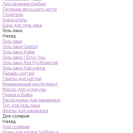
Для лечения грибка
Лечение вросшего ногтя
Полигели
Кератогель
База для гель лака
Гель лаки
Назад
Гель лаки
Гель лаки Grattol
Гель лаки Kukla
Гель лаки I Envy You
Гель лаки Atis Professional
Гель лаки Haruyama
Дизайн ногтей
Лампы для ногтей
Маникюрный инструмент
Масло для кутикулы
Пилки и бафы
Расходники для маникюра
Топ для гель лака
Фрезы для маникюра
Для солярия
Назад
Для солярия
Крем для загара SolBianca