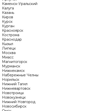
Каменск-Уральский
Калуга
Казань
Киров
Курск
Курган
Красноярск
Кострома
Краснодар
Кызыл
Липецк
Москва
Миасс
Магнитогорск
Мурманск
Нижнекамск
Набережные Челны
Норильск
Нижний Тагил
Нижневартовск
Новотроицк
Новокузнецк
Нижний Новгород
Новосибирск
Омск