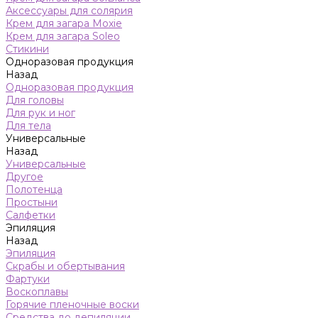
Аксессуары для солярия
Крем для загара Moxie
Крем для загара Soleo
Стикини
Одноразовая продукция
Назад
Одноразовая продукция
Для головы
Для рук и ног
Для тела
Универсальные
Назад
Универсальные
Другое
Полотенца
Простыни
Салфетки
Эпиляция
Назад
Эпиляция
Скрабы и обертывания
Фартуки
Воскоплавы
Горячие пленочные воски
Средства до депиляции