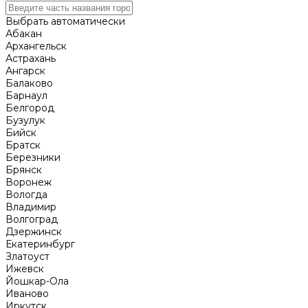
Выбрать автоматически
Абакан
Архангельск
Астрахань
Ангарск
Балаково
Барнаул
Белгород
Бузулук
Бийск
Братск
Березники
Брянск
Воронеж
Вологда
Владимир
Волгоград
Дзержинск
Екатеринбург
Златоуст
Ижевск
Йошкар-Ола
Иваново
Иркутск