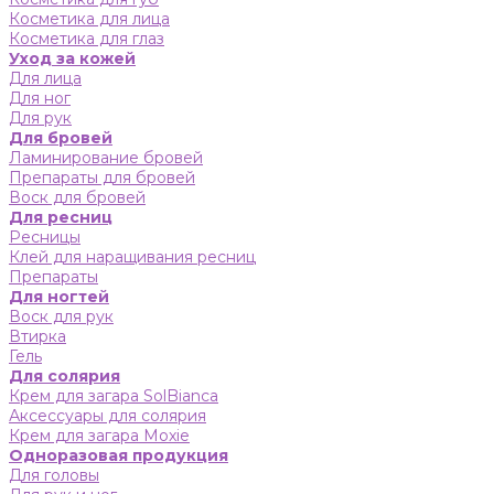
Косметика для лица
Косметика для глаз
Уход за кожей
Для лица
Для ног
Для рук
Для бровей
Ламинирование бровей
Препараты для бровей
Воск для бровей
Для ресниц
Ресницы
Клей для наращивания ресниц
Препараты
Для ногтей
Воск для рук
Втирка
Гель
Для солярия
Крем для загара SolBianca
Аксессуары для солярия
Крем для загара Moxie
Одноразовая продукция
Для головы