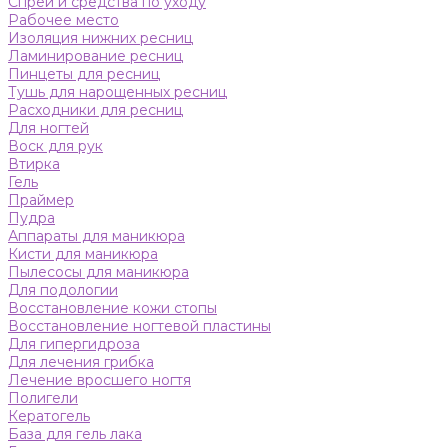
Спреи и средства по уходу
Рабочее место
Изоляция нижних ресниц
Ламинирование ресниц
Пинцеты для ресниц
Тушь для нарощенных ресниц
Расходники для ресниц
Для ногтей
Воск для рук
Втирка
Гель
Праймер
Пудра
Аппараты для маникюра
Кисти для маникюра
Пылесосы для маникюра
Для подологии
Восстановление кожи стопы
Восстановление ногтевой пластины
Для гипергидроза
Для лечения грибка
Лечение вросшего ногтя
Полигели
Кератогель
База для гель лака