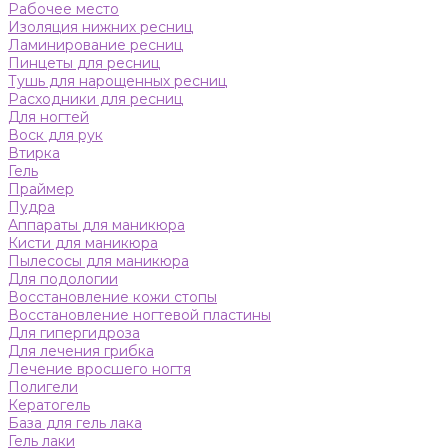
Рабочее место
Изоляция нижних ресниц
Ламинирование ресниц
Пинцеты для ресниц
Тушь для нарощенных ресниц
Расходники для ресниц
Для ногтей
Воск для рук
Втирка
Гель
Праймер
Пудра
Аппараты для маникюра
Кисти для маникюра
Пылесосы для маникюра
Для подологии
Восстановление кожи стопы
Восстановление ногтевой пластины
Для гипергидроза
Для лечения грибка
Лечение вросшего ногтя
Полигели
Кератогель
База для гель лака
Гель лаки