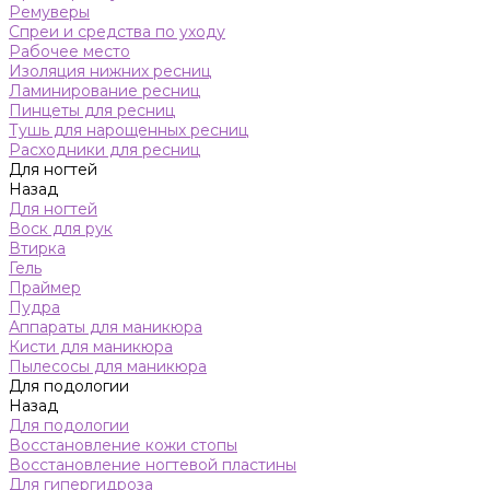
Ремуверы
Спреи и средства по уходу
Рабочее место
Изоляция нижних ресниц
Ламинирование ресниц
Пинцеты для ресниц
Тушь для нарощенных ресниц
Расходники для ресниц
Для ногтей
Назад
Для ногтей
Воск для рук
Втирка
Гель
Праймер
Пудра
Аппараты для маникюра
Кисти для маникюра
Пылесосы для маникюра
Для подологии
Назад
Для подологии
Восстановление кожи стопы
Восстановление ногтевой пластины
Для гипергидроза