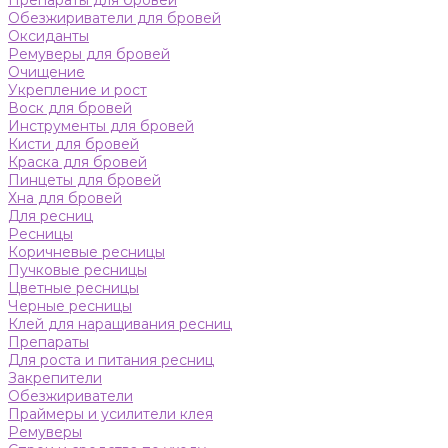
Препараты для бровей
Обезжириватели для бровей
Оксиданты
Ремуверы для бровей
Очищение
Укрепление и рост
Воск для бровей
Инструменты для бровей
Кисти для бровей
Краска для бровей
Пинцеты для бровей
Хна для бровей
Для ресниц
Ресницы
Коричневые ресницы
Пучковые ресницы
Цветные ресницы
Черные ресницы
Клей для наращивания ресниц
Препараты
Для роста и питания ресниц
Закрепители
Обезжириватели
Праймеры и усилители клея
Ремуверы