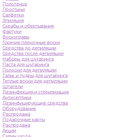
Полотенца
Простыни
Салфетки
Эпиляция
Скрабы и обертывания
Фартуки
Воскоплавы
Горячие пленочные воски
Средства до депиляции
Средства после депиляции
Наборы для шугаринга
Паста для шугаринга
Полоски для депиляции
Тальк и пудры для шугаринга
Теплые воски для депиляции
Шпатели
Дезинфекция и стерилизация
Антисептики
Дезинфицирующие средства
Оборудование
Распродажа
Подарочные карты
Распродажа
Акции
Схемы ухода