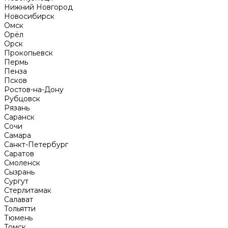
Нижний Новгород
Новосибирск
Омск
Орёл
Орск
Прокопьевск
Пермь
Пенза
Псков
Ростов-на-Дону
Рубцовск
Рязань
Саранск
Сочи
Самара
Санкт-Петербург
Саратов
Смоленск
Сызрань
Сургут
Стерлитамак
Салават
Тольятти
Тюмень
Томск