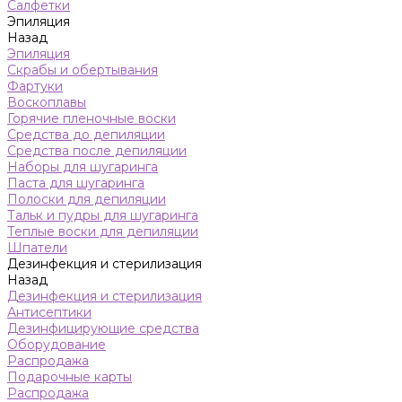
Салфетки
Эпиляция
Назад
Эпиляция
Скрабы и обертывания
Фартуки
Воскоплавы
Горячие пленочные воски
Средства до депиляции
Средства после депиляции
Наборы для шугаринга
Паста для шугаринга
Полоски для депиляции
Тальк и пудры для шугаринга
Теплые воски для депиляции
Шпатели
Дезинфекция и стерилизация
Назад
Дезинфекция и стерилизация
Антисептики
Дезинфицирующие средства
Оборудование
Распродажа
Подарочные карты
Распродажа