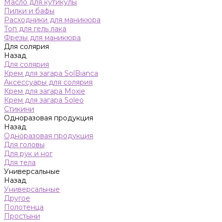
Масло для кутикулы
Пилки и бафы
Расходники для маникюра
Топ для гель лака
Фрезы для маникюра
Для солярия
Назад
Для солярия
Крем для загара SolBianca
Аксессуары для солярия
Крем для загара Moxie
Крем для загара Soleo
Стикини
Одноразовая продукция
Назад
Одноразовая продукция
Для головы
Для рук и ног
Для тела
Универсальные
Назад
Универсальные
Другое
Полотенца
Простыни