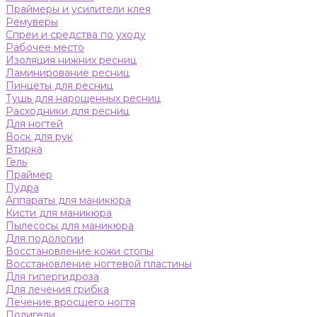
Праймеры и усилители клея
Ремуверы
Спреи и средства по уходу
Рабочее место
Изоляция нижних ресниц
Ламинирование ресниц
Пинцеты для ресниц
Тушь для нарощенных ресниц
Расходники для ресниц
Для ногтей
Воск для рук
Втирка
Гель
Праймер
Пудра
Аппараты для маникюра
Кисти для маникюра
Пылесосы для маникюра
Для подологии
Восстановление кожи стопы
Восстановление ногтевой пластины
Для гипергидроза
Для лечения грибка
Лечение вросшего ногтя
Полигели