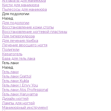
Аппараты для маникюра
Кисти для маникюра
Пылесосы для маникюра
Для подологии
Назад
Для подологии
Восстановление кожи стопы
Восстановление ногтевой пластины
Для гипергидроза
Для лечения грибка
Лечение вросшего ногтя
Полигели
Кератогель
База для гель лака
Гель лаки
Назад
Гель лаки
Гель лаки Grattol
Гель лаки Kukla
Гель лаки I Envy You
Гель лаки Atis Professional
Гель лаки Haruyama
Дизайн ногтей
Лампы для ногтей
Маникюрный инструмент