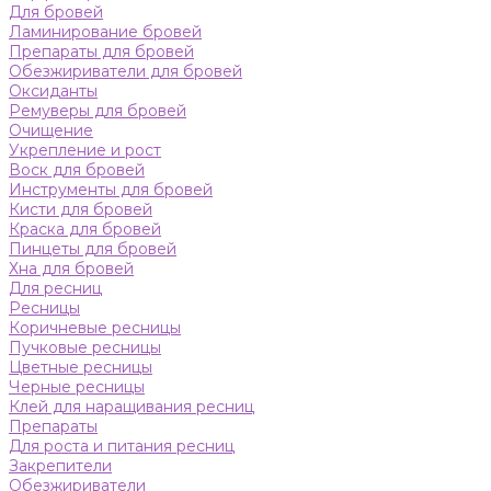
Для бровей
Ламинирование бровей
Препараты для бровей
Обезжириватели для бровей
Оксиданты
Ремуверы для бровей
Очищение
Укрепление и рост
Воск для бровей
Инструменты для бровей
Кисти для бровей
Краска для бровей
Пинцеты для бровей
Хна для бровей
Для ресниц
Ресницы
Коричневые ресницы
Пучковые ресницы
Цветные ресницы
Черные ресницы
Клей для наращивания ресниц
Препараты
Для роста и питания ресниц
Закрепители
Обезжириватели