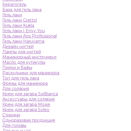
Кератогель
База для гель лака
Гель лаки
Гель лаки Grattol
Гель лаки Kukla
Гель лаки I Envy You
Гель лаки Atis Professional
Гель лаки Haruyama
Дизайн ногтей
Лампы для ногтей
Маникюрный инструмент
Масло для кутикулы
Пилки и бафы
Расходники для маникюра
Топ для гель лака
Фрезы для маникюра
Для солярия
Крем для загара SolBianca
Аксессуары для солярия
Крем для загара Moxie
Крем для загара Soleo
Стикини
Одноразовая продукция
Для головы
Для рук и ног