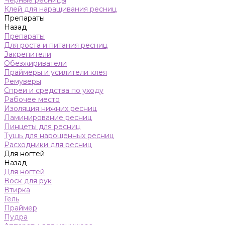
Черные ресницы
Клей для наращивания ресниц
Препараты
Назад
Препараты
Для роста и питания ресниц
Закрепители
Обезжириватели
Праймеры и усилители клея
Ремуверы
Спреи и средства по уходу
Рабочее место
Изоляция нижних ресниц
Ламинирование ресниц
Пинцеты для ресниц
Тушь для нарощенных ресниц
Расходники для ресниц
Для ногтей
Назад
Для ногтей
Воск для рук
Втирка
Гель
Праймер
Пудра