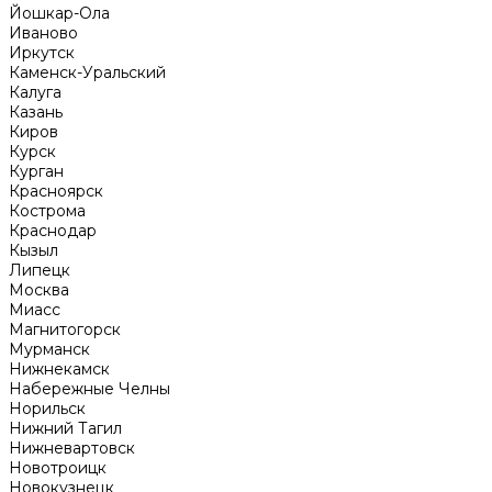
Йошкар-Ола
Иваново
Иркутск
Каменск-Уральский
Калуга
Казань
Киров
Курск
Курган
Красноярск
Кострома
Краснодар
Кызыл
Липецк
Москва
Миасс
Магнитогорск
Мурманск
Нижнекамск
Набережные Челны
Норильск
Нижний Тагил
Нижневартовск
Новотроицк
Новокузнецк