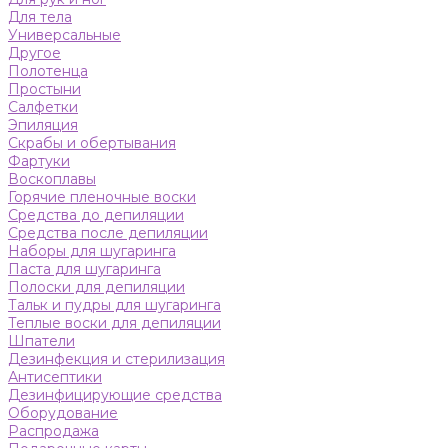
Для тела
Универсальные
Другое
Полотенца
Простыни
Салфетки
Эпиляция
Скрабы и обертывания
Фартуки
Воскоплавы
Горячие пленочные воски
Средства до депиляции
Средства после депиляции
Наборы для шугаринга
Паста для шугаринга
Полоски для депиляции
Тальк и пудры для шугаринга
Теплые воски для депиляции
Шпатели
Дезинфекция и стерилизация
Антисептики
Дезинфицирующие средства
Оборудование
Распродажа