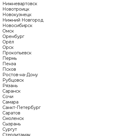
Нижневартовск
Новотроицк
Новокузнецк
Нижний Новгород
Новосибирск
Омск
Оренбург
Орёл
Орск
Прокопьевск
Пермь
Пенза
Псков
Ростов-на-Дону
Рубцовск
Рязань
Саранск
Сочи
Самара
Санкт-Петербург
Саратов
Смоленск
Сызрань
Сургут
Стерлитамак