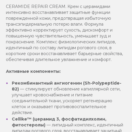
CERAMIDE REPAIR CREAM. Крем с церамидами
интенсивно восстанавливает защитные функции
поврежденной кожи, предотвращая избыточную
трансэпидермальную потерю влаги. Формула
эффективно корректирует сухость, дискомфорт и
повышенную чувствительность, уменьшает зуд и
покраснение. Комплекс физиологических липидов,
идентичный по составу липидам рогового слоя, в
короткие сроки восстанавливает барьерные свойства,
обеспечивая длительное увлажнение и комфорт.
Активные компоненты:
Рекомбинантный ангиогенин (Sh-Polypeptide-
82)
— стимулирует обновление капиллярной сети,
улучшает кровоснабжение и питание
соединительной ткани, ускоряет регенерацию
клеток и оказывает противовоспалительное
действие.
Cellike™ (церамид 3, фосфатидилхолин,
фитостеролы)
— липидный комплекс, идентичный
липидам рогового слоя, восстанавливает защитный