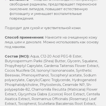
свободные радикалы, предотвращает перекисное
окисление липидов, повышает естественную
фотозащиту и уменьшает воспалительные
повреждения.
Подходит для сухой и чувствительной кожи.
Способ применения:
Нанесите на очищенную кожу
лица, шеи и декольте. Можно использовать как основу
под макияж.
Состав (INCI):
Aqua, C12-20 Acid PEG-8 Ester,
Butyrospermum Parkii (Shea) Butter, Glycerin, Squalane,
Propylheptyl Caprylate, Gardenia Taitensis Flower Extract,
Cocos Nucifera Oil, Isononyl Isononanoate, Synthetic
Beeswax, Phenoxyethanol, Tocopheryl acetate, Sodium
polyacrylate, Caprylic/Capric Triglyceride, Hydrogenated
Phosphatidylcholine, Phytosterols, Ceramide NP, Sh-
polypeptide-82, Chamomilla Recutita (Matricaria) Flower
Extract, Glycyrrhiza Glabra (Licorice) Root Extract, Centella
Asiatica Extract, Rosmarinus Officinalis (Rosemary) Leaf
Extract, Tocopherol, Scutellaria Baicalensis Root Extract,