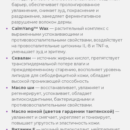
барьер, обеспечивает пролонгированное
увлажнение, снимает зуд, покраснение и
раздражение, замедляет ферментативное
разрушение волокон дермы.
CalmYang™ Wax
— растительный комплекс с
выраженными успокаивающими и
противовоспалительными свойствами, воздействует
на провоспалительные цитокины IL-8 и TNF-α,
уменьшает зуд и эритему.
Сквалан
— источник жирных кислот, препятствует
трансэпидермальной потере влаги и
преждевременному старению, восполняет уровень
липидов для себодефицитной кожи, обладает
высокой проникающей способность
Масло ши
— восстанавливает, увлажняет и
регенерирует, успокаивает, обладает
антиоксидантными, бактерицидными и
противовоспалительными свойствами.
Масло моной (цветов гардении таитянской)
—
увлажняет и смягчает, укрепляет и тонизирует,
повышает упругость и эластичность кожи.
Витамин Е
— мощный антиоксидант, нейтрализует