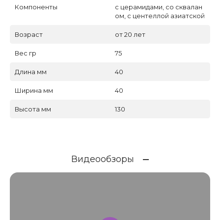
Компоненты
с церамидами, со сквалан
ом, с центеллой азиатской
Возраст
от 20 лет
Вес гр
75
Длина мм
40
Ширина мм
40
Высота мм
130
Видеообзоры