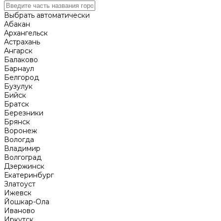
Выбрать автоматически
Абакан
Архангельск
Астрахань
Ангарск
Балаково
Барнаул
Белгород
Бузулук
Бийск
Братск
Березники
Брянск
Воронеж
Вологда
Владимир
Волгоград
Дзержинск
Екатеринбург
Златоуст
Ижевск
Йошкар-Ола
Иваново
Иркутск