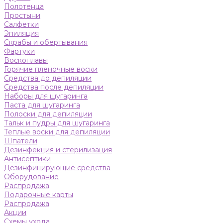
Полотенца
Простыни
Салфетки
Эпиляция
Скрабы и обертывания
Фартуки
Воскоплавы
Горячие пленочные воски
Средства до депиляции
Средства после депиляции
Наборы для шугаринга
Паста для шугаринга
Полоски для депиляции
Тальк и пудры для шугаринга
Теплые воски для депиляции
Шпатели
Дезинфекция и стерилизация
Антисептики
Дезинфицирующие средства
Оборудование
Распродажа
Подарочные карты
Распродажа
Акции
Схемы ухода