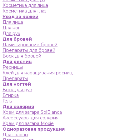
Косметика для лица
Косметика для глаз
Уход за кожей
Для лица
Для ног
Для рук
Для бровей
Ламинирование бровей
Препараты для бровей
Воск для бровей
Для ресниц
Ресницы
Клей для наращивания ресниц
Препараты
Для ногтей
Воск для рук
Втирка
Гель
Для солярия
Крем для загара SolBianca
Аксессуары для солярия
Крем для загара Moxie
Одноразовая продукция
Для головы