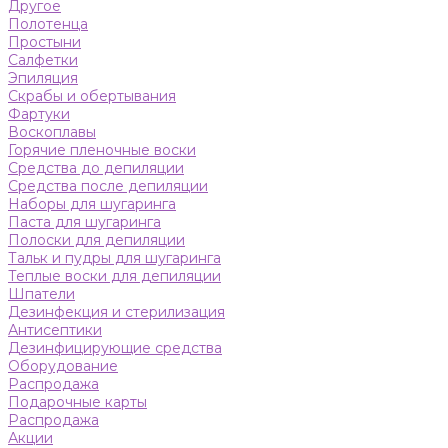
Другое
Полотенца
Простыни
Салфетки
Эпиляция
Скрабы и обертывания
Фартуки
Воскоплавы
Горячие пленочные воски
Средства до депиляции
Средства после депиляции
Наборы для шугаринга
Паста для шугаринга
Полоски для депиляции
Тальк и пудры для шугаринга
Теплые воски для депиляции
Шпатели
Дезинфекция и стерилизация
Антисептики
Дезинфицирующие средства
Оборудование
Распродажа
Подарочные карты
Распродажа
Акции