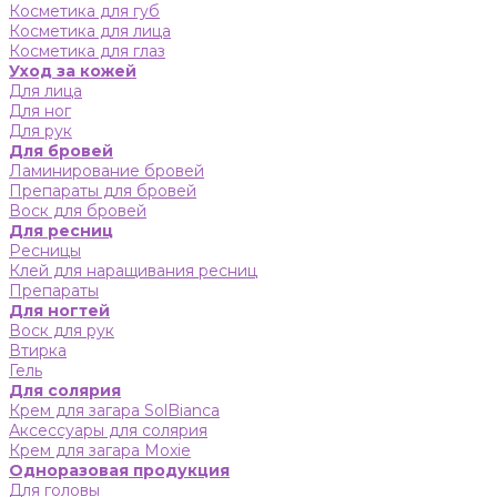
Косметика для губ
Косметика для лица
Косметика для глаз
Уход за кожей
Для лица
Для ног
Для рук
Для бровей
Ламинирование бровей
Препараты для бровей
Воск для бровей
Для ресниц
Ресницы
Клей для наращивания ресниц
Препараты
Для ногтей
Воск для рук
Втирка
Гель
Для солярия
Крем для загара SolBianca
Аксессуары для солярия
Крем для загара Moxie
Одноразовая продукция
Для головы