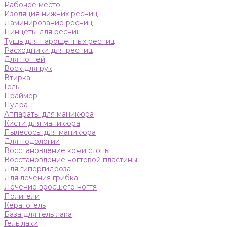
Рабочее место
Изоляция нижних ресниц
Ламинирование ресниц
Пинцеты для ресниц
Тушь для нарощенных ресниц
Расходники для ресниц
Для ногтей
Воск для рук
Втирка
Гель
Праймер
Пудра
Аппараты для маникюра
Кисти для маникюра
Пылесосы для маникюра
Для подологии
Восстановление кожи стопы
Восстановление ногтевой пластины
Для гипергидроза
Для лечения грибка
Лечение вросшего ногтя
Полигели
Кератогель
База для гель лака
Гель лаки