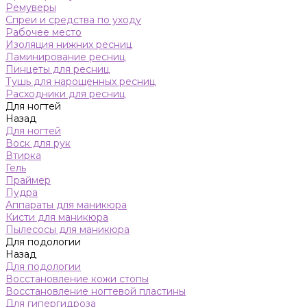
Ремуверы
Спреи и средства по уходу
Рабочее место
Изоляция нижних ресниц
Ламинирование ресниц
Пинцеты для ресниц
Тушь для нарощенных ресниц
Расходники для ресниц
Для ногтей
Назад
Для ногтей
Воск для рук
Втирка
Гель
Праймер
Пудра
Аппараты для маникюра
Кисти для маникюра
Пылесосы для маникюра
Для подологии
Назад
Для подологии
Восстановление кожи стопы
Восстановление ногтевой пластины
Для гипергидроза