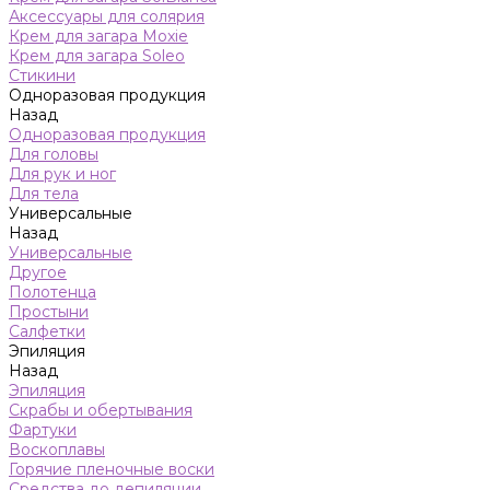
Аксессуары для солярия
Крем для загара Moxie
Крем для загара Soleo
Стикини
Одноразовая продукция
Назад
Одноразовая продукция
Для головы
Для рук и ног
Для тела
Универсальные
Назад
Универсальные
Другое
Полотенца
Простыни
Салфетки
Эпиляция
Назад
Эпиляция
Скрабы и обертывания
Фартуки
Воскоплавы
Горячие пленочные воски
Средства до депиляции