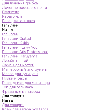
Для лечения грибка
Лечение вросшего ногтя
Полигели
Кератогель
База для гель лака
Гель лаки
Назад
Гель лаки
Гель лаки Grattol
Гель лаки Kukla
Гель лаки I Envy You
Гель лаки Atis Professional
Гель лаки Haruyama
Дизайн ногтей
Лампы для ногтей
Маникюрный инструмент
Масло для кутикулы
Пилки и бафы
Расходники для маникюра
Топ для гель лака
Фрезы для маникюра
Для солярия
Назад
Для солярия
Крем для загара SolBianca