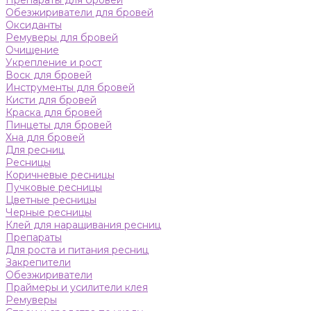
Препараты для бровей
Обезжириватели для бровей
Оксиданты
Ремуверы для бровей
Очищение
Укрепление и рост
Воск для бровей
Инструменты для бровей
Кисти для бровей
Краска для бровей
Пинцеты для бровей
Хна для бровей
Для ресниц
Ресницы
Коричневые ресницы
Пучковые ресницы
Цветные ресницы
Черные ресницы
Клей для наращивания ресниц
Препараты
Для роста и питания ресниц
Закрепители
Обезжириватели
Праймеры и усилители клея
Ремуверы