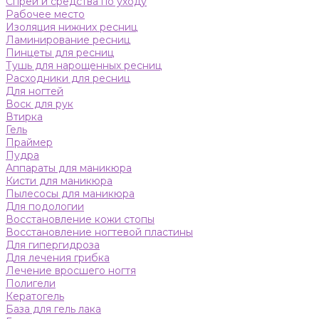
Спреи и средства по уходу
Рабочее место
Изоляция нижних ресниц
Ламинирование ресниц
Пинцеты для ресниц
Тушь для нарощенных ресниц
Расходники для ресниц
Для ногтей
Воск для рук
Втирка
Гель
Праймер
Пудра
Аппараты для маникюра
Кисти для маникюра
Пылесосы для маникюра
Для подологии
Восстановление кожи стопы
Восстановление ногтевой пластины
Для гипергидроза
Для лечения грибка
Лечение вросшего ногтя
Полигели
Кератогель
База для гель лака