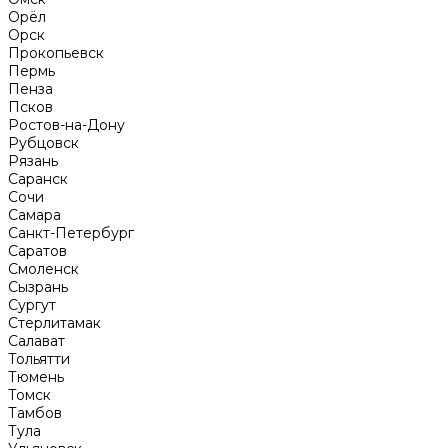
Орёл
Орск
Прокопьевск
Пермь
Пенза
Псков
Ростов-на-Дону
Рубцовск
Рязань
Саранск
Сочи
Самара
Санкт-Петербург
Саратов
Смоленск
Сызрань
Сургут
Стерлитамак
Салават
Тольятти
Тюмень
Томск
Тамбов
Тула