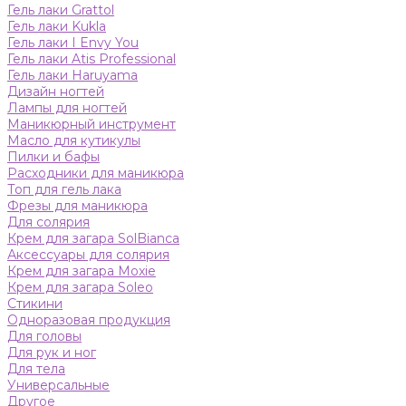
Гель лаки Grattol
Гель лаки Kukla
Гель лаки I Envy You
Гель лаки Atis Professional
Гель лаки Haruyama
Дизайн ногтей
Лампы для ногтей
Маникюрный инструмент
Масло для кутикулы
Пилки и бафы
Расходники для маникюра
Топ для гель лака
Фрезы для маникюра
Для солярия
Крем для загара SolBianca
Аксессуары для солярия
Крем для загара Moxie
Крем для загара Soleo
Стикини
Одноразовая продукция
Для головы
Для рук и ног
Для тела
Универсальные
Другое