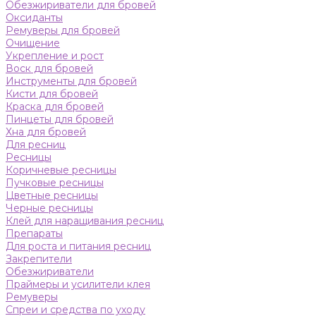
Обезжириватели для бровей
Оксиданты
Ремуверы для бровей
Очищение
Укрепление и рост
Воск для бровей
Инструменты для бровей
Кисти для бровей
Краска для бровей
Пинцеты для бровей
Хна для бровей
Для ресниц
Ресницы
Коричневые ресницы
Пучковые ресницы
Цветные ресницы
Черные ресницы
Клей для наращивания ресниц
Препараты
Для роста и питания ресниц
Закрепители
Обезжириватели
Праймеры и усилители клея
Ремуверы
Спреи и средства по уходу