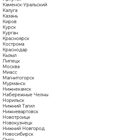
Каменск-Уральский
Калуга
Казань
Киров
Курск
Курган
Красноярск
Кострома
Краснодар
Кызыл
Липецк
Москва
Миасс
Магнитогорск
Мурманск
Нижнекамск
Набережные Челны
Норильск
Нижний Тагил
Нижневартовск
Новотроицк
Новокузнецк
Нижний Новгород
Новосибирск
Омск