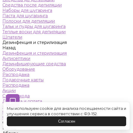
Средства после депиляции
Наборы для шугаринга
Паста для шугаринга
Полоски для депиляции
Тальк и пудры для шугаринга
Теплые воски для депиляции
Шпатели
Дезинфекция и стерилизация
Назад
Дезинфекция и стерилизация
Антисептики
Дезинфицирующие средства
Оборудование
Распродажа
Подарочные карты
Распродажа
Акции
Схемы ухода
Доставка и оплата
Контакты
Мы используем cookie для анализа посещаемости сайта и
Обучение
улучшения сервиса в соответствии с ФЗ-152.
Салон красоты
Согласен
Оренбург
Назад