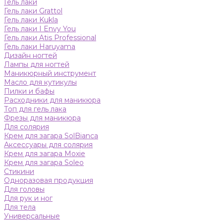
Гель лаки
Гель лаки Grattol
Гель лаки Kukla
Гель лаки I Envy You
Гель лаки Atis Professional
Гель лаки Haruyama
Дизайн ногтей
Лампы для ногтей
Маникюрный инструмент
Масло для кутикулы
Пилки и бафы
Расходники для маникюра
Топ для гель лака
Фрезы для маникюра
Для солярия
Крем для загара SolBianca
Аксессуары для солярия
Крем для загара Moxie
Крем для загара Soleo
Стикини
Одноразовая продукция
Для головы
Для рук и ног
Для тела
Универсальные