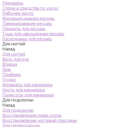
Ремуверы
Спреи и средства по уходу
Рабочее место
Изоляция нижних ресниц
Ламинирование ресниц
Пинцеты для ресниц
Тушь для нарощенных ресниц
Расходники для ресниц
Для ногтей
Назад
Для ногтей
Воск для рук
Втирка
Гель
Праймер
Пудра
Аппараты для маникюра
Кисти для маникюра
Пылесосы для маникюра
Для подологии
Назад
Для подологии
Восстановление кожи стопы
Восстановление ногтевой пластины
Для гипергидроза