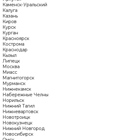
Каменск-Уральский
Калуга
Казань
Киров
Курск
Курган
Красноярск
Кострома
Краснодар
Кызыл
Липецк
Москва
Миасс
Магнитогорск
Мурманск
Нижнекамск
Набережные Челны
Норильск
Нижний Тагил
Нижневартовск
Новотроицк
Новокузнецк
Нижний Новгород
Новосибирск
Омск