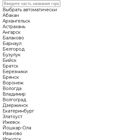
Выбрать автоматически
Абакан
Архангельск
Астрахань
Ангарск
Балаково
Барнаул
Белгород
Бузулук
Бийск
Братск
Березники
Брянск
Воронеж
Вологда
Владимир
Волгоград
Дзержинск
Екатеринбург
Златоуст
Ижевск
Йошкар-Ола
Иваново
Иркутск