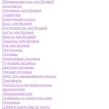
Обезжириватели для бровей
Оксиданты
Ремуверы для бровей
Очищение
Укрепление и рост
Воск для бровей
Инструменты для бровей
Кисти для бровей
Краска для бровей
Пинцеты для бровей
Хна для бровей
Для ресниц
Ресницы
Коричневые ресницы
Пучковые ресницы
Цветные ресницы
Черные ресницы
Клей для наращивания ресниц
Препараты
Для роста и питания ресниц
Закрепители
Обезжириватели
Праймеры и усилители клея
Ремуверы
Спреи и средства по уходу