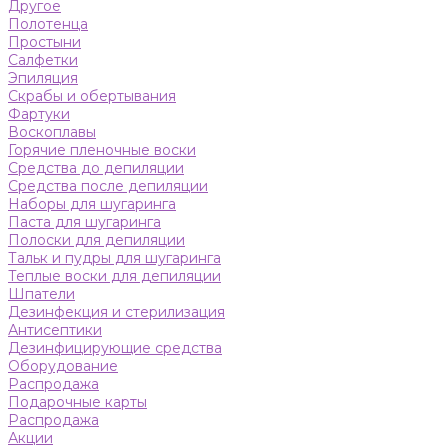
Другое
Полотенца
Простыни
Салфетки
Эпиляция
Скрабы и обертывания
Фартуки
Воскоплавы
Горячие пленочные воски
Средства до депиляции
Средства после депиляции
Наборы для шугаринга
Паста для шугаринга
Полоски для депиляции
Тальк и пудры для шугаринга
Теплые воски для депиляции
Шпатели
Дезинфекция и стерилизация
Антисептики
Дезинфицирующие средства
Оборудование
Распродажа
Подарочные карты
Распродажа
Акции