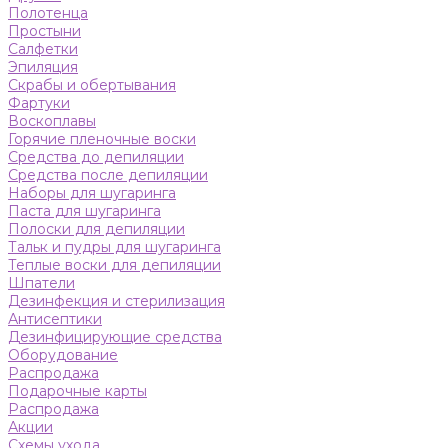
Полотенца
Простыни
Салфетки
Эпиляция
Скрабы и обертывания
Фартуки
Воскоплавы
Горячие пленочные воски
Средства до депиляции
Средства после депиляции
Наборы для шугаринга
Паста для шугаринга
Полоски для депиляции
Тальк и пудры для шугаринга
Теплые воски для депиляции
Шпатели
Дезинфекция и стерилизация
Антисептики
Дезинфицирующие средства
Оборудование
Распродажа
Подарочные карты
Распродажа
Акции
Схемы ухода