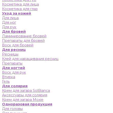
Косметика для лица
Косметика для глаз
Уход за кожей
Для лица
Для ног
Для рук
Для бровей
Ламинирование бровей
Препараты для бровей
Воск для бровей
Для ресниц
Ресницы
Клей для наращивания ресниц
Препараты
Для ногтей
Воск для рук
Втирка
Гель
Для солярия
Крем для загара SolBianca
Аксессуары для солярия
Крем для загара Moxie
Одноразовая продукция
Для головы