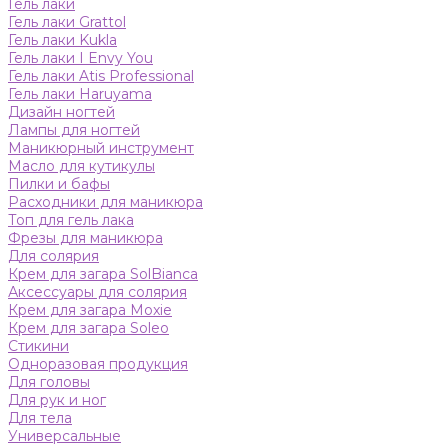
Гель лаки
Гель лаки Grattol
Гель лаки Kukla
Гель лаки I Envy You
Гель лаки Atis Professional
Гель лаки Haruyama
Дизайн ногтей
Лампы для ногтей
Маникюрный инструмент
Масло для кутикулы
Пилки и бафы
Расходники для маникюра
Топ для гель лака
Фрезы для маникюра
Для солярия
Крем для загара SolBianca
Аксессуары для солярия
Крем для загара Moxie
Крем для загара Soleo
Стикини
Одноразовая продукция
Для головы
Для рук и ног
Для тела
Универсальные