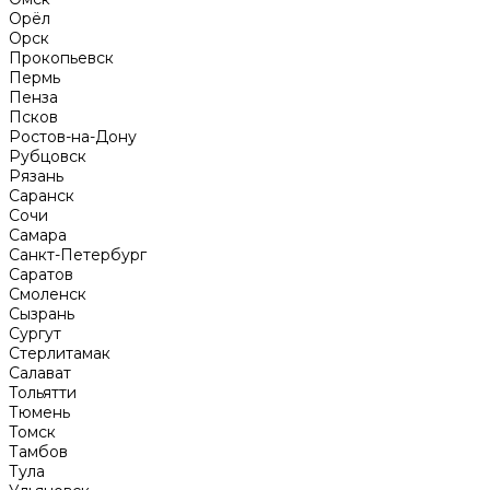
Орёл
Орск
Прокопьевск
Пермь
Пенза
Псков
Ростов-на-Дону
Рубцовск
Рязань
Саранск
Сочи
Самара
Санкт-Петербург
Саратов
Смоленск
Сызрань
Сургут
Стерлитамак
Салават
Тольятти
Тюмень
Томск
Тамбов
Тула