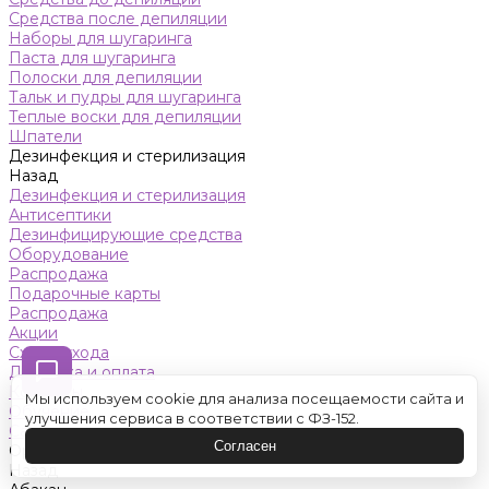
Средства после депиляции
Наборы для шугаринга
Паста для шугаринга
Полоски для депиляции
Тальк и пудры для шугаринга
Теплые воски для депиляции
Шпатели
Дезинфекция и стерилизация
Назад
Дезинфекция и стерилизация
Антисептики
Дезинфицирующие средства
Оборудование
Распродажа
Подарочные карты
Распродажа
Акции
Схемы ухода
Доставка и оплата
Контакты
Мы используем cookie для анализа посещаемости сайта и
Обучение
улучшения сервиса в соответствии с ФЗ-152.
Салон красоты
Согласен
Оренбург
Назад