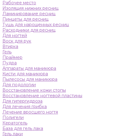
Рабочее место
Изоляция нижних ресниц
Ламинирование ресниц
Пинцеты для ресниц
Тушь для нарощенных ресниц
Расходники для ресниц
Для ногтей
Воск для рук
Втирка
Гель
Праймер
Пудра
Аппараты для маникюра
Кисти для маникюра
Пылесосы для маникюра
Для подологии
Восстановление кожи стопы
Восстановление ногтевой пластины
Для гипергидроза
Для лечения грибка
Лечение вросшего ногтя
Полигели
Кератогель
База для гель лака
Гель лаки