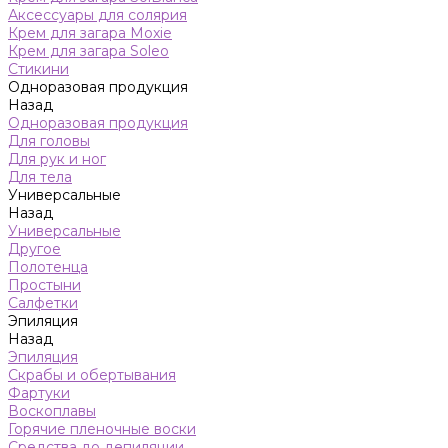
Аксессуары для солярия
Крем для загара Moxie
Крем для загара Soleo
Стикини
Одноразовая продукция
Назад
Одноразовая продукция
Для головы
Для рук и ног
Для тела
Универсальные
Назад
Универсальные
Другое
Полотенца
Простыни
Салфетки
Эпиляция
Назад
Эпиляция
Скрабы и обертывания
Фартуки
Воскоплавы
Горячие пленочные воски
Средства до депиляции