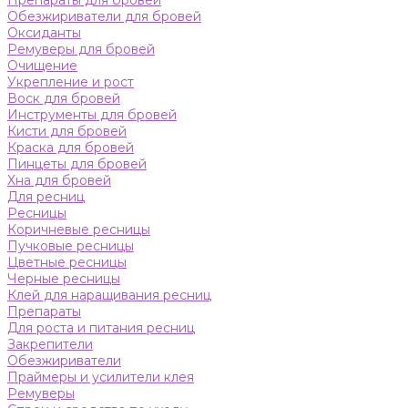
Препараты для бровей
Обезжириватели для бровей
Оксиданты
Ремуверы для бровей
Очищение
Укрепление и рост
Воск для бровей
Инструменты для бровей
Кисти для бровей
Краска для бровей
Пинцеты для бровей
Хна для бровей
Для ресниц
Ресницы
Коричневые ресницы
Пучковые ресницы
Цветные ресницы
Черные ресницы
Клей для наращивания ресниц
Препараты
Для роста и питания ресниц
Закрепители
Обезжириватели
Праймеры и усилители клея
Ремуверы