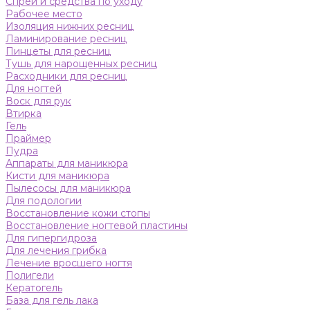
Спреи и средства по уходу
Рабочее место
Изоляция нижних ресниц
Ламинирование ресниц
Пинцеты для ресниц
Тушь для нарощенных ресниц
Расходники для ресниц
Для ногтей
Воск для рук
Втирка
Гель
Праймер
Пудра
Аппараты для маникюра
Кисти для маникюра
Пылесосы для маникюра
Для подологии
Восстановление кожи стопы
Восстановление ногтевой пластины
Для гипергидроза
Для лечения грибка
Лечение вросшего ногтя
Полигели
Кератогель
База для гель лака