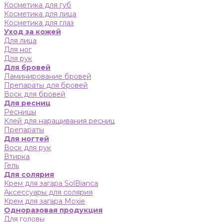
Косметика для губ
Косметика для лица
Косметика для глаз
Уход за кожей
Для лица
Для ног
Для рук
Для бровей
Ламинирование бровей
Препараты для бровей
Воск для бровей
Для ресниц
Ресницы
Клей для наращивания ресниц
Препараты
Для ногтей
Воск для рук
Втирка
Гель
Для солярия
Крем для загара SolBianca
Аксессуары для солярия
Крем для загара Moxie
Одноразовая продукция
Для головы