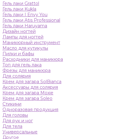
Гель лаки Grattol
Гель лаки Kukla
Гель лаки I Envy You
Гель лаки Atis Professional
Гель лаки Haruyama
Дизайн ногтей
Лампы для ногтей
Маникюрный инструмент
Масло для кутикулы
Пилки и бафы
Расходники для маникюра
Топ для гель лака
Фрезы для маникюра
Для солярия
Крем для загара SolBianca
Аксессуары для солярия
Крем для загара Moxie
Крем для загара Soleo
Стикини
Одноразовая продукция
Для головы
Для рук и ног
Для тела
Универсальные
Другое