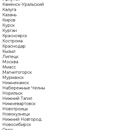
Каменск-Уральский
Калуга
Казань
Киров
Курск
Курган
Красноярск
Кострома
Краснодар
Кызыл
Липецк
Москва
Миасс
Магнитогорск
Мурманск
Нижнекамск
Набережные Челны
Норильск
Нижний Тагил
Нижневартовск
Новотроицк
Новокузнецк
Нижний Новгород
Новосибирск
Омск