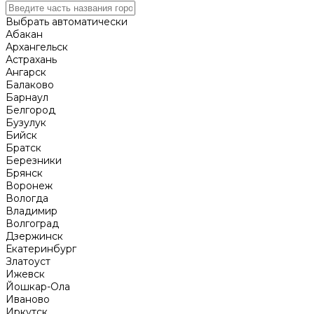
Выбрать автоматически
Абакан
Архангельск
Астрахань
Ангарск
Балаково
Барнаул
Белгород
Бузулук
Бийск
Братск
Березники
Брянск
Воронеж
Вологда
Владимир
Волгоград
Дзержинск
Екатеринбург
Златоуст
Ижевск
Йошкар-Ола
Иваново
Иркутск