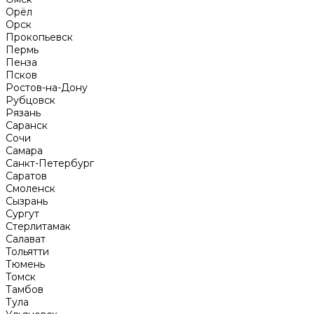
Орёл
Орск
Прокопьевск
Пермь
Пенза
Псков
Ростов-на-Дону
Рубцовск
Рязань
Саранск
Сочи
Самара
Санкт-Петербург
Саратов
Смоленск
Сызрань
Сургут
Стерлитамак
Салават
Тольятти
Тюмень
Томск
Тамбов
Тула