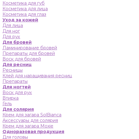
Косметика для губ
Косметика для лица
Косметика для глаз
Уход за кожей
Для лица
Для ног
Для рук
Для бровей
Ламинирование бровей
Препараты для бровей
Воск для бровей
Для ресниц
Ресницы
Клей для наращивания ресниц
Препараты
Для ногтей
Воск для рук
Втирка
Гель
Для солярия
Крем для загара SolBianca
Аксессуары для солярия
Крем для загара Moxie
Одноразовая продукция
Для головы