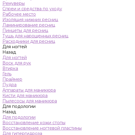
Ремуверы
Спреи и средства по уходу
Рабочее место
Изоляция нижних ресниц
Ламинирование ресниц
Пинцеты для ресниц
Тушь для нарощенных ресниц
Расходники для ресниц
Для ногтей
Назад
Для ногтей
Воск для рук
Втирка
Гель
Праймер
Пудра
Аппараты для маникюра
Кисти для маникюра
Пылесосы для маникюра
Для подологии
Назад
Для подологии
Восстановление кожи стопы
Восстановление ногтевой пластины
Для гипергидроза