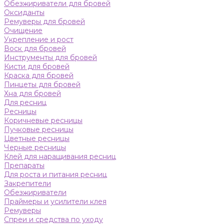
Обезжириватели для бровей
Оксиданты
Ремуверы для бровей
Очищение
Укрепление и рост
Воск для бровей
Инструменты для бровей
Кисти для бровей
Краска для бровей
Пинцеты для бровей
Хна для бровей
Для ресниц
Ресницы
Коричневые ресницы
Пучковые ресницы
Цветные ресницы
Черные ресницы
Клей для наращивания ресниц
Препараты
Для роста и питания ресниц
Закрепители
Обезжириватели
Праймеры и усилители клея
Ремуверы
Спреи и средства по уходу