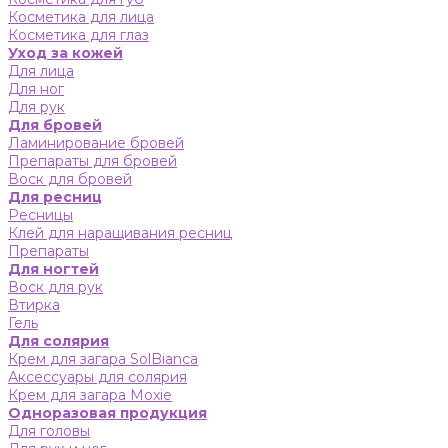
Косметика для лица
Косметика для глаз
Уход за кожей
Для лица
Для ног
Для рук
Для бровей
Ламинирование бровей
Препараты для бровей
Воск для бровей
Для ресниц
Ресницы
Клей для наращивания ресниц
Препараты
Для ногтей
Воск для рук
Втирка
Гель
Для солярия
Крем для загара SolBianca
Аксессуары для солярия
Крем для загара Moxie
Одноразовая продукция
Для головы