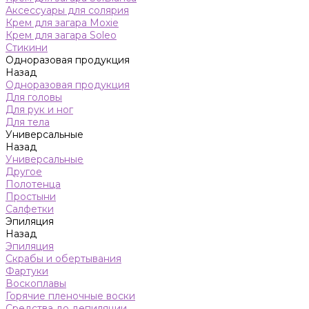
Аксессуары для солярия
Крем для загара Moxie
Крем для загара Soleo
Стикини
Одноразовая продукция
Назад
Одноразовая продукция
Для головы
Для рук и ног
Для тела
Универсальные
Назад
Универсальные
Другое
Полотенца
Простыни
Салфетки
Эпиляция
Назад
Эпиляция
Скрабы и обертывания
Фартуки
Воскоплавы
Горячие пленочные воски
Средства до депиляции