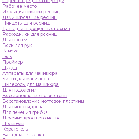
Спреи и средства по уходу
Рабочее место
Изоляция нижних ресниц
Ламинирование ресниц
Пинцеты для ресниц
Тушь для нарощенных ресниц
Расходники для ресниц
Для ногтей
Воск для рук
Втирка
Гель
Праймер
Пудра
Аппараты для маникюра
Кисти для маникюра
Пылесосы для маникюра
Для подологии
Восстановление кожи стопы
Восстановление ногтевой пластины
Для гипергидроза
Для лечения грибка
Лечение вросшего ногтя
Полигели
Кератогель
База для гель лака