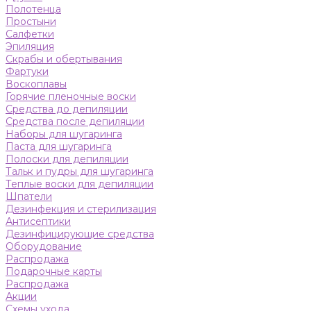
Полотенца
Простыни
Салфетки
Эпиляция
Скрабы и обертывания
Фартуки
Воскоплавы
Горячие пленочные воски
Средства до депиляции
Средства после депиляции
Наборы для шугаринга
Паста для шугаринга
Полоски для депиляции
Тальк и пудры для шугаринга
Теплые воски для депиляции
Шпатели
Дезинфекция и стерилизация
Антисептики
Дезинфицирующие средства
Оборудование
Распродажа
Подарочные карты
Распродажа
Акции
Схемы ухода