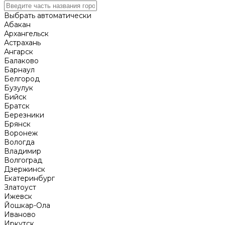
Выбрать автоматически
Абакан
Архангельск
Астрахань
Ангарск
Балаково
Барнаул
Белгород
Бузулук
Бийск
Братск
Березники
Брянск
Воронеж
Вологда
Владимир
Волгоград
Дзержинск
Екатеринбург
Златоуст
Ижевск
Йошкар-Ола
Иваново
Иркутск