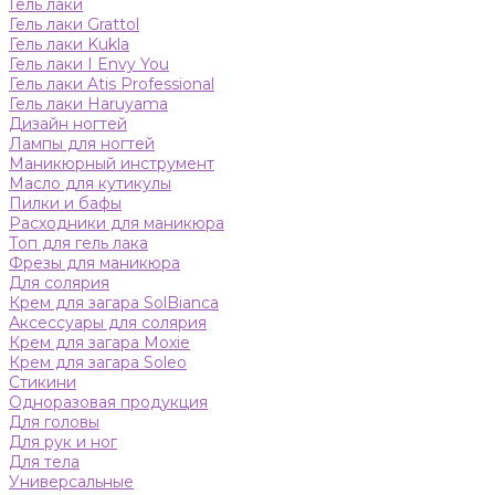
Гель лаки
Гель лаки Grattol
Гель лаки Kukla
Гель лаки I Envy You
Гель лаки Atis Professional
Гель лаки Haruyama
Дизайн ногтей
Лампы для ногтей
Маникюрный инструмент
Масло для кутикулы
Пилки и бафы
Расходники для маникюра
Топ для гель лака
Фрезы для маникюра
Для солярия
Крем для загара SolBianca
Аксессуары для солярия
Крем для загара Moxie
Крем для загара Soleo
Стикини
Одноразовая продукция
Для головы
Для рук и ног
Для тела
Универсальные