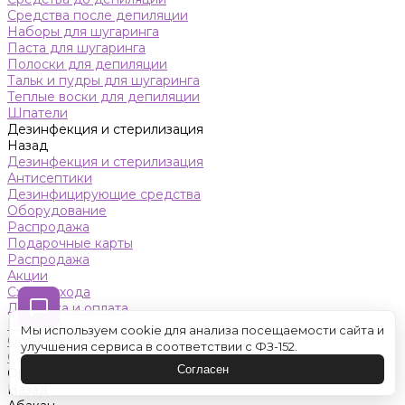
Средства после депиляции
Наборы для шугаринга
Паста для шугаринга
Полоски для депиляции
Тальк и пудры для шугаринга
Теплые воски для депиляции
Шпатели
Дезинфекция и стерилизация
Назад
Дезинфекция и стерилизация
Антисептики
Дезинфицирующие средства
Оборудование
Распродажа
Подарочные карты
Распродажа
Акции
Схемы ухода
Доставка и оплата
Контакты
Мы используем cookie для анализа посещаемости сайта и
Обучение
улучшения сервиса в соответствии с ФЗ-152.
Салон красоты
Согласен
Оренбург
Назад