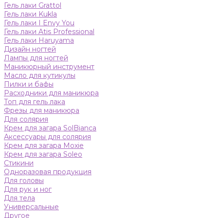
Гель лаки Grattol
Гель лаки Kukla
Гель лаки I Envy You
Гель лаки Atis Professional
Гель лаки Haruyama
Дизайн ногтей
Лампы для ногтей
Маникюрный инструмент
Масло для кутикулы
Пилки и бафы
Расходники для маникюра
Топ для гель лака
Фрезы для маникюра
Для солярия
Крем для загара SolBianca
Аксессуары для солярия
Крем для загара Moxie
Крем для загара Soleo
Стикини
Одноразовая продукция
Для головы
Для рук и ног
Для тела
Универсальные
Другое