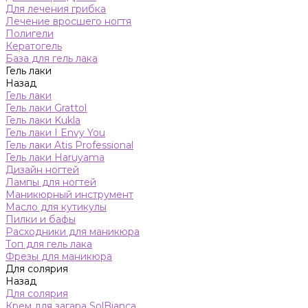
Для лечения грибка
Лечение вросшего ногтя
Полигели
Кератогель
База для гель лака
Гель лаки
Назад
Гель лаки
Гель лаки Grattol
Гель лаки Kukla
Гель лаки I Envy You
Гель лаки Atis Professional
Гель лаки Haruyama
Дизайн ногтей
Лампы для ногтей
Маникюрный инструмент
Масло для кутикулы
Пилки и бафы
Расходники для маникюра
Топ для гель лака
Фрезы для маникюра
Для солярия
Назад
Для солярия
Крем для загара SolBianca