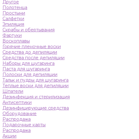
Другое
Полотенца
Простыни
Салфетки
Эпиляция
Скрабы и обертывания
Фартуки
Воскоплавы
Горячие пленочные воски
Средства до депиляции
Средства после депиляции
Наборы для шугаринга
Паста для шугаринга
Полоски для депиляции
Тальк и пудры для шугаринга
Теплые воски для депиляции
Шпатели
Дезинфекция и стерилизация
Антисептики
Дезинфицирующие средства
Оборудование
Распродажа
Подарочные карты
Распродажа
Акции