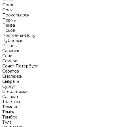
Орёл
Орск
Прокопьевск
Пермь
Пенза
Псков
Ростов-на-Дону
Рубцовск
Рязань
Саранск
Сочи
Самара
Санкт-Петербург
Саратов
Смоленск
Сызрань
Сургут
Стерлитамак
Салават
Тольятти
Тюмень
Томск
Тамбов
Тула