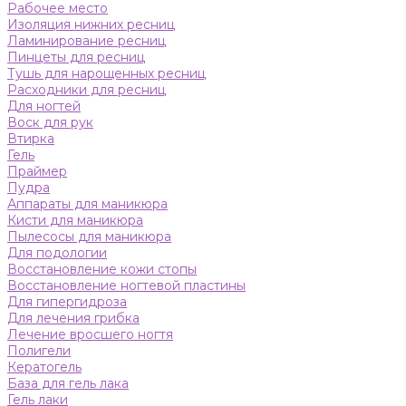
Рабочее место
Изоляция нижних ресниц
Ламинирование ресниц
Пинцеты для ресниц
Тушь для нарощенных ресниц
Расходники для ресниц
Для ногтей
Воск для рук
Втирка
Гель
Праймер
Пудра
Аппараты для маникюра
Кисти для маникюра
Пылесосы для маникюра
Для подологии
Восстановление кожи стопы
Восстановление ногтевой пластины
Для гипергидроза
Для лечения грибка
Лечение вросшего ногтя
Полигели
Кератогель
База для гель лака
Гель лаки