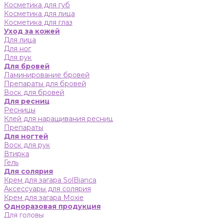
Косметика для губ
Косметика для лица
Косметика для глаз
Уход за кожей
Для лица
Для ног
Для рук
Для бровей
Ламинирование бровей
Препараты для бровей
Воск для бровей
Для ресниц
Ресницы
Клей для наращивания ресниц
Препараты
Для ногтей
Воск для рук
Втирка
Гель
Для солярия
Крем для загара SolBianca
Аксессуары для солярия
Крем для загара Moxie
Одноразовая продукция
Для головы