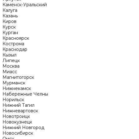
Каменск-Уральский
Калуга
Казань
Киров
Курск
Курган
Красноярск
Кострома
Краснодар
Кызыл
Липецк
Москва
Миасс
Магнитогорск
Мурманск
Нижнекамск
Набережные Челны
Норильск
Нижний Тагил
Нижневартовск
Новотроицк
Новокузнецк
Нижний Новгород
Новосибирск
Омск