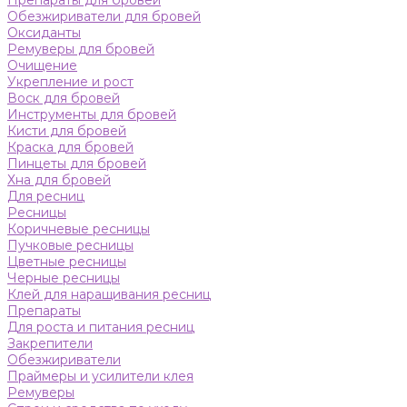
Препараты для бровей
Обезжириватели для бровей
Оксиданты
Ремуверы для бровей
Очищение
Укрепление и рост
Воск для бровей
Инструменты для бровей
Кисти для бровей
Краска для бровей
Пинцеты для бровей
Хна для бровей
Для ресниц
Ресницы
Коричневые ресницы
Пучковые ресницы
Цветные ресницы
Черные ресницы
Клей для наращивания ресниц
Препараты
Для роста и питания ресниц
Закрепители
Обезжириватели
Праймеры и усилители клея
Ремуверы