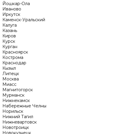
Йошкар-Ола
Иваново
Иркутск
Каменск-Уральский
Калуга
Казань
Киров
Курск
Курган
Красноярск
Кострома
Краснодар
Кызыл
Липецк
Москва
Миасс
Магнитогорск
Мурманск
Нижнекамск
Набережные Челны
Норильск
Нижний Тагил
Нижневартовск
Новотроицк
Новокузнецк