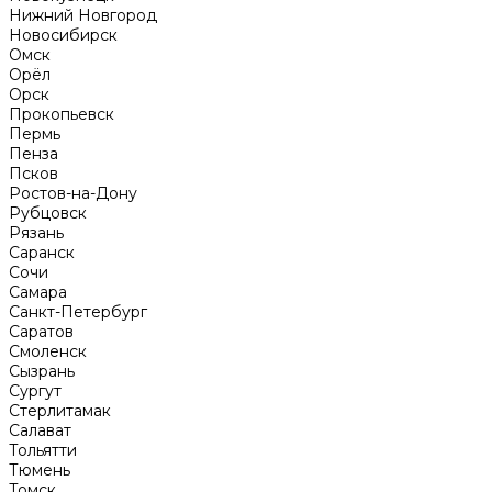
Нижний Новгород
Новосибирск
Омск
Орёл
Орск
Прокопьевск
Пермь
Пенза
Псков
Ростов-на-Дону
Рубцовск
Рязань
Саранск
Сочи
Самара
Санкт-Петербург
Саратов
Смоленск
Сызрань
Сургут
Стерлитамак
Салават
Тольятти
Тюмень
Томск