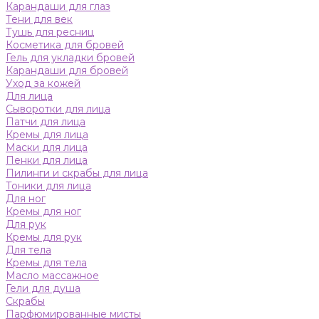
Карандаши для глаз
Тени для век
Тушь для ресниц
Косметика для бровей
Гель для укладки бровей
Карандаши для бровей
Уход за кожей
Для лица
Сыворотки для лица
Патчи для лица
Кремы для лица
Маски для лица
Пенки для лица
Пилинги и скрабы для лица
Тоники для лица
Для ног
Кремы для ног
Для рук
Кремы для рук
Для тела
Кремы для тела
Масло массажное
Гели для душа
Скрабы
Парфюмированные мисты