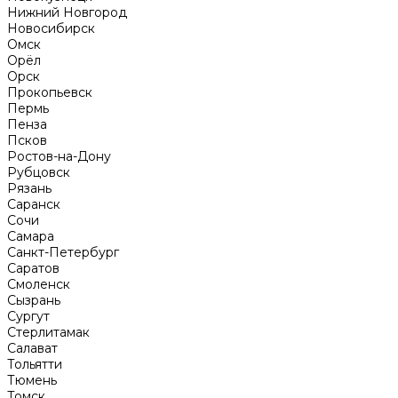
Нижний Новгород
Новосибирск
Омск
Орёл
Орск
Прокопьевск
Пермь
Пенза
Псков
Ростов-на-Дону
Рубцовск
Рязань
Саранск
Сочи
Самара
Санкт-Петербург
Саратов
Смоленск
Сызрань
Сургут
Стерлитамак
Салават
Тольятти
Тюмень
Томск