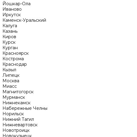
Йошкар-Ола
Иваново
Иркутск
Каменск-Уральский
Калуга
Казань
Киров
Курск
Курган
Красноярск
Кострома
Краснодар
Кызыл
Липецк
Москва
Миасс
Магнитогорск
Мурманск
Нижнекамск
Набережные Челны
Норильск
Нижний Тагил
Нижневартовск
Новотроицк
Новокузнецк