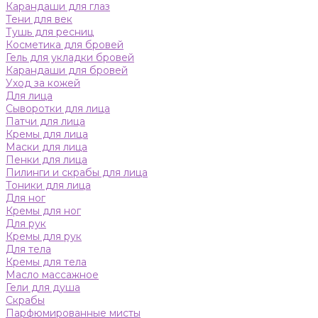
Карандаши для глаз
Тени для век
Тушь для ресниц
Косметика для бровей
Гель для укладки бровей
Карандаши для бровей
Уход за кожей
Для лица
Сыворотки для лица
Патчи для лица
Кремы для лица
Маски для лица
Пенки для лица
Пилинги и скрабы для лица
Тоники для лица
Для ног
Кремы для ног
Для рук
Кремы для рук
Для тела
Кремы для тела
Масло массажное
Гели для душа
Скрабы
Парфюмированные мисты