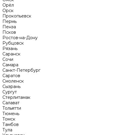
Орёл
Орск
Прокопьевск
Пермь
Пенза
Псков
Ростов-на-Дону
Рубцовск
Рязань
Саранск
Сочи
Самара
Санкт-Петербург
Саратов
Смоленск
Сызрань
Сургут
Стерлитамак
Салават
Тольятти
Тюмень
Томск
Тамбов
Тула