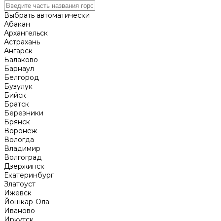
Выбрать автоматически
Абакан
Архангельск
Астрахань
Ангарск
Балаково
Барнаул
Белгород
Бузулук
Бийск
Братск
Березники
Брянск
Воронеж
Вологда
Владимир
Волгоград
Дзержинск
Екатеринбург
Златоуст
Ижевск
Йошкар-Ола
Иваново
Иркутск