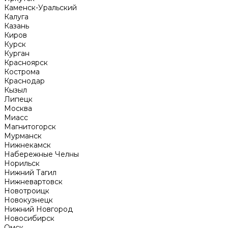
Каменск-Уральский
Калуга
Казань
Киров
Курск
Курган
Красноярск
Кострома
Краснодар
Кызыл
Липецк
Москва
Миасс
Магнитогорск
Мурманск
Нижнекамск
Набережные Челны
Норильск
Нижний Тагил
Нижневартовск
Новотроицк
Новокузнецк
Нижний Новгород
Новосибирск
Омск