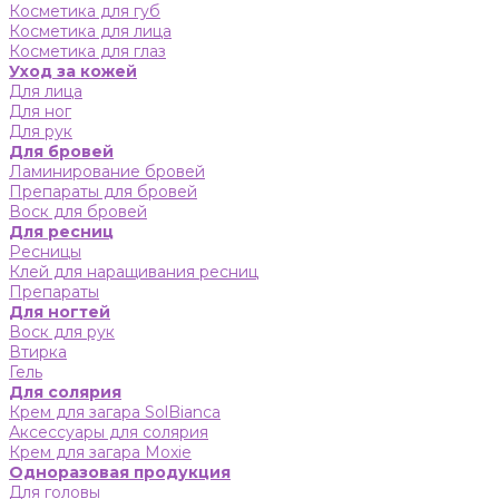
Косметика для губ
Косметика для лица
Косметика для глаз
Уход за кожей
Для лица
Для ног
Для рук
Для бровей
Ламинирование бровей
Препараты для бровей
Воск для бровей
Для ресниц
Ресницы
Клей для наращивания ресниц
Препараты
Для ногтей
Воск для рук
Втирка
Гель
Для солярия
Крем для загара SolBianca
Аксессуары для солярия
Крем для загара Moxie
Одноразовая продукция
Для головы