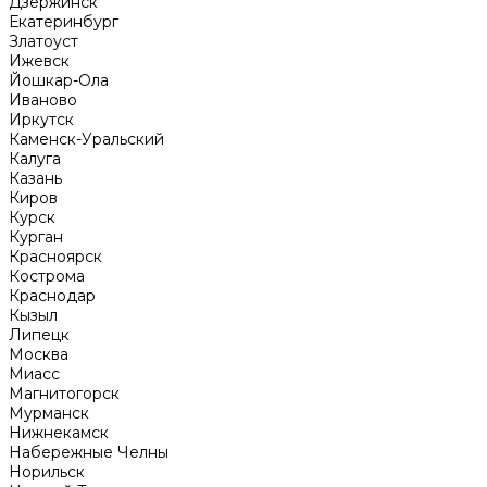
Дзержинск
Екатеринбург
Златоуст
Ижевск
Йошкар-Ола
Иваново
Иркутск
Каменск-Уральский
Калуга
Казань
Киров
Курск
Курган
Красноярск
Кострома
Краснодар
Кызыл
Липецк
Москва
Миасс
Магнитогорск
Мурманск
Нижнекамск
Набережные Челны
Норильск