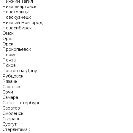
Нижний Тагил
Нижневартовск
Новотроицк
Новокузнецк
Нижний Новгород
Новосибирск
Омск
Орёл
Орск
Прокопьевск
Пермь
Пенза
Псков
Ростов-на-Дону
Рубцовск
Рязань
Саранск
Сочи
Самара
Санкт-Петербург
Саратов
Смоленск
Сызрань
Сургут
Стерлитамак