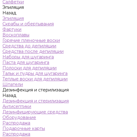
Салфетки
Эпиляция
Назад
Эпиляция
Скрабы и обертывания
Фартуки
Воскоплавы
Горячие пленочные воски
Средства до депиляции
Средства после депиляции
Наборы для шугаринга
Паста для шугаринга
Полоски для депиляции
Тальк и пудры для шугаринга
Теплые воски для депиляции
Шпатели
Дезинфекция и стерилизация
Назад
Дезинфекция и стерилизация
Антисептики
Дезинфицирующие средства
Оборудование
Распродажа
Подарочные карты
Распродажа