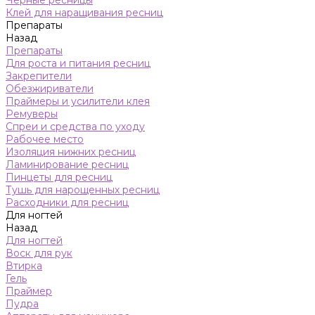
Черные ресницы
Клей для наращивания ресниц
Препараты
Назад
Препараты
Для роста и питания ресниц
Закрепители
Обезжириватели
Праймеры и усилители клея
Ремуверы
Спреи и средства по уходу
Рабочее место
Изоляция нижних ресниц
Ламинирование ресниц
Пинцеты для ресниц
Тушь для нарощенных ресниц
Расходники для ресниц
Для ногтей
Назад
Для ногтей
Воск для рук
Втирка
Гель
Праймер
Пудра