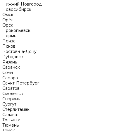
Нижний Новгород
Новосибирск
Омск
Орёл
Орск
Прокопьевск
Пермь
Пенза
Псков
Ростов-на-Дону
Рубцовск
Рязань
Саранск
Сочи
Самара
Санкт-Петербург
Саратов
Смоленск
Сызрань
Сургут
Стерлитамак
Салават
Тольятти
Тюмень
Томск