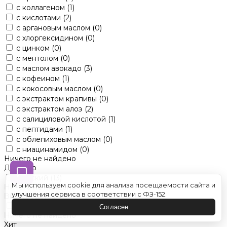
с коллагеном
(1)
с кислотами
(2)
с аргановым маслом
(0)
с хлоргексидином
(0)
с цинком
(0)
с ментолом
(0)
с маслом авокадо
(3)
с кофеином
(1)
с кокосовым маслом
(0)
с экстрактом крапивы
(0)
с экстрактом алоэ
(2)
с салициловой кислотой
(1)
с пептидами
(1)
с облепиховым маслом
(0)
с ниацинамидом
(0)
Ничего не найдено
Для кого
женский
(13)
Мы используем cookie для анализа посещаемости сайта и
Ничего не найдено
улучшения сервиса в соответствии с ФЗ-152.
Вид средства
оттеночные
(0)
Согласен
Ничего не найдено
Хит