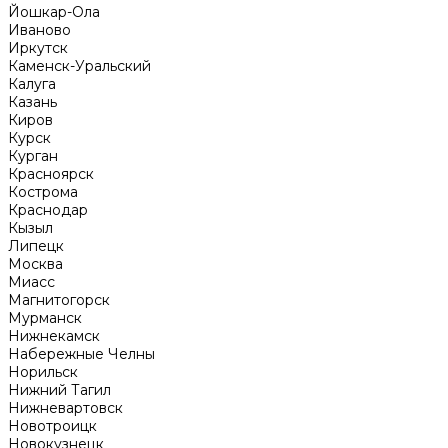
Йошкар-Ола
Иваново
Иркутск
Каменск-Уральский
Калуга
Казань
Киров
Курск
Курган
Красноярск
Кострома
Краснодар
Кызыл
Липецк
Москва
Миасс
Магнитогорск
Мурманск
Нижнекамск
Набережные Челны
Норильск
Нижний Тагил
Нижневартовск
Новотроицк
Новокузнецк