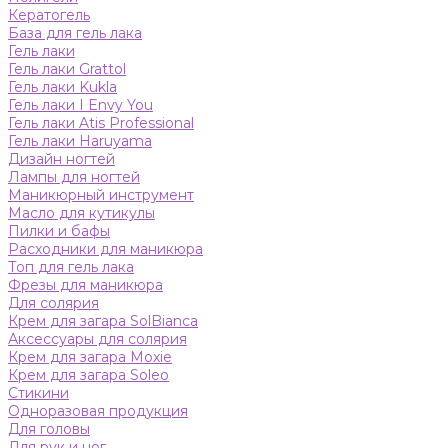
Кератогель
База для гель лака
Гель лаки
Гель лаки Grattol
Гель лаки Kukla
Гель лаки I Envy You
Гель лаки Atis Professional
Гель лаки Haruyama
Дизайн ногтей
Лампы для ногтей
Маникюрный инструмент
Масло для кутикулы
Пилки и бафы
Расходники для маникюра
Топ для гель лака
Фрезы для маникюра
Для солярия
Крем для загара SolBianca
Аксессуары для солярия
Крем для загара Moxie
Крем для загара Soleo
Стикини
Одноразовая продукция
Для головы
Для рук и ног