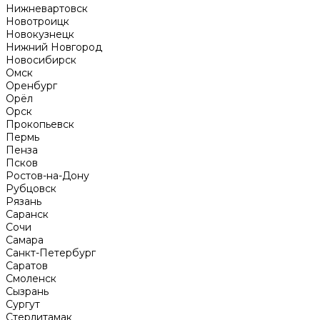
Нижневартовск
Новотроицк
Новокузнецк
Нижний Новгород
Новосибирск
Омск
Оренбург
Орёл
Орск
Прокопьевск
Пермь
Пенза
Псков
Ростов-на-Дону
Рубцовск
Рязань
Саранск
Сочи
Самара
Санкт-Петербург
Саратов
Смоленск
Сызрань
Сургут
Стерлитамак