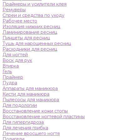
Праймеры и усилители клея
Ремуверы
Спреи и средства по уходу
Рабочее место
Изоляция нижних ресниц
Ламинирование ресниц
Пинцеты для ресниц
Тушь для нарощенных ресниц
Расходники для ресниц
Для ногтей
Воск для рук
Втирка
Гель
Праймер
Пудра
Аппараты для маникюра
Кисти для маникюра
Пылесосы для маникюра
Для подологии
Восстановление кожи стопы
Восстановление ногтевой пластины
Для гипергидроза
Для лечения грибка
Лечение вросшего ногтя
Полигели