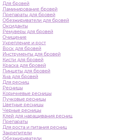
Для бровей
Ламинирование бровей
Препараты для бровей
Обезжириватели для бровей
Оксиданты
Ремуверы для бровей
Очищение
Укрепление и рост
Воск для бровей
Инструменты для бровей
Кисти для бровей
Краска для бровей
Пинцеты для бровей
Хна для бровей
Для ресниц
Ресницы
Коричневые ресницы
Пучковые ресницы
Цветные ресницы
Черные ресницы
Клей для наращивания ресниц
Препараты
Для роста и питания ресниц
Закрепители
Обезжириватели