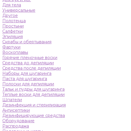
Для тела
Универсальные
Другое
Полотенца
Простыни
Салфетки
Эпиляция
Скрабы и обертывания
Фартуки
Воскоплавы
Горячие пленочные воски
Средства до депиляции
Средства после депиляции
Наборы для шугаринга
Паста для шугаринга
Полоски для депиляции
Тальк и пудры для шугаринга
Теплые воски для депиляции
Шпатели
Дезинфекция и стерилизация
Антисептики
Дезинфицирующие средства
Оборудование
Распродажа