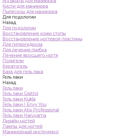
Аппараты для маникюра
Кисти для маникюра
Пылесосы для маникюра
Для подологии
Назад
Для подологии
Восстановление кожи стопы
Восстановление ногтевой пластины
Для гипергидроза
Для лечения грибка
Лечение вросшего ногтя
Полигели
Кератогель
База для гель лака
Гель лаки
Назад
Гель лаки
Гель лаки Grattol
Гель лаки Kukla
Гель лаки I Envy You
Гель лаки Atis Professional
Гель лаки Haruyama
Дизайн ногтей
Лампы для ногтей
Маникюрный инструмент