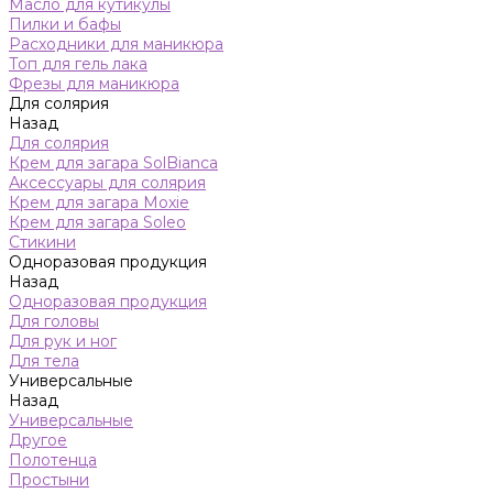
Масло для кутикулы
Пилки и бафы
Расходники для маникюра
Топ для гель лака
Фрезы для маникюра
Для солярия
Назад
Для солярия
Крем для загара SolBianca
Аксессуары для солярия
Крем для загара Moxie
Крем для загара Soleo
Стикини
Одноразовая продукция
Назад
Одноразовая продукция
Для головы
Для рук и ног
Для тела
Универсальные
Назад
Универсальные
Другое
Полотенца
Простыни