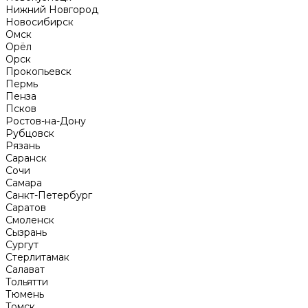
Нижний Новгород
Новосибирск
Омск
Орёл
Орск
Прокопьевск
Пермь
Пенза
Псков
Ростов-на-Дону
Рубцовск
Рязань
Саранск
Сочи
Самара
Санкт-Петербург
Саратов
Смоленск
Сызрань
Сургут
Стерлитамак
Салават
Тольятти
Тюмень
Томск