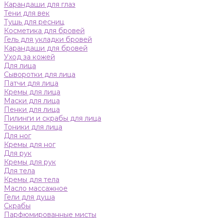
Карандаши для глаз
Тени для век
Тушь для ресниц
Косметика для бровей
Гель для укладки бровей
Карандаши для бровей
Уход за кожей
Для лица
Сыворотки для лица
Патчи для лица
Кремы для лица
Маски для лица
Пенки для лица
Пилинги и скрабы для лица
Тоники для лица
Для ног
Кремы для ног
Для рук
Кремы для рук
Для тела
Кремы для тела
Масло массажное
Гели для душа
Скрабы
Парфюмированные мисты