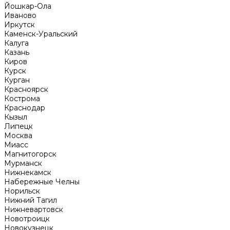
Йошкар-Ола
Иваново
Иркутск
Каменск-Уральский
Калуга
Казань
Киров
Курск
Курган
Красноярск
Кострома
Краснодар
Кызыл
Липецк
Москва
Миасс
Магнитогорск
Мурманск
Нижнекамск
Набережные Челны
Норильск
Нижний Тагил
Нижневартовск
Новотроицк
Новокузнецк