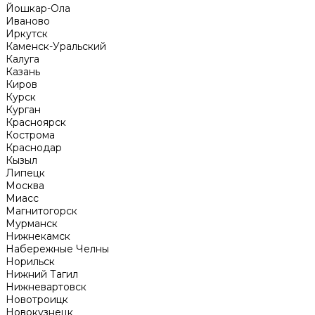
Йошкар-Ола
Иваново
Иркутск
Каменск-Уральский
Калуга
Казань
Киров
Курск
Курган
Красноярск
Кострома
Краснодар
Кызыл
Липецк
Москва
Миасс
Магнитогорск
Мурманск
Нижнекамск
Набережные Челны
Норильск
Нижний Тагил
Нижневартовск
Новотроицк
Новокузнецк