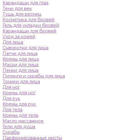
Карандаши для глаз
Тени для век
Тушь для ресниц
Косметика для бровей
Гель для укладки бровей
Карандаши для бровей
Уход за кожей
Для лица
Сыворотки для лица
Патчи для лица
Кремы для лица
Маски для лица
Пенки для лица
Пилинги и скрабы для лица
Тоники для лица
Для ног
Кремы для ног
Для рук
Кремы для рук
Для тела
Кремы для тела
Масло массажное
Гели для душа
Скрабы
Парфюмированные мисты