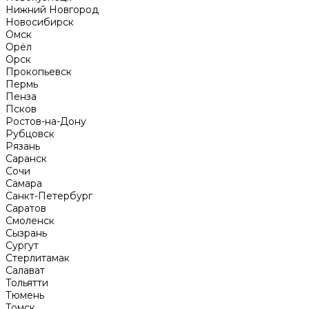
Нижний Новгород
Новосибирск
Омск
Орёл
Орск
Прокопьевск
Пермь
Пенза
Псков
Ростов-на-Дону
Рубцовск
Рязань
Саранск
Сочи
Самара
Санкт-Петербург
Саратов
Смоленск
Сызрань
Сургут
Стерлитамак
Салават
Тольятти
Тюмень
Томск