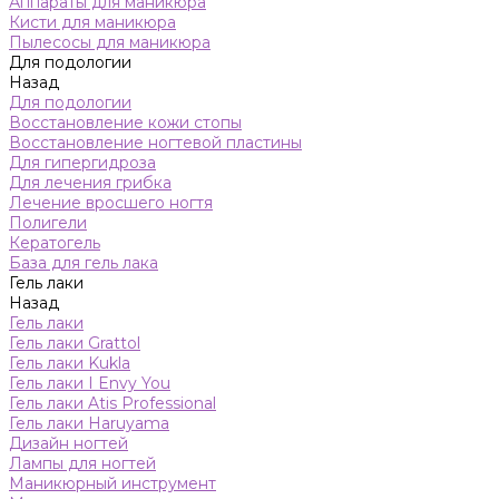
Аппараты для маникюра
Кисти для маникюра
Пылесосы для маникюра
Для подологии
Назад
Для подологии
Восстановление кожи стопы
Восстановление ногтевой пластины
Для гипергидроза
Для лечения грибка
Лечение вросшего ногтя
Полигели
Кератогель
База для гель лака
Гель лаки
Назад
Гель лаки
Гель лаки Grattol
Гель лаки Kukla
Гель лаки I Envy You
Гель лаки Atis Professional
Гель лаки Haruyama
Дизайн ногтей
Лампы для ногтей
Маникюрный инструмент