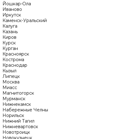
Йошкар-Ола
Иваново
Иркутск
Каменск-Уральский
Калуга
Казань
Киров
Курск
Курган
Красноярск
Кострома
Краснодар
Кызыл
Липецк
Москва
Миасс
Магнитогорск
Мурманск
Нижнекамск
Набережные Челны
Норильск
Нижний Тагил
Нижневартовск
Новотроицк
Новокузнецк