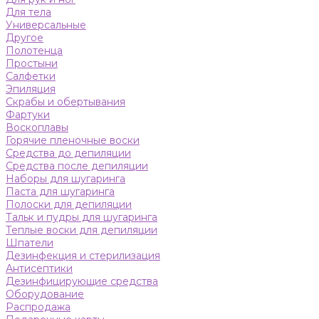
Для тела
Универсальные
Другое
Полотенца
Простыни
Салфетки
Эпиляция
Скрабы и обертывания
Фартуки
Воскоплавы
Горячие пленочные воски
Средства до депиляции
Средства после депиляции
Наборы для шугаринга
Паста для шугаринга
Полоски для депиляции
Тальк и пудры для шугаринга
Теплые воски для депиляции
Шпатели
Дезинфекция и стерилизация
Антисептики
Дезинфицирующие средства
Оборудование
Распродажа