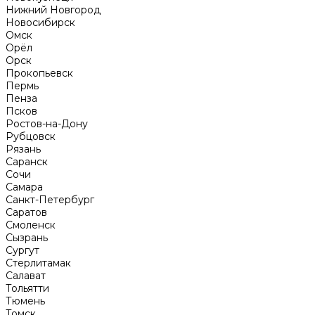
Нижний Новгород
Новосибирск
Омск
Орёл
Орск
Прокопьевск
Пермь
Пенза
Псков
Ростов-на-Дону
Рубцовск
Рязань
Саранск
Сочи
Самара
Санкт-Петербург
Саратов
Смоленск
Сызрань
Сургут
Стерлитамак
Салават
Тольятти
Тюмень
Томск