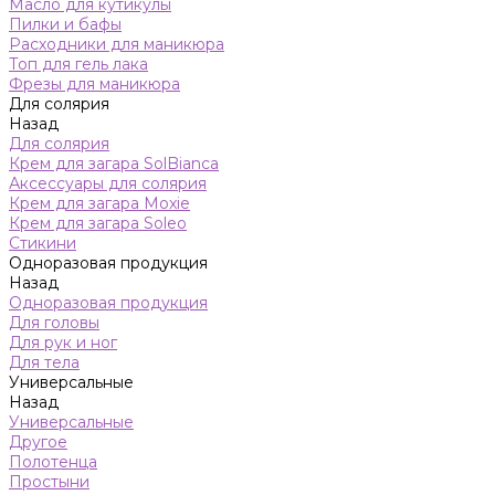
Масло для кутикулы
Пилки и бафы
Расходники для маникюра
Топ для гель лака
Фрезы для маникюра
Для солярия
Назад
Для солярия
Крем для загара SolBianca
Аксессуары для солярия
Крем для загара Moxie
Крем для загара Soleo
Стикини
Одноразовая продукция
Назад
Одноразовая продукция
Для головы
Для рук и ног
Для тела
Универсальные
Назад
Универсальные
Другое
Полотенца
Простыни