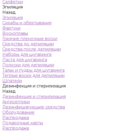
Салфетки
Эпиляция
Назад
Эпиляция
Скрабы и обертывания
Фартуки
Воскоплавы
Горячие пленочные воски
Средства до депиляции
Средства после депиляции
Наборы для шугаринга
Паста для шугаринга
Полоски для депиляции
Тальк и пудры для шугаринга
Теплые воски для депиляции
Шпатели
Дезинфекция и стерилизация
Назад
Дезинфекция и стерилизация
Антисептики
Дезинфицирующие средства
Оборудование
Распродажа
Подарочные карты
Распродажа