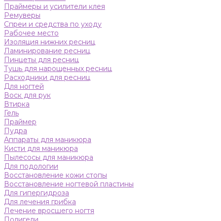
Праймеры и усилители клея
Ремуверы
Спреи и средства по уходу
Рабочее место
Изоляция нижних ресниц
Ламинирование ресниц
Пинцеты для ресниц
Тушь для нарощенных ресниц
Расходники для ресниц
Для ногтей
Воск для рук
Втирка
Гель
Праймер
Пудра
Аппараты для маникюра
Кисти для маникюра
Пылесосы для маникюра
Для подологии
Восстановление кожи стопы
Восстановление ногтевой пластины
Для гипергидроза
Для лечения грибка
Лечение вросшего ногтя
Полигели