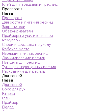
Черные ресницы
Клей для наращивания ресниц
Препараты
Назад
Препараты
Для роста и питания ресниц
Закрепители
Обезжириватели
Праймеры и усилители клея
Ремуверы
Спреи и средства по уходу
Рабочее место
Изоляция нижних ресниц
Ламинирование ресниц
Пинцеты для ресниц
Тушь для нарощенных ресниц
Расходники для ресниц
Для ногтей
Назад
Для ногтей
Воск для рук
Втирка
Гель
Праймер
Пудра