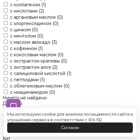
с коллагеном
(1)
с кислотами
(2)
с аргановым маслом
(0)
с хлоргексидином
(0)
с цинком
(0)
с ментолом
(0)
с маслом авокадо
(3)
с кофеином
(1)
с кокосовым маслом
(0)
с экстрактом крапивы
(0)
с экстрактом алоэ
(2)
с салициловой кислотой
(1)
с пептидами
(1)
с облепиховым маслом
(0)
с ниацинамидом
(0)
Ничего не найдено
Для кого
женский
(13)
Мы используем cookie для анализа посещаемости сайта и
Ничего не найдено
улучшения сервиса в соответствии с ФЗ-152.
Вид средства
оттеночные
(0)
Согласен
Ничего не найдено
Хит