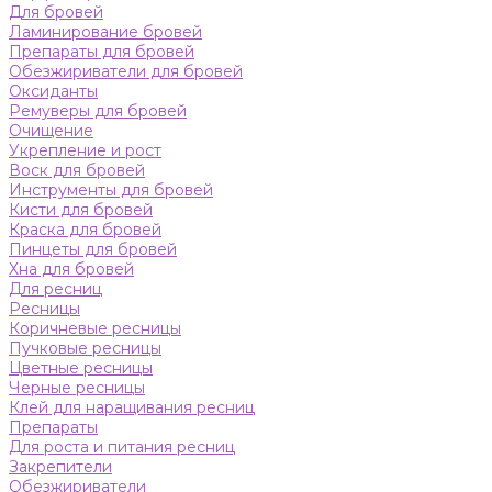
Для бровей
Ламинирование бровей
Препараты для бровей
Обезжириватели для бровей
Оксиданты
Ремуверы для бровей
Очищение
Укрепление и рост
Воск для бровей
Инструменты для бровей
Кисти для бровей
Краска для бровей
Пинцеты для бровей
Хна для бровей
Для ресниц
Ресницы
Коричневые ресницы
Пучковые ресницы
Цветные ресницы
Черные ресницы
Клей для наращивания ресниц
Препараты
Для роста и питания ресниц
Закрепители
Обезжириватели