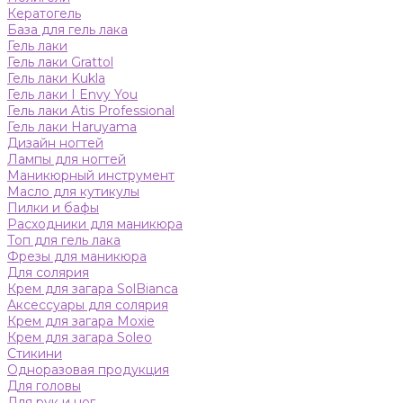
Кератогель
База для гель лака
Гель лаки
Гель лаки Grattol
Гель лаки Kukla
Гель лаки I Envy You
Гель лаки Atis Professional
Гель лаки Haruyama
Дизайн ногтей
Лампы для ногтей
Маникюрный инструмент
Масло для кутикулы
Пилки и бафы
Расходники для маникюра
Топ для гель лака
Фрезы для маникюра
Для солярия
Крем для загара SolBianca
Аксессуары для солярия
Крем для загара Moxie
Крем для загара Soleo
Стикини
Одноразовая продукция
Для головы
Для рук и ног