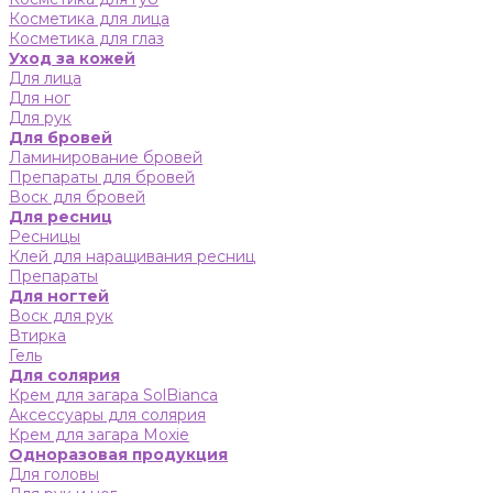
Косметика для лица
Косметика для глаз
Уход за кожей
Для лица
Для ног
Для рук
Для бровей
Ламинирование бровей
Препараты для бровей
Воск для бровей
Для ресниц
Ресницы
Клей для наращивания ресниц
Препараты
Для ногтей
Воск для рук
Втирка
Гель
Для солярия
Крем для загара SolBianca
Аксессуары для солярия
Крем для загара Moxie
Одноразовая продукция
Для головы