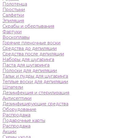
Полотенца
Простыни
Салфетки
Эпиляция
Скрабы и обертывания
Фартуки
Воскоплавы
Горячие пленочные воски
Средства до депиляции
Средства после депиляции
Наборы для шугаринга
Паста для шугаринга
Полоски для депиляции
Тальк и пудры для шугаринга
Теплые воски для депиляции
Шпатели
Дезинфекция и стерилизация
Антисептики
Дезинфицирующие средства
Оборудование
Распродажа
Подарочные карты
Распродажа
Акции
Схемы ухода