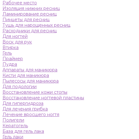
Рабочее место
Изоляция нижних ресниц
Ламинирование ресниц
Пинцеты для ресниц
Тушь для нарощенных ресниц
Расходники для ресниц
Для ногтей
Воск для рук
Втирка
Гель
Праймер
Пудра
Аппараты для маникюра
Кисти для маникюра
Пылесосы для маникюра
Для подологии
Восстановление кожи стопы
Восстановление ногтевой пластины
Для гипергидроза
Для лечения грибка
Лечение вросшего ногтя
Полигели
Кератогель
База для гель лака
Гель лаки