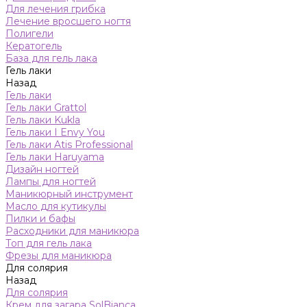
Для лечения грибка
Лечение вросшего ногтя
Полигели
Кератогель
База для гель лака
Гель лаки
Назад
Гель лаки
Гель лаки Grattol
Гель лаки Kukla
Гель лаки I Envy You
Гель лаки Atis Professional
Гель лаки Haruyama
Дизайн ногтей
Лампы для ногтей
Маникюрный инструмент
Масло для кутикулы
Пилки и бафы
Расходники для маникюра
Топ для гель лака
Фрезы для маникюра
Для солярия
Назад
Для солярия
Крем для загара SolBianca