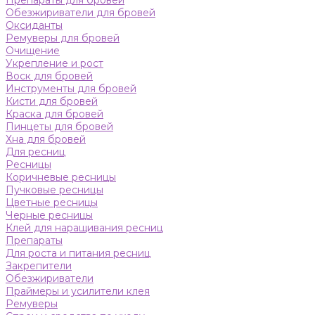
Препараты для бровей
Обезжириватели для бровей
Оксиданты
Ремуверы для бровей
Очищение
Укрепление и рост
Воск для бровей
Инструменты для бровей
Кисти для бровей
Краска для бровей
Пинцеты для бровей
Хна для бровей
Для ресниц
Ресницы
Коричневые ресницы
Пучковые ресницы
Цветные ресницы
Черные ресницы
Клей для наращивания ресниц
Препараты
Для роста и питания ресниц
Закрепители
Обезжириватели
Праймеры и усилители клея
Ремуверы