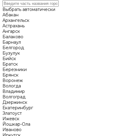
Выбрать автоматически
Абакан
Архангельск
Астрахань
Ангарск
Балаково
Барнаул
Белгород
Бузулук
Бийск
Братск
Березники
Брянск
Воронеж
Вологда
Владимир
Волгоград
Дзержинск
Екатеринбург
Златоуст
Ижевск
Йошкар-Ола
Иваново
Иркутск