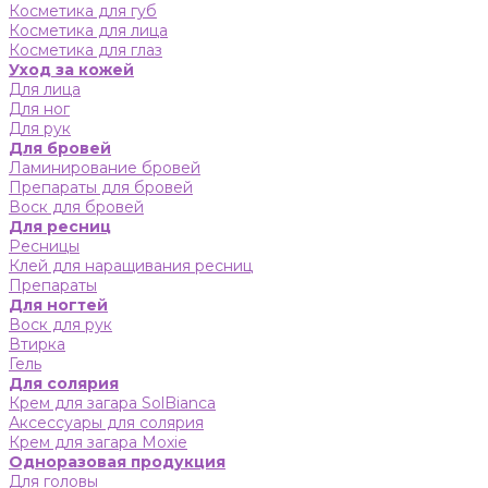
Косметика для губ
Косметика для лица
Косметика для глаз
Уход за кожей
Для лица
Для ног
Для рук
Для бровей
Ламинирование бровей
Препараты для бровей
Воск для бровей
Для ресниц
Ресницы
Клей для наращивания ресниц
Препараты
Для ногтей
Воск для рук
Втирка
Гель
Для солярия
Крем для загара SolBianca
Аксессуары для солярия
Крем для загара Moxie
Одноразовая продукция
Для головы