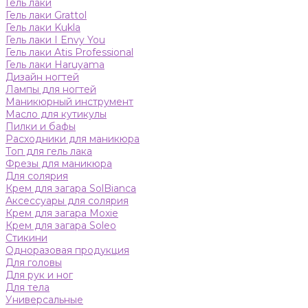
Гель лаки
Гель лаки Grattol
Гель лаки Kukla
Гель лаки I Envy You
Гель лаки Atis Professional
Гель лаки Haruyama
Дизайн ногтей
Лампы для ногтей
Маникюрный инструмент
Масло для кутикулы
Пилки и бафы
Расходники для маникюра
Топ для гель лака
Фрезы для маникюра
Для солярия
Крем для загара SolBianca
Аксессуары для солярия
Крем для загара Moxie
Крем для загара Soleo
Стикини
Одноразовая продукция
Для головы
Для рук и ног
Для тела
Универсальные