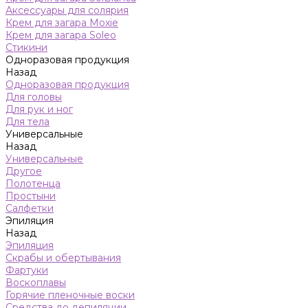
Аксессуары для солярия
Крем для загара Moxie
Крем для загара Soleo
Стикини
Одноразовая продукция
Назад
Одноразовая продукция
Для головы
Для рук и ног
Для тела
Универсальные
Назад
Универсальные
Другое
Полотенца
Простыни
Салфетки
Эпиляция
Назад
Эпиляция
Скрабы и обертывания
Фартуки
Воскоплавы
Горячие пленочные воски
Средства до депиляции