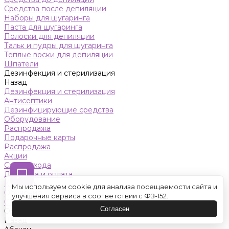
Средства после депиляции
Наборы для шугаринга
Паста для шугаринга
Полоски для депиляции
Тальк и пудры для шугаринга
Теплые воски для депиляции
Шпатели
Дезинфекция и стерилизация
Назад
Дезинфекция и стерилизация
Антисептики
Дезинфицирующие средства
Оборудование
Распродажа
Подарочные карты
Распродажа
Акции
Схемы ухода
Доставка и оплата
Контакты
Мы используем cookie для анализа посещаемости сайта и
Обучение
улучшения сервиса в соответствии с ФЗ-152.
Салон красоты
Согласен
Оренбург
Назад