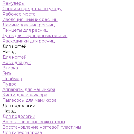
Ремуверы
Спреи и средства по уходу
Рабочее место
Изоляция нижних ресниц
Ламинирование ресниц
Пинцеты для ресниц
Тушь для нарощенных ресниц
Расходники для ресниц
Для ногтей
Назад
Для ногтей
Воск для рук
Втирка
Гель
Праймер
Пудра
Аппараты для маникюра
Кисти для маникюра
Пылесосы для маникюра
Для подологии
Назад
Для подологии
Восстановление кожи стопы
Восстановление ногтевой пластины
Для гипергидроза