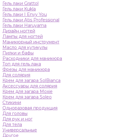
Гель лаки Grattol
Гель лаки Kukla
Гель лаки I Envy You
Гель лаки Atis Professional
Гель лаки Haruyama
Дизайн ногтей
Лампы для ногтей
Маникюрный инструмент
Масло для кутикулы
Пилки и бафы
Расходники для маникюра
Топ для гель лака
Фрезы для маникюра
Для солярия
Крем для загара SolBianca
Аксессуары для солярия
Крем для загара Moxie
Крем для загара Soleo
Стикини
Одноразовая продукция
Для головы
Для рук и ног
Для тела
Универсальные
Другое