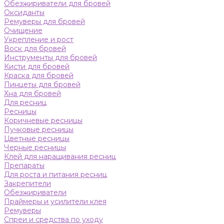
Обезжириватели для бровей
Оксиданты
Ремуверы для бровей
Очищение
Укрепление и рост
Воск для бровей
Инструменты для бровей
Кисти для бровей
Краска для бровей
Пинцеты для бровей
Хна для бровей
Для ресниц
Ресницы
Коричневые ресницы
Пучковые ресницы
Цветные ресницы
Черные ресницы
Клей для наращивания ресниц
Препараты
Для роста и питания ресниц
Закрепители
Обезжириватели
Праймеры и усилители клея
Ремуверы
Спреи и средства по уходу