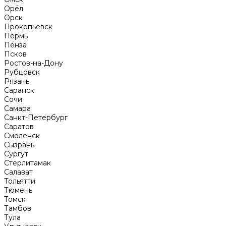
Орёл
Орск
Прокопьевск
Пермь
Пенза
Псков
Ростов-на-Дону
Рубцовск
Рязань
Саранск
Сочи
Самара
Санкт-Петербург
Саратов
Смоленск
Сызрань
Сургут
Стерлитамак
Салават
Тольятти
Тюмень
Томск
Тамбов
Тула