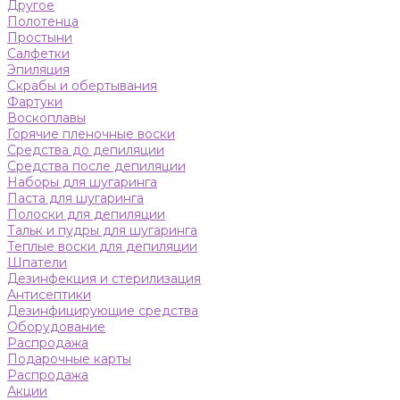
Другое
Полотенца
Простыни
Салфетки
Эпиляция
Скрабы и обертывания
Фартуки
Воскоплавы
Горячие пленочные воски
Средства до депиляции
Средства после депиляции
Наборы для шугаринга
Паста для шугаринга
Полоски для депиляции
Тальк и пудры для шугаринга
Теплые воски для депиляции
Шпатели
Дезинфекция и стерилизация
Антисептики
Дезинфицирующие средства
Оборудование
Распродажа
Подарочные карты
Распродажа
Акции