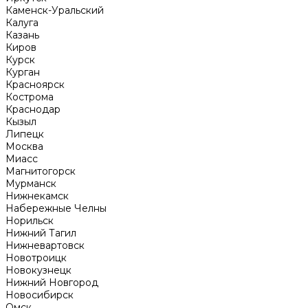
Каменск-Уральский
Калуга
Казань
Киров
Курск
Курган
Красноярск
Кострома
Краснодар
Кызыл
Липецк
Москва
Миасс
Магнитогорск
Мурманск
Нижнекамск
Набережные Челны
Норильск
Нижний Тагил
Нижневартовск
Новотроицк
Новокузнецк
Нижний Новгород
Новосибирск
Омск