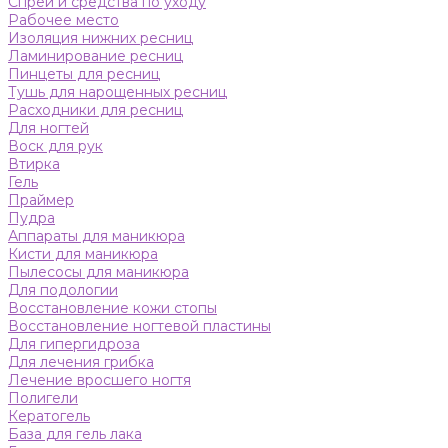
Спреи и средства по уходу
Рабочее место
Изоляция нижних ресниц
Ламинирование ресниц
Пинцеты для ресниц
Тушь для нарощенных ресниц
Расходники для ресниц
Для ногтей
Воск для рук
Втирка
Гель
Праймер
Пудра
Аппараты для маникюра
Кисти для маникюра
Пылесосы для маникюра
Для подологии
Восстановление кожи стопы
Восстановление ногтевой пластины
Для гипергидроза
Для лечения грибка
Лечение вросшего ногтя
Полигели
Кератогель
База для гель лака