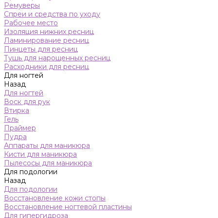
Ремуверы
Спреи и средства по уходу
Рабочее место
Изоляция нижних ресниц
Ламинирование ресниц
Пинцеты для ресниц
Тушь для нарощенных ресниц
Расходники для ресниц
Для ногтей
Назад
Для ногтей
Воск для рук
Втирка
Гель
Праймер
Пудра
Аппараты для маникюра
Кисти для маникюра
Пылесосы для маникюра
Для подологии
Назад
Для подологии
Восстановление кожи стопы
Восстановление ногтевой пластины
Для гипергидроза