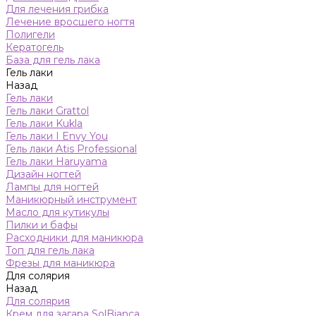
Для лечения грибка
Лечение вросшего ногтя
Полигели
Кератогель
База для гель лака
Гель лаки
Назад
Гель лаки
Гель лаки Grattol
Гель лаки Kukla
Гель лаки I Envy You
Гель лаки Atis Professional
Гель лаки Haruyama
Дизайн ногтей
Лампы для ногтей
Маникюрный инструмент
Масло для кутикулы
Пилки и бафы
Расходники для маникюра
Топ для гель лака
Фрезы для маникюра
Для солярия
Назад
Для солярия
Крем для загара SolBianca