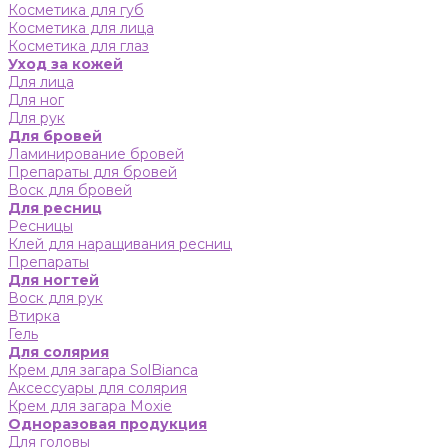
Косметика для губ
Косметика для лица
Косметика для глаз
Уход за кожей
Для лица
Для ног
Для рук
Для бровей
Ламинирование бровей
Препараты для бровей
Воск для бровей
Для ресниц
Ресницы
Клей для наращивания ресниц
Препараты
Для ногтей
Воск для рук
Втирка
Гель
Для солярия
Крем для загара SolBianca
Аксессуары для солярия
Крем для загара Moxie
Одноразовая продукция
Для головы