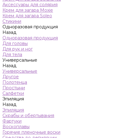
Аксессуары для солярия
Крем для загара Moxie
Крем для загара Soleo
Стикини
Одноразовая продукция
Назад
Одноразовая продукция
Для головы
Для рук и ног
Для тела
Универсальные
Назад
Универсальные
Другое
Полотенца
Простыни
Салфетки
Эпиляция
Назад
Эпиляция
Скрабы и обертывания
Фартуки
Воскоплавы
Горячие пленочные воски
Средства до депиляции