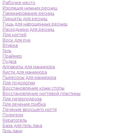
Рабочее место
Изоляция нижних ресниц
Ламинирование ресниц
Пинцеты для ресниц
Тушь для нарощенных ресниц
Расходники для ресниц
Для ногтей
Воск для рук
Втирка
Гель
Праймер
Пудра
Аппараты для маникюра
Кисти для маникюра
Пылесосы для маникюра
Для подологии
Восстановление кожи стопы
Восстановление ногтевой пластины
Для гипергидроза
Для лечения грибка
Лечение вросшего ногтя
Полигели
Кератогель
База для гель лака
Гель лаки