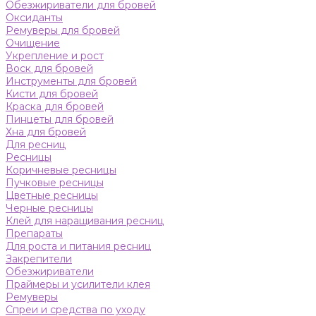
Обезжириватели для бровей
Оксиданты
Ремуверы для бровей
Очищение
Укрепление и рост
Воск для бровей
Инструменты для бровей
Кисти для бровей
Краска для бровей
Пинцеты для бровей
Хна для бровей
Для ресниц
Ресницы
Коричневые ресницы
Пучковые ресницы
Цветные ресницы
Черные ресницы
Клей для наращивания ресниц
Препараты
Для роста и питания ресниц
Закрепители
Обезжириватели
Праймеры и усилители клея
Ремуверы
Спреи и средства по уходу