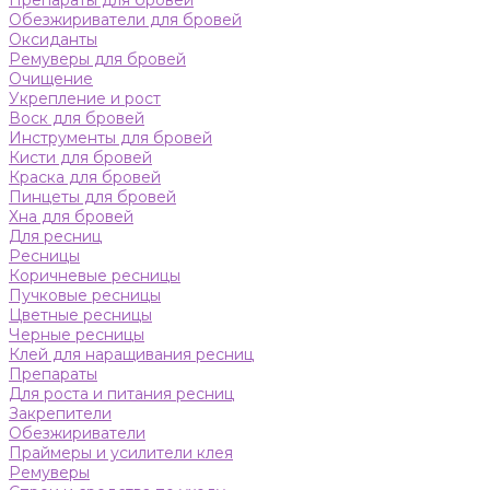
Препараты для бровей
Обезжириватели для бровей
Оксиданты
Ремуверы для бровей
Очищение
Укрепление и рост
Воск для бровей
Инструменты для бровей
Кисти для бровей
Краска для бровей
Пинцеты для бровей
Хна для бровей
Для ресниц
Ресницы
Коричневые ресницы
Пучковые ресницы
Цветные ресницы
Черные ресницы
Клей для наращивания ресниц
Препараты
Для роста и питания ресниц
Закрепители
Обезжириватели
Праймеры и усилители клея
Ремуверы