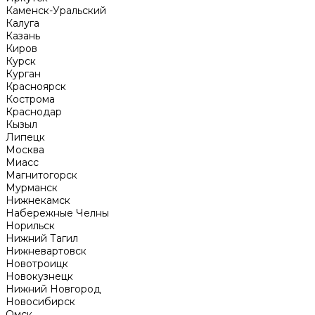
Каменск-Уральский
Калуга
Казань
Киров
Курск
Курган
Красноярск
Кострома
Краснодар
Кызыл
Липецк
Москва
Миасс
Магнитогорск
Мурманск
Нижнекамск
Набережные Челны
Норильск
Нижний Тагил
Нижневартовск
Новотроицк
Новокузнецк
Нижний Новгород
Новосибирск
Омск