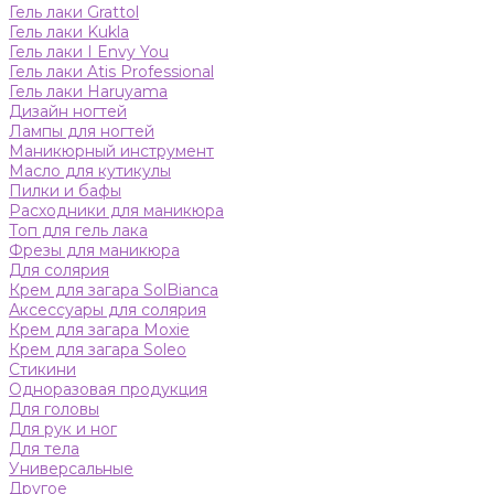
Гель лаки Grattol
Гель лаки Kukla
Гель лаки I Envy You
Гель лаки Atis Professional
Гель лаки Haruyama
Дизайн ногтей
Лампы для ногтей
Маникюрный инструмент
Масло для кутикулы
Пилки и бафы
Расходники для маникюра
Топ для гель лака
Фрезы для маникюра
Для солярия
Крем для загара SolBianca
Аксессуары для солярия
Крем для загара Moxie
Крем для загара Soleo
Стикини
Одноразовая продукция
Для головы
Для рук и ног
Для тела
Универсальные
Другое