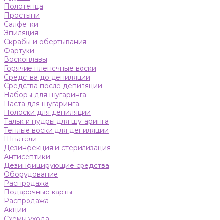
Полотенца
Простыни
Салфетки
Эпиляция
Скрабы и обертывания
Фартуки
Воскоплавы
Горячие пленочные воски
Средства до депиляции
Средства после депиляции
Наборы для шугаринга
Паста для шугаринга
Полоски для депиляции
Тальк и пудры для шугаринга
Теплые воски для депиляции
Шпатели
Дезинфекция и стерилизация
Антисептики
Дезинфицирующие средства
Оборудование
Распродажа
Подарочные карты
Распродажа
Акции
Схемы ухода