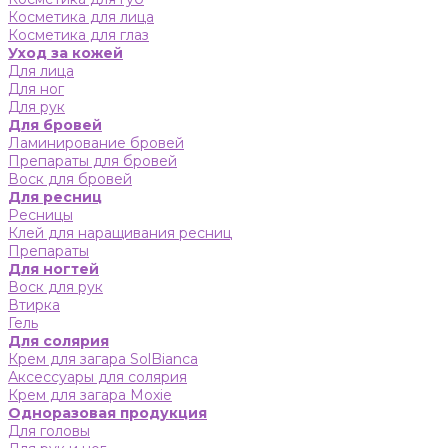
Косметика для лица
Косметика для глаз
Уход за кожей
Для лица
Для ног
Для рук
Для бровей
Ламинирование бровей
Препараты для бровей
Воск для бровей
Для ресниц
Ресницы
Клей для наращивания ресниц
Препараты
Для ногтей
Воск для рук
Втирка
Гель
Для солярия
Крем для загара SolBianca
Аксессуары для солярия
Крем для загара Moxie
Одноразовая продукция
Для головы