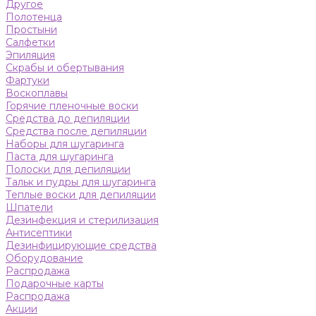
Другое
Полотенца
Простыни
Салфетки
Эпиляция
Скрабы и обертывания
Фартуки
Воскоплавы
Горячие пленочные воски
Средства до депиляции
Средства после депиляции
Наборы для шугаринга
Паста для шугаринга
Полоски для депиляции
Тальк и пудры для шугаринга
Теплые воски для депиляции
Шпатели
Дезинфекция и стерилизация
Антисептики
Дезинфицирующие средства
Оборудование
Распродажа
Подарочные карты
Распродажа
Акции