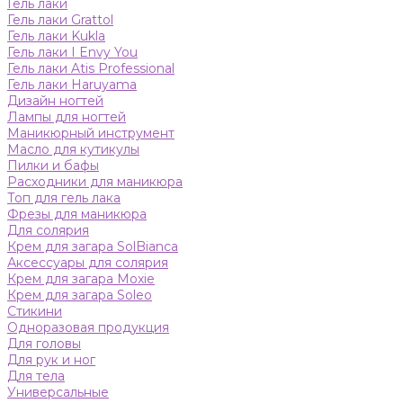
Гель лаки
Гель лаки Grattol
Гель лаки Kukla
Гель лаки I Envy You
Гель лаки Atis Professional
Гель лаки Haruyama
Дизайн ногтей
Лампы для ногтей
Маникюрный инструмент
Масло для кутикулы
Пилки и бафы
Расходники для маникюра
Топ для гель лака
Фрезы для маникюра
Для солярия
Крем для загара SolBianca
Аксессуары для солярия
Крем для загара Moxie
Крем для загара Soleo
Стикини
Одноразовая продукция
Для головы
Для рук и ног
Для тела
Универсальные