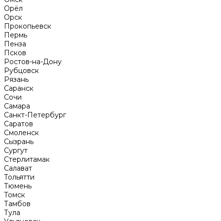
Орёл
Орск
Прокопьевск
Пермь
Пенза
Псков
Ростов-на-Дону
Рубцовск
Рязань
Саранск
Сочи
Самара
Санкт-Петербург
Саратов
Смоленск
Сызрань
Сургут
Стерлитамак
Салават
Тольятти
Тюмень
Томск
Тамбов
Тула