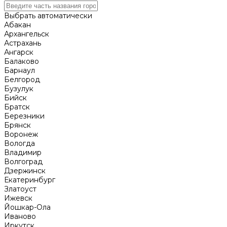
Выбрать автоматически
Абакан
Архангельск
Астрахань
Ангарск
Балаково
Барнаул
Белгород
Бузулук
Бийск
Братск
Березники
Брянск
Воронеж
Вологда
Владимир
Волгоград
Дзержинск
Екатеринбург
Златоуст
Ижевск
Йошкар-Ола
Иваново
Иркутск