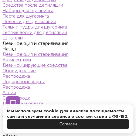
Средства после депиляции
Наборы для шугаринга
Паста для шугаринга
Полоски для депиляции
Тальк и пудры для шугаринга
Теплые воски для депиляции
Шпатели
Дезинфекция и стерилизация
Назад
Дезинфекция и стерилизация
Антисептики
Дезинфицирующие средства
Оборудование
Распродажа
Подарочные карты
Распродажа
Акции
Схемы ухода
Доставка и оплата
Контакты
Мы используем cookie для анализа посещаемости
Обучение
сайта и улучшения сервиса в соответствии с ФЗ-152.
Салон красоты
Согласен
Оренбург
Назад