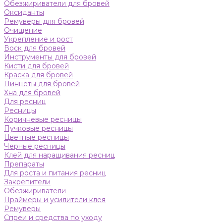
Обезжириватели для бровей
Оксиданты
Ремуверы для бровей
Очищение
Укрепление и рост
Воск для бровей
Инструменты для бровей
Кисти для бровей
Краска для бровей
Пинцеты для бровей
Хна для бровей
Для ресниц
Ресницы
Коричневые ресницы
Пучковые ресницы
Цветные ресницы
Черные ресницы
Клей для наращивания ресниц
Препараты
Для роста и питания ресниц
Закрепители
Обезжириватели
Праймеры и усилители клея
Ремуверы
Спреи и средства по уходу