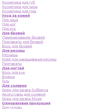
Косметика для губ
Косметика для лица
Косметика для глаз
Уход за кожей
Для лица
Для ног
Для рук
Для бровей
Ламинирование бровей
Препараты для бровей
Воск для бровей
Для ресниц
Ресницы
Клей для наращивания ресниц
Препараты
Для ногтей
Воск для рук
Втирка
Гель
Для солярия
Крем для загара SolBianca
Аксессуары для солярия
Крем для загара Moxie
Одноразовая продукция
Для головы