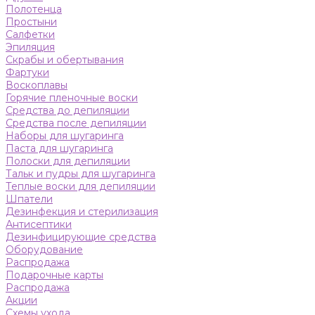
Полотенца
Простыни
Салфетки
Эпиляция
Скрабы и обертывания
Фартуки
Воскоплавы
Горячие пленочные воски
Средства до депиляции
Средства после депиляции
Наборы для шугаринга
Паста для шугаринга
Полоски для депиляции
Тальк и пудры для шугаринга
Теплые воски для депиляции
Шпатели
Дезинфекция и стерилизация
Антисептики
Дезинфицирующие средства
Оборудование
Распродажа
Подарочные карты
Распродажа
Акции
Схемы ухода