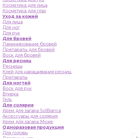
Косметика для лица
Косметика для глаз
Уход за кожей
Для лица
Для ног
Для рук
Для бровей
Ламинирование бровей
Препараты для бровей
Воск для бровей
Для ресниц
Ресницы
Клей для наращивания ресниц
Препараты
Для ногтей
Воск для рук
Втирка
Гель
Для солярия
Крем для загара SolBianca
Аксессуары для солярия
Крем для загара Moxie
Одноразовая продукция
Для головы