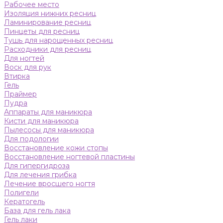
Рабочее место
Изоляция нижних ресниц
Ламинирование ресниц
Пинцеты для ресниц
Тушь для нарощенных ресниц
Расходники для ресниц
Для ногтей
Воск для рук
Втирка
Гель
Праймер
Пудра
Аппараты для маникюра
Кисти для маникюра
Пылесосы для маникюра
Для подологии
Восстановление кожи стопы
Восстановление ногтевой пластины
Для гипергидроза
Для лечения грибка
Лечение вросшего ногтя
Полигели
Кератогель
База для гель лака
Гель лаки