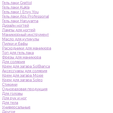
Гель лаки Grattol
Гель лаки Kukla
Гель лаки I Envy You
Гель лаки Atis Professional
Гель лаки Haruyama
Дизайн ногтей
Лампы для ногтей
Маникюрный инструмент
Масло для кутикулы
Пилки и бафы
Расходники для маникюра
Топ для гель лака
Фрезы для маникюра
Для солярия
Крем для загара SolBianca
Аксессуары для солярия
Крем для загара Moxie
Крем для загара Soleo
Стикини
Одноразовая продукция
Для головы
Для рук и ног
Для тела
Универсальные
Другое