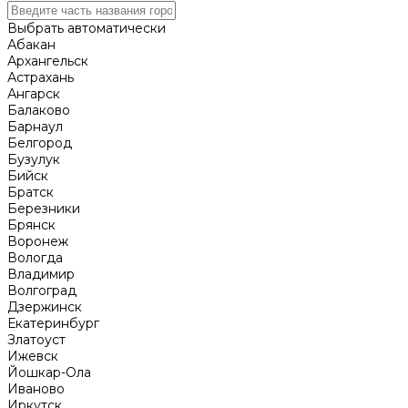
Выбрать автоматически
Абакан
Архангельск
Астрахань
Ангарск
Балаково
Барнаул
Белгород
Бузулук
Бийск
Братск
Березники
Брянск
Воронеж
Вологда
Владимир
Волгоград
Дзержинск
Екатеринбург
Златоуст
Ижевск
Йошкар-Ола
Иваново
Иркутск