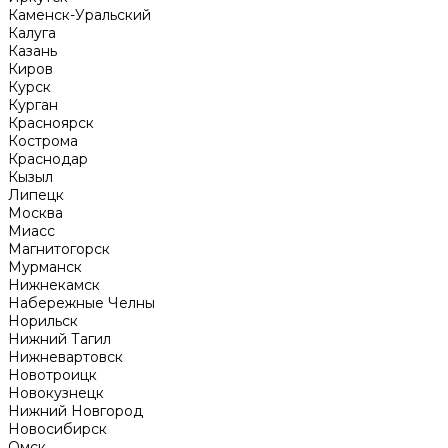
Каменск-Уральский
Калуга
Казань
Киров
Курск
Курган
Красноярск
Кострома
Краснодар
Кызыл
Липецк
Москва
Миасс
Магнитогорск
Мурманск
Нижнекамск
Набережные Челны
Норильск
Нижний Тагил
Нижневартовск
Новотроицк
Новокузнецк
Нижний Новгород
Новосибирск
Омск