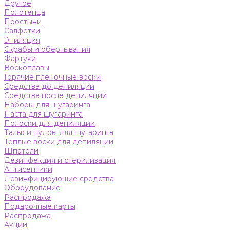
Другое
Полотенца
Простыни
Салфетки
Эпиляция
Скрабы и обертывания
Фартуки
Воскоплавы
Горячие пленочные воски
Средства до депиляции
Средства после депиляции
Наборы для шугаринга
Паста для шугаринга
Полоски для депиляции
Тальк и пудры для шугаринга
Теплые воски для депиляции
Шпатели
Дезинфекция и стерилизация
Антисептики
Дезинфицирующие средства
Оборудование
Распродажа
Подарочные карты
Распродажа
Акции