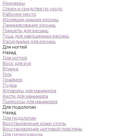
Ремуверы
Спреи и средства по уходу
Рабочее место
Изоляция нижних ресниц
Ламинирование ресниц
Пинцеты для ресниц
Тушь для нарощенных ресниц
Расходники для ресниц
Для ногтей
Назад
Для ногтей
Воск для рук
Втирка
Гель
Праймер
Пудра
Аппараты для маникюра
Кисти для маникюра
Пылесосы для маникюра
Для подологии
Назад
Для подологии
Восстановление кожи стопы
Восстановление ногтевой пластины
Для гипергидроза