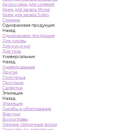
Аксессуары для солярия
Крем для загара Moxie
Крем для загара Soleo
Стикини
Одноразовая продукция
Назад
Одноразовая продукция
Для головы
Для рук и ног
Для тела
Универсальные
Назад
Универсальные
Другое
Полотенца
Простыни
Салфетки
Эпиляция
Назад
Эпиляция
Скрабы и обертывания
Фартуки
Воскоплавы
Горячие пленочные воски
Средства до депиляции