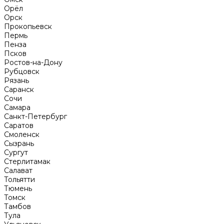
Орёл
Орск
Прокопьевск
Пермь
Пенза
Псков
Ростов-на-Дону
Рубцовск
Рязань
Саранск
Сочи
Самара
Санкт-Петербург
Саратов
Смоленск
Сызрань
Сургут
Стерлитамак
Салават
Тольятти
Тюмень
Томск
Тамбов
Тула