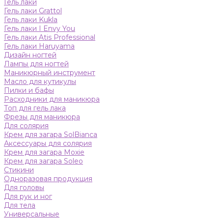
Гель лаки
Гель лаки Grattol
Гель лаки Kukla
Гель лаки I Envy You
Гель лаки Atis Professional
Гель лаки Haruyama
Дизайн ногтей
Лампы для ногтей
Маникюрный инструмент
Масло для кутикулы
Пилки и бафы
Расходники для маникюра
Топ для гель лака
Фрезы для маникюра
Для солярия
Крем для загара SolBianca
Аксессуары для солярия
Крем для загара Moxie
Крем для загара Soleo
Стикини
Одноразовая продукция
Для головы
Для рук и ног
Для тела
Универсальные