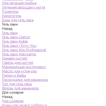
Для лечения грибка
Лечение вросшего ногтя
Полигели
Кератогель
База для гель лака
Гель лаки
Назад
Гель лаки
Гель лаки Grattol
Гель лаки Kukla
Гель лаки I Envy You
Гель лаки Atis Professional
Гель лаки Haruyama
Дизайн ногтей
Лампы для ногтей
Маникюрный инструмент
Масло для кутикулы
Пилки и бафы
Расходники для маникюра
Топ для гель лака
Фрезы для маникюра
Для солярия
Назад
Для солярия
Крем для загара SolBianca