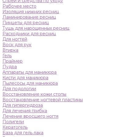
Спреи и средства по уходу
Рабочее место
Изоляция нижних ресниц
Ламинирование ресниц
Пинцеты для ресниц
Тушь для нарощенных ресниц
Расходники для ресниц
Для ногтей
Воск для рук
Втирка
Гель
Праймер
Пудра
Аппараты для маникюра
Кисти для маникюра
Пылесосы для маникюра
Для подологии
Восстановление кожи стопы
Восстановление ногтевой пластины
Для гипергидроза
Для лечения грибка
Лечение вросшего ногтя
Полигели
Кератогель
База для гель лака