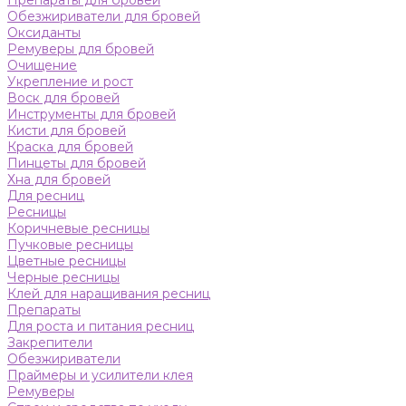
Препараты для бровей
Обезжириватели для бровей
Оксиданты
Ремуверы для бровей
Очищение
Укрепление и рост
Воск для бровей
Инструменты для бровей
Кисти для бровей
Краска для бровей
Пинцеты для бровей
Хна для бровей
Для ресниц
Ресницы
Коричневые ресницы
Пучковые ресницы
Цветные ресницы
Черные ресницы
Клей для наращивания ресниц
Препараты
Для роста и питания ресниц
Закрепители
Обезжириватели
Праймеры и усилители клея
Ремуверы