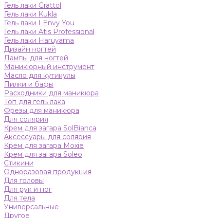
Гель лаки Grattol
Гель лаки Kukla
Гель лаки I Envy You
Гель лаки Atis Professional
Гель лаки Haruyama
Дизайн ногтей
Лампы для ногтей
Маникюрный инструмент
Масло для кутикулы
Пилки и бафы
Расходники для маникюра
Топ для гель лака
Фрезы для маникюра
Для солярия
Крем для загара SolBianca
Аксессуары для солярия
Крем для загара Moxie
Крем для загара Soleo
Стикини
Одноразовая продукция
Для головы
Для рук и ног
Для тела
Универсальные
Другое