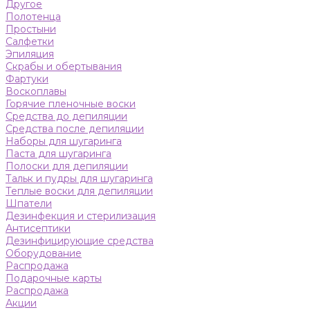
Другое
Полотенца
Простыни
Салфетки
Эпиляция
Скрабы и обертывания
Фартуки
Воскоплавы
Горячие пленочные воски
Средства до депиляции
Средства после депиляции
Наборы для шугаринга
Паста для шугаринга
Полоски для депиляции
Тальк и пудры для шугаринга
Теплые воски для депиляции
Шпатели
Дезинфекция и стерилизация
Антисептики
Дезинфицирующие средства
Оборудование
Распродажа
Подарочные карты
Распродажа
Акции