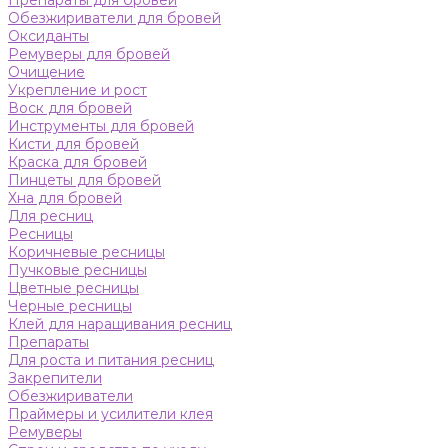
Препараты для бровей
Обезжириватели для бровей
Оксиданты
Ремуверы для бровей
Очищение
Укрепление и рост
Воск для бровей
Инструменты для бровей
Кисти для бровей
Краска для бровей
Пинцеты для бровей
Хна для бровей
Для ресниц
Ресницы
Коричневые ресницы
Пучковые ресницы
Цветные ресницы
Черные ресницы
Клей для наращивания ресниц
Препараты
Для роста и питания ресниц
Закрепители
Обезжириватели
Праймеры и усилители клея
Ремуверы