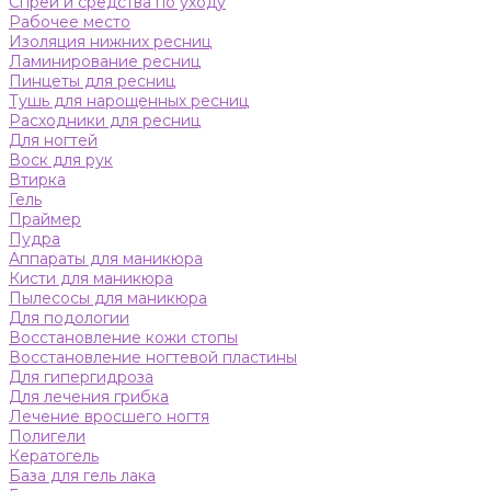
Спреи и средства по уходу
Рабочее место
Изоляция нижних ресниц
Ламинирование ресниц
Пинцеты для ресниц
Тушь для нарощенных ресниц
Расходники для ресниц
Для ногтей
Воск для рук
Втирка
Гель
Праймер
Пудра
Аппараты для маникюра
Кисти для маникюра
Пылесосы для маникюра
Для подологии
Восстановление кожи стопы
Восстановление ногтевой пластины
Для гипергидроза
Для лечения грибка
Лечение вросшего ногтя
Полигели
Кератогель
База для гель лака