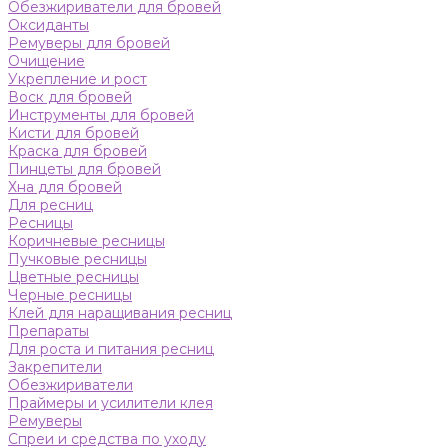
Обезжириватели для бровей
Оксиданты
Ремуверы для бровей
Очищение
Укрепление и рост
Воск для бровей
Инструменты для бровей
Кисти для бровей
Краска для бровей
Пинцеты для бровей
Хна для бровей
Для ресниц
Ресницы
Коричневые ресницы
Пучковые ресницы
Цветные ресницы
Черные ресницы
Клей для наращивания ресниц
Препараты
Для роста и питания ресниц
Закрепители
Обезжириватели
Праймеры и усилители клея
Ремуверы
Спреи и средства по уходу