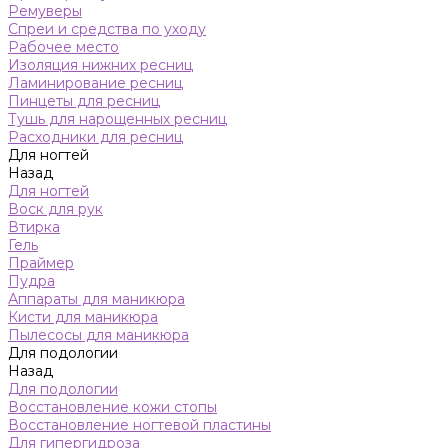
Ремуверы
Спреи и средства по уходу
Рабочее место
Изоляция нижних ресниц
Ламинирование ресниц
Пинцеты для ресниц
Тушь для нарощенных ресниц
Расходники для ресниц
Для ногтей
Назад
Для ногтей
Воск для рук
Втирка
Гель
Праймер
Пудра
Аппараты для маникюра
Кисти для маникюра
Пылесосы для маникюра
Для подологии
Назад
Для подологии
Восстановление кожи стопы
Восстановление ногтевой пластины
Для гипергидроза