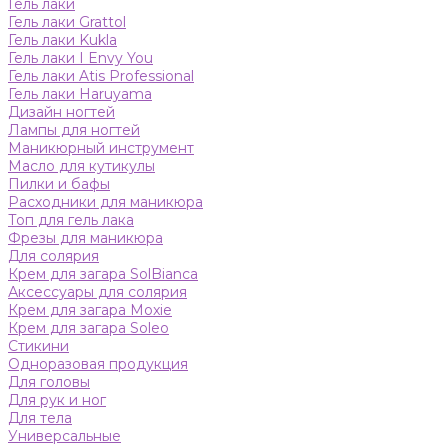
Гель лаки
Гель лаки Grattol
Гель лаки Kukla
Гель лаки I Envy You
Гель лаки Atis Professional
Гель лаки Haruyama
Дизайн ногтей
Лампы для ногтей
Маникюрный инструмент
Масло для кутикулы
Пилки и бафы
Расходники для маникюра
Топ для гель лака
Фрезы для маникюра
Для солярия
Крем для загара SolBianca
Аксессуары для солярия
Крем для загара Moxie
Крем для загара Soleo
Стикини
Одноразовая продукция
Для головы
Для рук и ног
Для тела
Универсальные