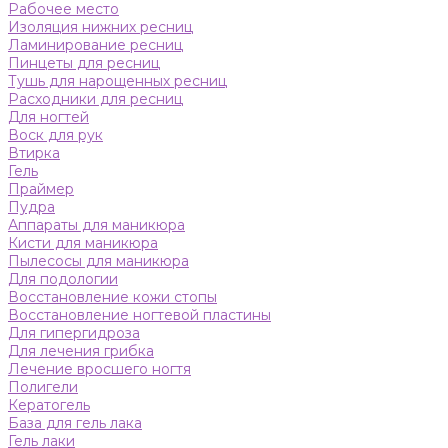
Рабочее место
Изоляция нижних ресниц
Ламинирование ресниц
Пинцеты для ресниц
Тушь для нарощенных ресниц
Расходники для ресниц
Для ногтей
Воск для рук
Втирка
Гель
Праймер
Пудра
Аппараты для маникюра
Кисти для маникюра
Пылесосы для маникюра
Для подологии
Восстановление кожи стопы
Восстановление ногтевой пластины
Для гипергидроза
Для лечения грибка
Лечение вросшего ногтя
Полигели
Кератогель
База для гель лака
Гель лаки