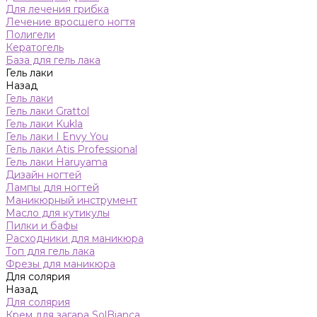
Для лечения грибка
Лечение вросшего ногтя
Полигели
Кератогель
База для гель лака
Гель лаки
Назад
Гель лаки
Гель лаки Grattol
Гель лаки Kukla
Гель лаки I Envy You
Гель лаки Atis Professional
Гель лаки Haruyama
Дизайн ногтей
Лампы для ногтей
Маникюрный инструмент
Масло для кутикулы
Пилки и бафы
Расходники для маникюра
Топ для гель лака
Фрезы для маникюра
Для солярия
Назад
Для солярия
Крем для загара SolBianca