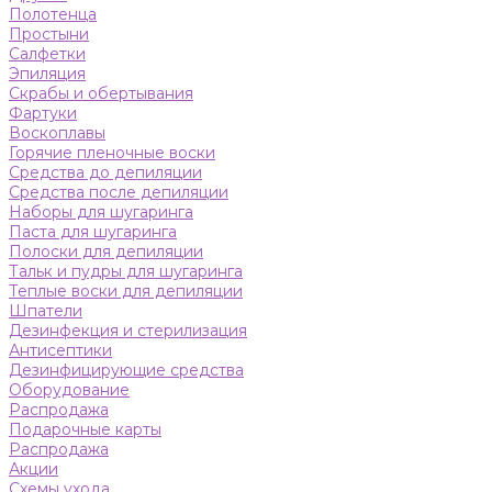
Полотенца
Простыни
Салфетки
Эпиляция
Скрабы и обертывания
Фартуки
Воскоплавы
Горячие пленочные воски
Средства до депиляции
Средства после депиляции
Наборы для шугаринга
Паста для шугаринга
Полоски для депиляции
Тальк и пудры для шугаринга
Теплые воски для депиляции
Шпатели
Дезинфекция и стерилизация
Антисептики
Дезинфицирующие средства
Оборудование
Распродажа
Подарочные карты
Распродажа
Акции
Схемы ухода