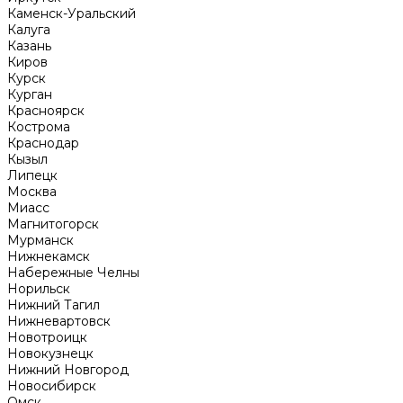
Каменск-Уральский
Калуга
Казань
Киров
Курск
Курган
Красноярск
Кострома
Краснодар
Кызыл
Липецк
Москва
Миасс
Магнитогорск
Мурманск
Нижнекамск
Набережные Челны
Норильск
Нижний Тагил
Нижневартовск
Новотроицк
Новокузнецк
Нижний Новгород
Новосибирск
Омск