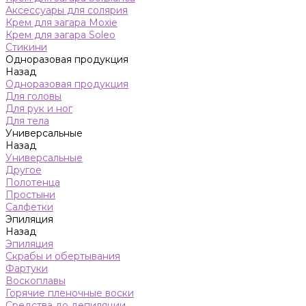
Аксессуары для солярия
Крем для загара Moxie
Крем для загара Soleo
Стикини
Одноразовая продукция
Назад
Одноразовая продукция
Для головы
Для рук и ног
Для тела
Универсальные
Назад
Универсальные
Другое
Полотенца
Простыни
Салфетки
Эпиляция
Назад
Эпиляция
Скрабы и обертывания
Фартуки
Воскоплавы
Горячие пленочные воски
Средства до депиляции