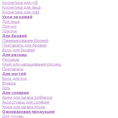
Косметика для губ
Косметика для лица
Косметика для глаз
Уход за кожей
Для лица
Для ног
Для рук
Для бровей
Ламинирование бровей
Препараты для бровей
Воск для бровей
Для ресниц
Ресницы
Клей для наращивания ресниц
Препараты
Для ногтей
Воск для рук
Втирка
Гель
Для солярия
Крем для загара SolBianca
Аксессуары для солярия
Крем для загара Moxie
Одноразовая продукция
Для головы