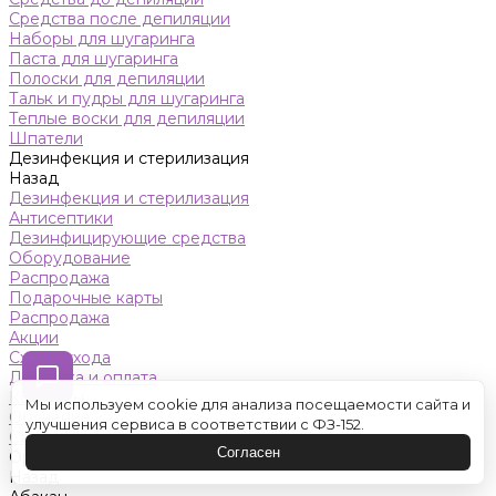
Средства после депиляции
Наборы для шугаринга
Паста для шугаринга
Полоски для депиляции
Тальк и пудры для шугаринга
Теплые воски для депиляции
Шпатели
Дезинфекция и стерилизация
Назад
Дезинфекция и стерилизация
Антисептики
Дезинфицирующие средства
Оборудование
Распродажа
Подарочные карты
Распродажа
Акции
Схемы ухода
Доставка и оплата
Контакты
Мы используем cookie для анализа посещаемости сайта и
Обучение
улучшения сервиса в соответствии с ФЗ-152.
Салон красоты
Согласен
Оренбург
Назад