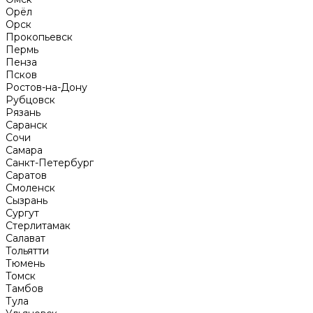
Орёл
Орск
Прокопьевск
Пермь
Пенза
Псков
Ростов-на-Дону
Рубцовск
Рязань
Саранск
Сочи
Самара
Санкт-Петербург
Саратов
Смоленск
Сызрань
Сургут
Стерлитамак
Салават
Тольятти
Тюмень
Томск
Тамбов
Тула