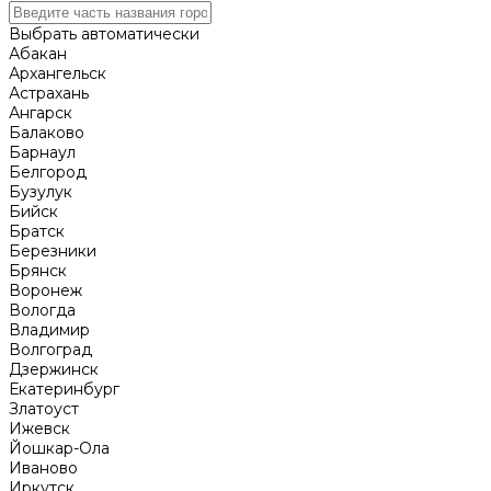
Выбрать автоматически
Абакан
Архангельск
Астрахань
Ангарск
Балаково
Барнаул
Белгород
Бузулук
Бийск
Братск
Березники
Брянск
Воронеж
Вологда
Владимир
Волгоград
Дзержинск
Екатеринбург
Златоуст
Ижевск
Йошкар-Ола
Иваново
Иркутск