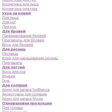
Косметика для лица
Косметика для глаз
Уход за кожей
Для лица
Для ног
Для рук
Для бровей
Ламинирование бровей
Препараты для бровей
Воск для бровей
Для ресниц
Ресницы
Клей для наращивания ресниц
Препараты
Для ногтей
Воск для рук
Втирка
Гель
Для солярия
Крем для загара SolBianca
Аксессуары для солярия
Крем для загара Moxie
Одноразовая продукция
Для головы