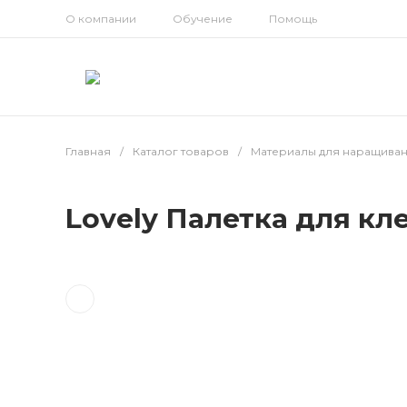
О компании
Обучение
Помощь
Главная
/
Каталог товаров
/
Материалы для наращива
Lovely Палетка для кл