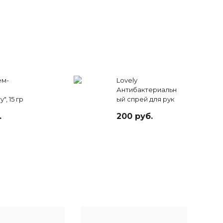
ем-
Lovely
Антибактериальн
", 15 гр
ый спрей для рук
"Зеленый чай",
.
200 руб.
100мл