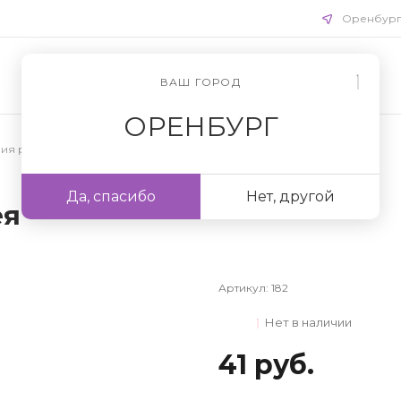
Оренбур
ВАШ ГОРОД
ОРЕНБУРГ
ния ресниц
/
Рабочее место для лэшмейкеров
Да, спасибо
Нет, другой
ея
Артикул:
182
Нет в наличии
41 руб.