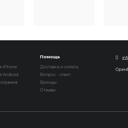
Помощь
in
я iPhone
Доставка и оплата
Орен
 Android
Вопрос - ответ
рограмма
Бренды
Отзывы