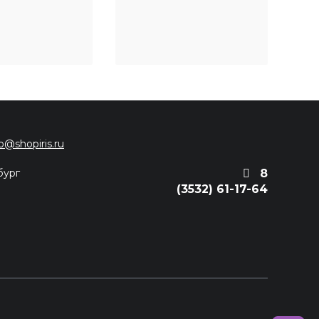
fo@shopiris.ru
бург
8
(3532) 61-17-64