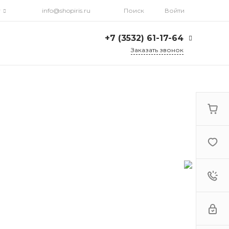
г
info@shopiris.ru
Поиск
Войти
+7 (3532) 61-17-64
Заказать звонок
+7 (3532) 61-17-64
г. Оренбург, ул.
Кирова, д. 13, Гостиный
двор, 2 этаж
Ежедневно: с 10:00 до
21:00
info@shopiris.ru
+7 (3532) 61-17-61
Обучение в студии
красоты Iris
Ежедневно 10:00 - 21:00
info@iris56.ru
+7 (922) 841-83-98
info@shopiris.ru