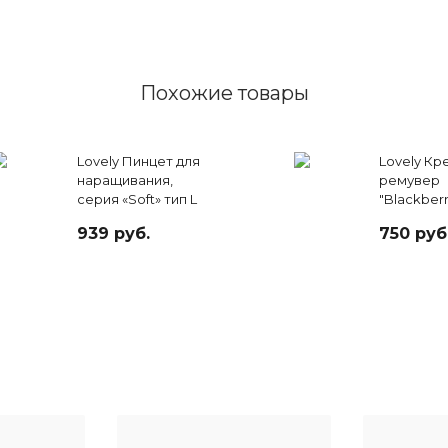
Похожие товары
Lovely Пинцет для
Lovely Кр
наращивания,
ремувер
серия «Soft» тип L
"Blackberry
(7 мм)
939 руб.
750 руб