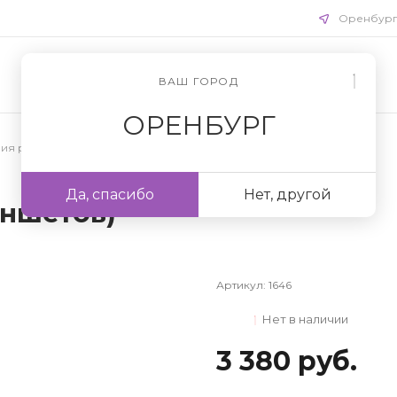
Оренбур
ВАШ ГОРОД
ОРЕНБУРГ
ния ресниц
/
Рабочее место для лэшмейкеров
Да, спасибо
Нет, другой
аншетов)
Артикул:
1646
Нет в наличии
3 380 руб.