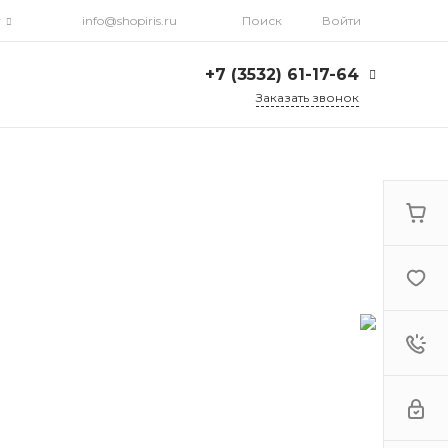
г
info@shopiris.ru
Поиск
Войти
+7 (3532) 61-17-64
Заказать звонок
+7 (3532) 61-17-64
г. Оренбург, ул.
Кирова, д. 13, Гостиный
двор, 2 этаж
Ежедневно: с 10:00 до
21:00
info@shopiris.ru
+7 (3532) 61-17-61
Обучение в студии
красоты Iris
Ежедневно 10:00 - 21:00
info@iris56.ru
+7 (922) 841-83-98
info@shopiris.ru