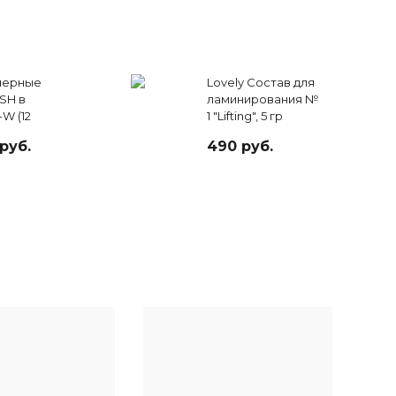
черные
Lovely Состав для
SH в
ламинирования №
-W (12
1 "Lifting", 5 гр
руб.
490 руб.