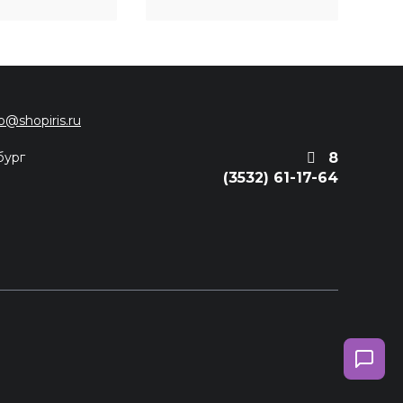
fo@shopiris.ru
бург
8
(3532) 61-17-64