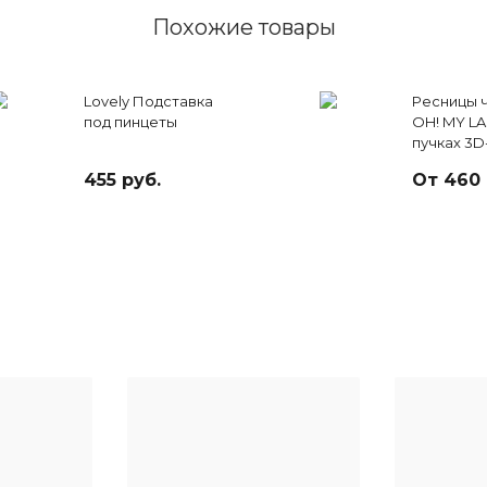
Похожие товары
Lovely Подставка
Ресницы 
под пинцеты
OH! MY LA
пучках 3D
линий)
455 руб.
От 460 