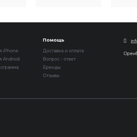
Помощь
in
я iPhone
Доставка и оплата
Орен
 Android
Вопрос - ответ
рограмма
Бренды
Отзывы