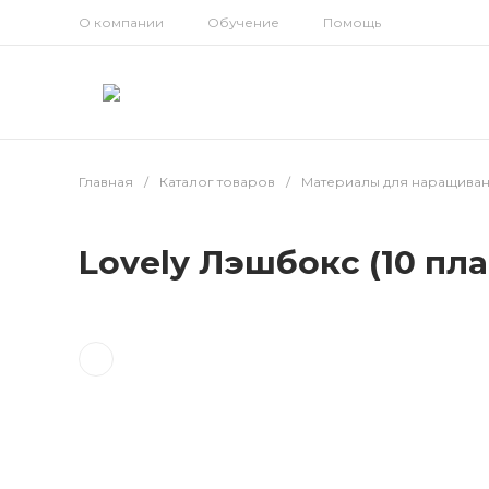
О компании
Обучение
Помощь
Главная
/
Каталог товаров
/
Материалы для наращива
Lovely Лэшбокс (10 пл