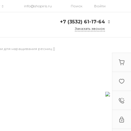
г
info@shopiris.ru
Поиск
Войти
+7 (3532) 61-17-64
Заказать звонок
+7 (3532) 61-17-64
г. Оренбург, ул.
ли для наращивания ресниц
Кирова, д. 13, Гостиный
двор, 2 этаж
Ежедневно: с 10:00 до
21:00
info@shopiris.ru
+7 (3532) 61-17-61
Обучение в студии
красоты Iris
Ежедневно 10:00 - 21:00
info@iris56.ru
+7 (922) 841-83-98
info@shopiris.ru