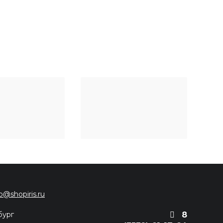
fo@shopiris.ru
бург
8