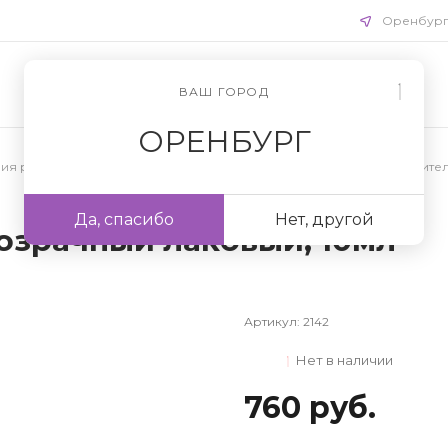
Оренбур
ВАШ ГОРОД
ОРЕНБУРГ
ния ресниц
/
Препараты для наращивания ресниц
/
Закрепите
Да, спасибо
Нет, другой
розрачный лаковый, 10мл
Артикул:
2142
Нет в наличии
760 руб.