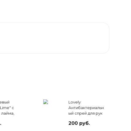
левый
Lovely
Lime" с
Антибактериальн
 лайма,
ый спрей для рук
"Зеленый чай",
.
200 руб.
100мл