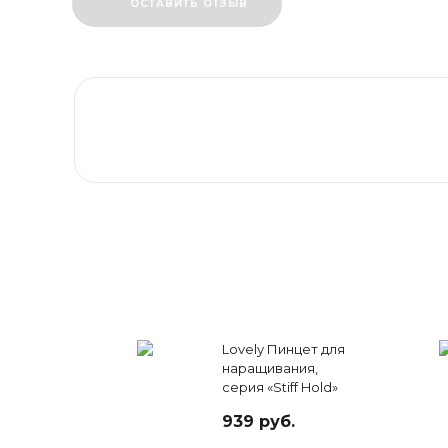
ОСТАВИТЬ ОТЗЫВ
Lovely Пинцет для
наращивания,
серия «Stiff Hold»
тип Г (7 мм)
939 руб.