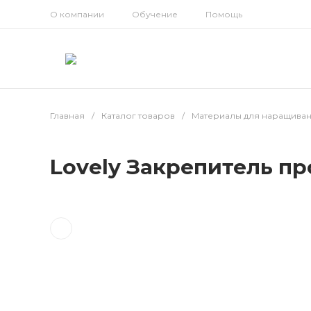
О компании
Обучение
Помощь
Главная
/
Каталог товаров
/
Материалы для наращива
Lovely Закрепитель п