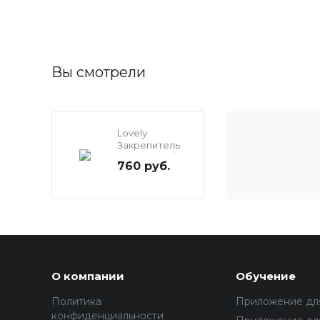
Вы смотрели
Lovely
Закрепитель
прозрачный
760 руб.
лаковый, 10мл
О компании
Обучение
Политика
Приложение дл
конфиденциальности