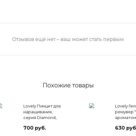
Отзывов ещё нет – ваш может стать первым
Похожие товары
Lovely Пинцет для
Lovely Ге
наращивания,
ремувер "
серия Diamond,
ароматом
тип Прямой
15 гр
700 руб.
630 руб