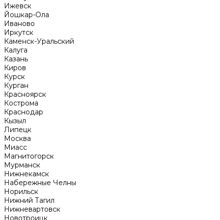
Ижевск
Йошкар-Ола
Иваново
Иркутск
Каменск-Уральский
Калуга
Казань
Киров
Курск
Курган
Красноярск
Кострома
Краснодар
Кызыл
Липецк
Москва
Миасс
Магнитогорск
Мурманск
Нижнекамск
Набережные Челны
Норильск
Нижний Тагил
Нижневартовск
Новотроицк