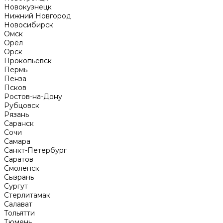
Новокузнецк
Нижний Новгород
Новосибирск
Омск
Орёл
Орск
Прокопьевск
Пермь
Пенза
Псков
Ростов-на-Дону
Рубцовск
Рязань
Саранск
Сочи
Самара
Санкт-Петербург
Саратов
Смоленск
Сызрань
Сургут
Стерлитамак
Салават
Тольятти
Тюмень