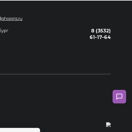
@shopiris.ru
бург
8 (3532)
61-17-64