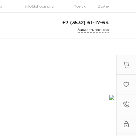
рг
info@shopiris.ru
Поиск
Войти
+7 (3532) 61-17-64
Заказать звонок
+7 (3532) 61-17-64
г. Оренбург, ул.
Кирова, д. 13, Гостиный
двор, 2 этаж
Ежедневно: с 10:00 до
21:00
info@shopiris.ru
+7 (3532) 61-17-61
Обучение в студии
красоты Iris
Ежедневно 10:00 - 21:00
info@iris56.ru
+7 (922) 841-83-98
info@shopiris.ru