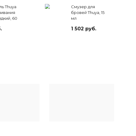
ль Thuya
Смузер для
шивания
бровей Thuya, 15
дкий, 60
мл
.
1 502 руб.