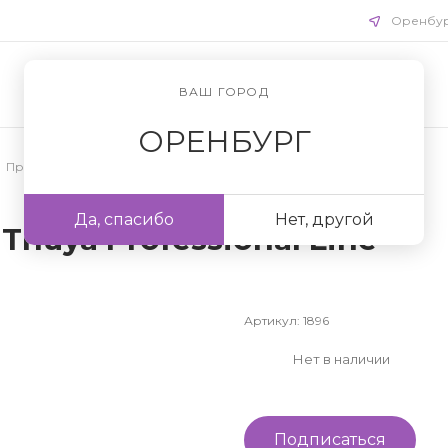
Оренбу
ВАШ ГОРОД
ОРЕНБУРГ
Препараты для бровей
/
Оксиданты для бровей
Да, спасибо
Нет, другой
huya Professional Line
Артикул:
1896
Нет в наличии
Подписаться