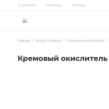
О компании
Обучение
Помощь
Главная
/
Каталог товаров
/
Материалы для бровей
/
Кремовый окислитель T