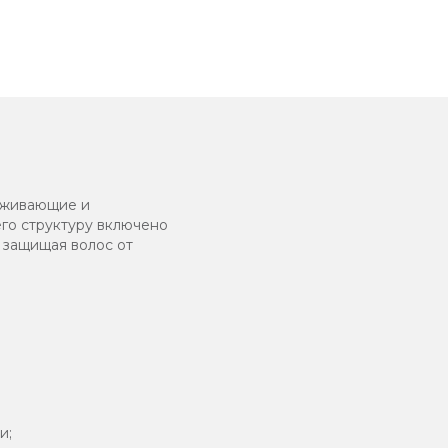
хаживающие и
го структуру включено
 защищая волос от
и;