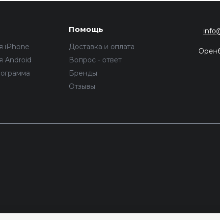
Помощь
info
я iPhone
Доставка и оплата
Орен
 Android
Вопрос - ответ
рограмма
Бренды
Отзывы