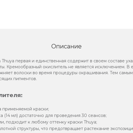
Описание
 Thuya первая и единственная содержит в своем составе у
ы. Кремообразный окислитель не является исключением. В е
ажняет волоски во время процедуры окрашивания. Тем самым
сящих пигментов.
лителя:
а применяемой краски;
 (14 мл) достаточно для проведения 30 сеансов;
и, подходит к любому оттенку краски Thuya;
плотной структуры, что предотвращает растекание экспозици