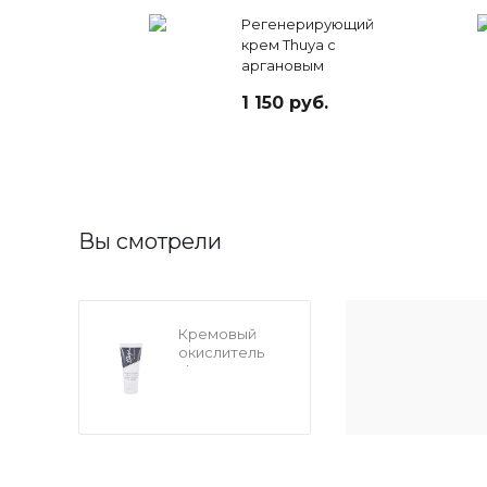
Регенерирующий
крем Thuya с
аргановым
маслом 15 мл
1 150 руб.
Вы смотрели
Кремовый
окислитель
Thuya
Professional
Line