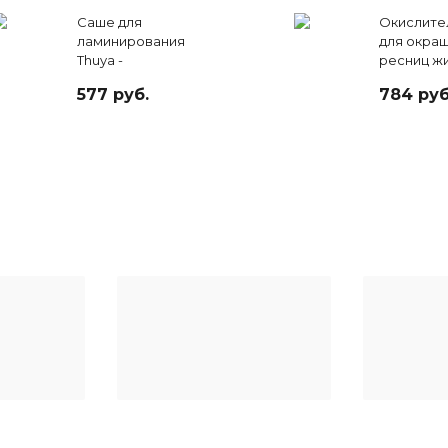
Саше для
Окислите
ламинирования
для окра
Thuya -
ресниц жи
Neutralizante
мл
577 руб.
784 руб