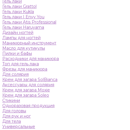
Гель лаки
Гель лаки Grattol
Гель лаки Kukla
Гель лаки I Envy You
Гель лаки Atis Professional
Гель лаки Haruyama
Дизайн ногтей
Лампы для ногтей
Маникюрный инструмент
Масло для кутикулы
Пилки и бафы
Расходники для маникюра
Топ для гель лака
Фрезы для маникюра
Для солярия
Крем для загара SolBianca
Аксессуары для солярия
Крем для загара Moxie
Крем для загара Soleo
Стикини
Одноразовая продукция
Для головы
Для рук и ног
Для тела
Универсальные