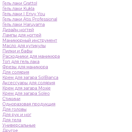
Гель лаки Grattol
Гель лаки Kukla
Гель лаки I Envy You
Гель лаки Atis Professional
Гель лаки Haruyama
Дизайн ногтей
Лампы для ногтей
Маникюрный инструмент
Масло для кутикулы
Пилки и бафы
Расходники для маникюра
Топ для гель лака
Фрезы для маникюра
Для солярия
Крем для загара SolBianca
Аксессуары для солярия
Крем для загара Moxie
Крем для загара Soleo
Стикини
Одноразовая продукция
Для головы
Для рук и ног
Для тела
Универсальные
Другое