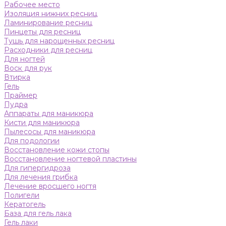
Рабочее место
Изоляция нижних ресниц
Ламинирование ресниц
Пинцеты для ресниц
Тушь для нарощенных ресниц
Расходники для ресниц
Для ногтей
Воск для рук
Втирка
Гель
Праймер
Пудра
Аппараты для маникюра
Кисти для маникюра
Пылесосы для маникюра
Для подологии
Восстановление кожи стопы
Восстановление ногтевой пластины
Для гипергидроза
Для лечения грибка
Лечение вросшего ногтя
Полигели
Кератогель
База для гель лака
Гель лаки