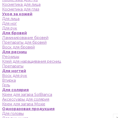
Косметика для лица
Косметика для глаз
Уход за кожей
Для лица
Для ног
Для рук
Для бровей
Ламинирование бровей
Препараты для бровей
Воск для бровей
Для ресниц
Ресницы
Клей для наращивания ресниц
Препараты
Для ногтей
Воск для рук
Втирка
Гель
Для солярия
Крем для загара SolBianca
Аксессуары для солярия
Крем для загара Moxie
Одноразовая продукция
Для головы