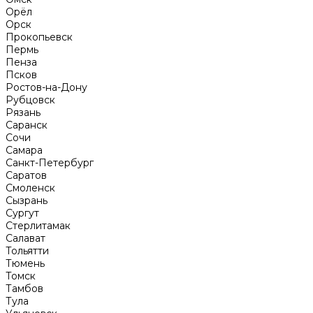
Орёл
Орск
Прокопьевск
Пермь
Пенза
Псков
Ростов-на-Дону
Рубцовск
Рязань
Саранск
Сочи
Самара
Санкт-Петербург
Саратов
Смоленск
Сызрань
Сургут
Стерлитамак
Салават
Тольятти
Тюмень
Томск
Тамбов
Тула