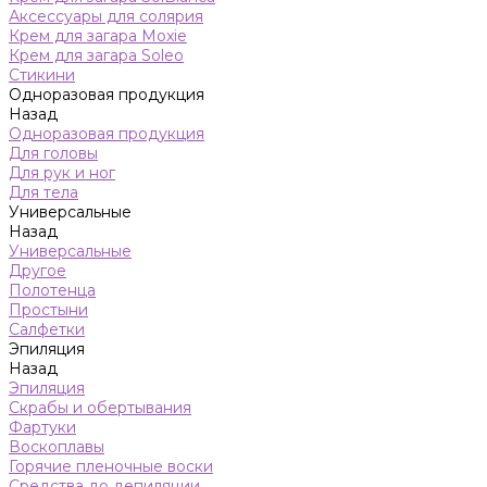
Аксессуары для солярия
Крем для загара Moxie
Крем для загара Soleo
Стикини
Одноразовая продукция
Назад
Одноразовая продукция
Для головы
Для рук и ног
Для тела
Универсальные
Назад
Универсальные
Другое
Полотенца
Простыни
Салфетки
Эпиляция
Назад
Эпиляция
Скрабы и обертывания
Фартуки
Воскоплавы
Горячие пленочные воски
Средства до депиляции