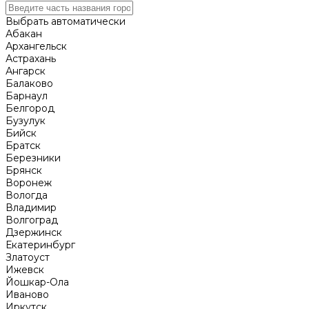
Выбрать автоматически
Абакан
Архангельск
Астрахань
Ангарск
Балаково
Барнаул
Белгород
Бузулук
Бийск
Братск
Березники
Брянск
Воронеж
Вологда
Владимир
Волгоград
Дзержинск
Екатеринбург
Златоуст
Ижевск
Йошкар-Ола
Иваново
Иркутск