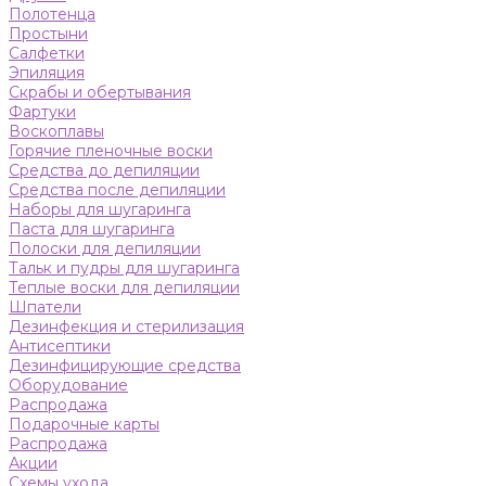
Полотенца
Простыни
Салфетки
Эпиляция
Скрабы и обертывания
Фартуки
Воскоплавы
Горячие пленочные воски
Средства до депиляции
Средства после депиляции
Наборы для шугаринга
Паста для шугаринга
Полоски для депиляции
Тальк и пудры для шугаринга
Теплые воски для депиляции
Шпатели
Дезинфекция и стерилизация
Антисептики
Дезинфицирующие средства
Оборудование
Распродажа
Подарочные карты
Распродажа
Акции
Схемы ухода