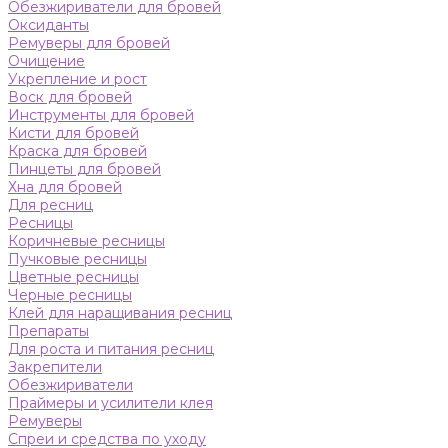
Обезжириватели для бровей
Оксиданты
Ремуверы для бровей
Очищение
Укрепление и рост
Воск для бровей
Инструменты для бровей
Кисти для бровей
Краска для бровей
Пинцеты для бровей
Хна для бровей
Для ресниц
Ресницы
Коричневые ресницы
Пучковые ресницы
Цветные ресницы
Черные ресницы
Клей для наращивания ресниц
Препараты
Для роста и питания ресниц
Закрепители
Обезжириватели
Праймеры и усилители клея
Ремуверы
Спреи и средства по уходу