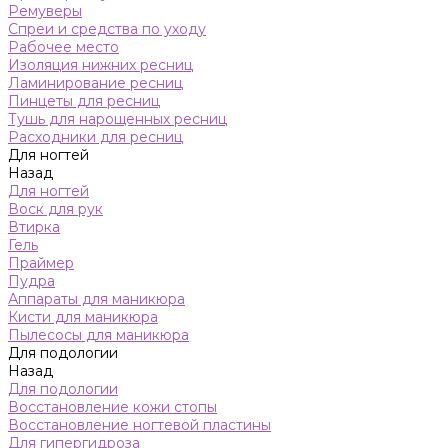
Ремуверы
Спреи и средства по уходу
Рабочее место
Изоляция нижних ресниц
Ламинирование ресниц
Пинцеты для ресниц
Тушь для нарощенных ресниц
Расходники для ресниц
Для ногтей
Назад
Для ногтей
Воск для рук
Втирка
Гель
Праймер
Пудра
Аппараты для маникюра
Кисти для маникюра
Пылесосы для маникюра
Для подологии
Назад
Для подологии
Восстановление кожи стопы
Восстановление ногтевой пластины
Для гипергидроза