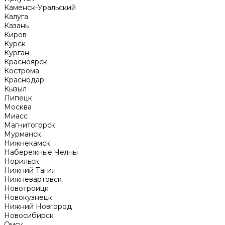
Каменск-Уральский
Калуга
Казань
Киров
Курск
Курган
Красноярск
Кострома
Краснодар
Кызыл
Липецк
Москва
Миасс
Магнитогорск
Мурманск
Нижнекамск
Набережные Челны
Норильск
Нижний Тагил
Нижневартовск
Новотроицк
Новокузнецк
Нижний Новгород
Новосибирск
Омск