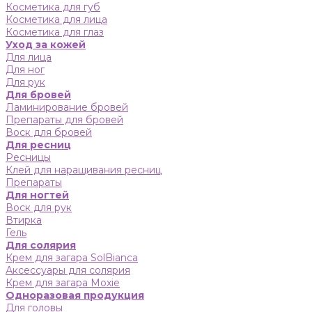
Косметика для губ
Косметика для лица
Косметика для глаз
Уход за кожей
Для лица
Для ног
Для рук
Для бровей
Ламинирование бровей
Препараты для бровей
Воск для бровей
Для ресниц
Ресницы
Клей для наращивания ресниц
Препараты
Для ногтей
Воск для рук
Втирка
Гель
Для солярия
Крем для загара SolBianca
Аксессуары для солярия
Крем для загара Moxie
Одноразовая продукция
Для головы