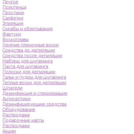
Другое
Полотенца
Простыни
Салфетки
Эпиляция
Скрабы и обертывания
Фартуки
Воскоплавы
Горячие пленочные воски
Средства до депиляции
Средства после депиляции
Наборы для шугаринга
Паста для шугаринга
Полоски для депиляции
Тальк и пудры для шугаринга
Теплые воски для депиляции
Шпатели
Дезинфекция и стерилизация
Антисептики
Дезинфицирующие средства
Оборудование
Распродажа
Подарочные карты
Распродажа
Акции