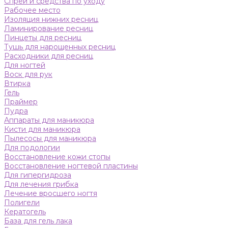
Спреи и средства по уходу
Рабочее место
Изоляция нижних ресниц
Ламинирование ресниц
Пинцеты для ресниц
Тушь для нарощенных ресниц
Расходники для ресниц
Для ногтей
Воск для рук
Втирка
Гель
Праймер
Пудра
Аппараты для маникюра
Кисти для маникюра
Пылесосы для маникюра
Для подологии
Восстановление кожи стопы
Восстановление ногтевой пластины
Для гипергидроза
Для лечения грибка
Лечение вросшего ногтя
Полигели
Кератогель
База для гель лака