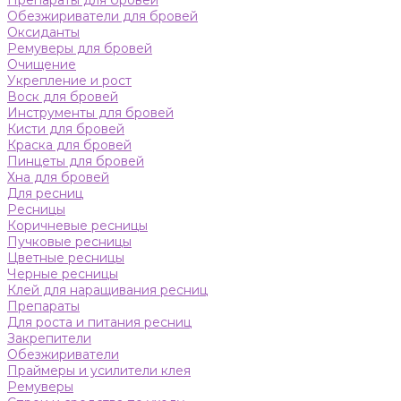
Препараты для бровей
Обезжириватели для бровей
Оксиданты
Ремуверы для бровей
Очищение
Укрепление и рост
Воск для бровей
Инструменты для бровей
Кисти для бровей
Краска для бровей
Пинцеты для бровей
Хна для бровей
Для ресниц
Ресницы
Коричневые ресницы
Пучковые ресницы
Цветные ресницы
Черные ресницы
Клей для наращивания ресниц
Препараты
Для роста и питания ресниц
Закрепители
Обезжириватели
Праймеры и усилители клея
Ремуверы