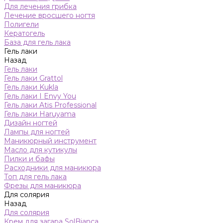
Для лечения грибка
Лечение вросшего ногтя
Полигели
Кератогель
База для гель лака
Гель лаки
Назад
Гель лаки
Гель лаки Grattol
Гель лаки Kukla
Гель лаки I Envy You
Гель лаки Atis Professional
Гель лаки Haruyama
Дизайн ногтей
Лампы для ногтей
Маникюрный инструмент
Масло для кутикулы
Пилки и бафы
Расходники для маникюра
Топ для гель лака
Фрезы для маникюра
Для солярия
Назад
Для солярия
Крем для загара SolBianca