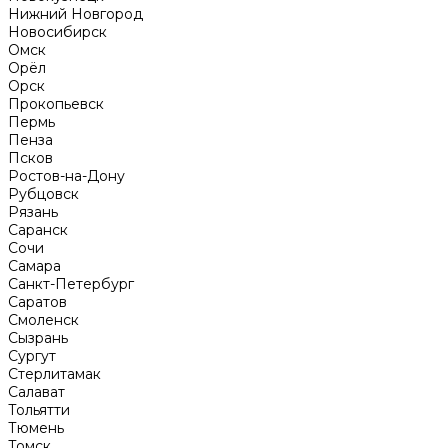
Нижний Новгород
Новосибирск
Омск
Орёл
Орск
Прокопьевск
Пермь
Пенза
Псков
Ростов-на-Дону
Рубцовск
Рязань
Саранск
Сочи
Самара
Санкт-Петербург
Саратов
Смоленск
Сызрань
Сургут
Стерлитамак
Салават
Тольятти
Тюмень
Томск