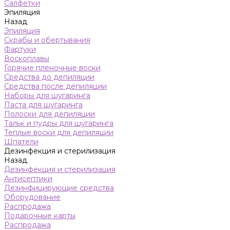
Салфетки
Эпиляция
Назад
Эпиляция
Скрабы и обертывания
Фартуки
Воскоплавы
Горячие пленочные воски
Средства до депиляции
Средства после депиляции
Наборы для шугаринга
Паста для шугаринга
Полоски для депиляции
Тальк и пудры для шугаринга
Теплые воски для депиляции
Шпатели
Дезинфекция и стерилизация
Назад
Дезинфекция и стерилизация
Антисептики
Дезинфицирующие средства
Оборудование
Распродажа
Подарочные карты
Распродажа