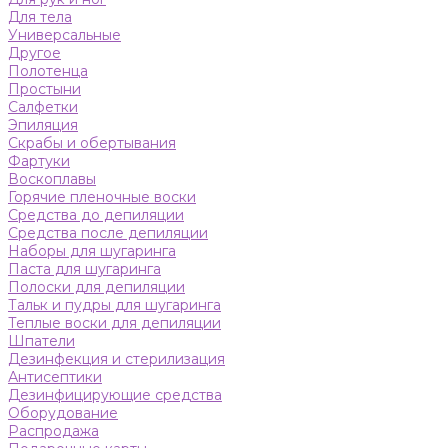
Для тела
Универсальные
Другое
Полотенца
Простыни
Салфетки
Эпиляция
Скрабы и обертывания
Фартуки
Воскоплавы
Горячие пленочные воски
Средства до депиляции
Средства после депиляции
Наборы для шугаринга
Паста для шугаринга
Полоски для депиляции
Тальк и пудры для шугаринга
Теплые воски для депиляции
Шпатели
Дезинфекция и стерилизация
Антисептики
Дезинфицирующие средства
Оборудование
Распродажа