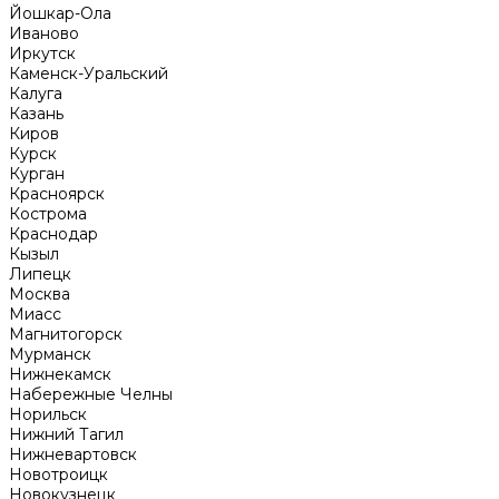
Йошкар-Ола
Иваново
Иркутск
Каменск-Уральский
Калуга
Казань
Киров
Курск
Курган
Красноярск
Кострома
Краснодар
Кызыл
Липецк
Москва
Миасс
Магнитогорск
Мурманск
Нижнекамск
Набережные Челны
Норильск
Нижний Тагил
Нижневартовск
Новотроицк
Новокузнецк