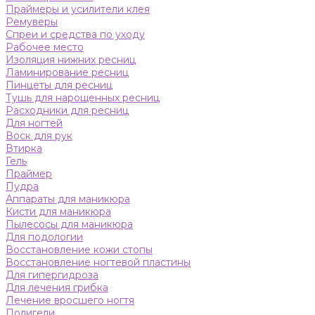
Праймеры и усилители клея
Ремуверы
Спреи и средства по уходу
Рабочее место
Изоляция нижних ресниц
Ламинирование ресниц
Пинцеты для ресниц
Тушь для нарощенных ресниц
Расходники для ресниц
Для ногтей
Воск для рук
Втирка
Гель
Праймер
Пудра
Аппараты для маникюра
Кисти для маникюра
Пылесосы для маникюра
Для подологии
Восстановление кожи стопы
Восстановление ногтевой пластины
Для гипергидроза
Для лечения грибка
Лечение вросшего ногтя
Полигели