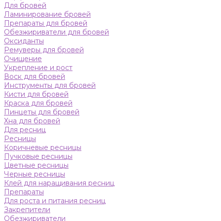
Для бровей
Ламинирование бровей
Препараты для бровей
Обезжириватели для бровей
Оксиданты
Ремуверы для бровей
Очищение
Укрепление и рост
Воск для бровей
Инструменты для бровей
Кисти для бровей
Краска для бровей
Пинцеты для бровей
Хна для бровей
Для ресниц
Ресницы
Коричневые ресницы
Пучковые ресницы
Цветные ресницы
Черные ресницы
Клей для наращивания ресниц
Препараты
Для роста и питания ресниц
Закрепители
Обезжириватели