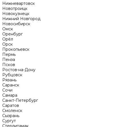
Нижневартовск
Новотроицк
Новокузнецк
Нижний Новгород
Новосибирск
Омск
Оренбург
Орёл
Орск
Прокопьевск
Пермь
Пенза
Псков
Ростов-на-Дону
Рубцовск
Рязань
Саранск
Сочи
Самара
Санкт-Петербург
Саратов
Смоленск
Сызрань
Сургут
Стерлитамак