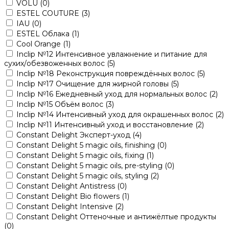
VOLU
(0)
ESTEL COUTURE
(3)
IAU
(0)
ESTEL Облака
(1)
Cool Orange
(1)
Inclip №12 Интенсивное увлажнение и питание для
сухих/обезвоженных волос
(5)
Inclip №18 Реконструкция повреждённых волос
(5)
Inclip №17 Очищение для жирной головы
(5)
Inclip №16 Ежедневный уход для нормальных волос
(2)
Inclip №15 Объём волос
(3)
Inclip №14 Интенсивный уход для окрашенных волос
(2)
Inclip №11 Интенсивный уход и восстановление
(2)
Constant Delight Эксперт-уход
(4)
Constant Delight 5 magic oils, finishing
(0)
Constant Delight 5 magic oils, fixing
(1)
Constant Delight 5 magic oils, pre-styling
(0)
Constant Delight 5 magic oils, styling
(2)
Constant Delight Antistress
(0)
Constant Delight Bio flowers
(1)
Constant Delight Intensive
(2)
Constant Delight Оттеночные и антижёлтые продукты
(0)