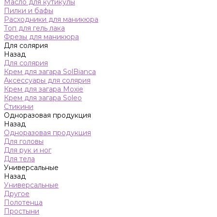
Масло для кутикулы
Пилки и бафы
Расходники для маникюра
Топ для гель лака
Фрезы для маникюра
Для солярия
Назад
Для солярия
Крем для загара SolBianca
Аксессуары для солярия
Крем для загара Moxie
Крем для загара Soleo
Стикини
Одноразовая продукция
Назад
Одноразовая продукция
Для головы
Для рук и ног
Для тела
Универсальные
Назад
Универсальные
Другое
Полотенца
Простыни