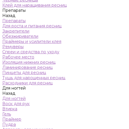
Черные ресницы
Клей для наращивания ресниц
Препараты
Назад
Препараты
Для роста и питания ресниц
Закрепители
Обезжириватели
Праймеры и усилители клея
Ремуверы
Спреи и средства по уходу
Рабочее место
Изоляция нижних ресниц
Ламинирование ресниц
Пинцеты для ресниц
Тушь для нарощенных ресниц
Расходники для ресниц
Для ногтей
Назад
Для ногтей
Воск для рук
Втирка
Гель
Праймер
Пудра