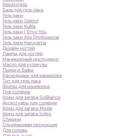
Кератогель
База для гель лака
Гель лаки
Гель лаки Grattol
Гель лаки Kukla
Гель лаки I Envy You
Гель лаки Atis Professional
Гель лаки Haruyama
Дизайн ногтей
Лампы для ногтей
Маникюрный инструмент
Масло для кутикулы
Пилки и бафы
Расходники для маникюра
Топ для гель лака
Фрезы для маникюра
Для солярия
Крем для загара SolBianca
Аксессуары для солярия
Крем для загара Moxie
Крем для загара Soleo
Стикини
Одноразовая продукция
Для головы
Для рук и ног