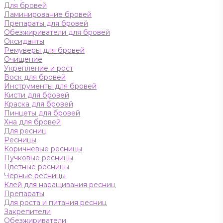
Для бровей
Ламинирование бровей
Препараты для бровей
Обезжириватели для бровей
Оксиданты
Ремуверы для бровей
Очищение
Укрепление и рост
Воск для бровей
Инструменты для бровей
Кисти для бровей
Краска для бровей
Пинцеты для бровей
Хна для бровей
Для ресниц
Ресницы
Коричневые ресницы
Пучковые ресницы
Цветные ресницы
Черные ресницы
Клей для наращивания ресниц
Препараты
Для роста и питания ресниц
Закрепители
Обезжириватели