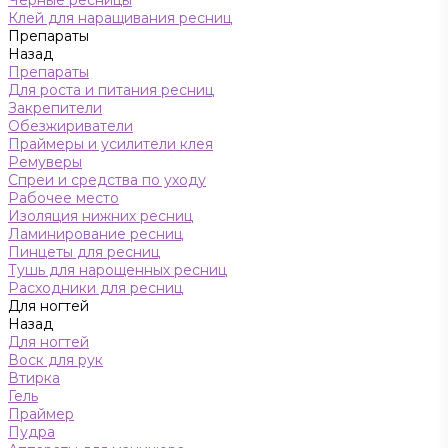
Черные ресницы
Клей для наращивания ресниц
Препараты
Назад
Препараты
Для роста и питания ресниц
Закрепители
Обезжириватели
Праймеры и усилители клея
Ремуверы
Спреи и средства по уходу
Рабочее место
Изоляция нижних ресниц
Ламинирование ресниц
Пинцеты для ресниц
Тушь для нарощенных ресниц
Расходники для ресниц
Для ногтей
Назад
Для ногтей
Воск для рук
Втирка
Гель
Праймер
Пудра