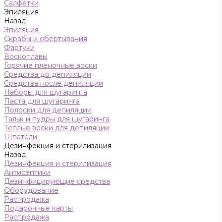
Салфетки
Эпиляция
Назад
Эпиляция
Скрабы и обертывания
Фартуки
Воскоплавы
Горячие пленочные воски
Средства до депиляции
Средства после депиляции
Наборы для шугаринга
Паста для шугаринга
Полоски для депиляции
Тальк и пудры для шугаринга
Теплые воски для депиляции
Шпатели
Дезинфекция и стерилизация
Назад
Дезинфекция и стерилизация
Антисептики
Дезинфицирующие средства
Оборудование
Распродажа
Подарочные карты
Распродажа