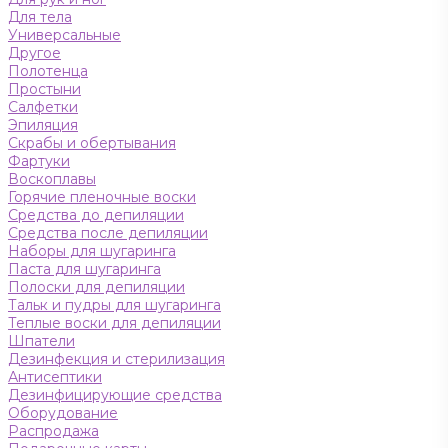
Для тела
Универсальные
Другое
Полотенца
Простыни
Салфетки
Эпиляция
Скрабы и обертывания
Фартуки
Воскоплавы
Горячие пленочные воски
Средства до депиляции
Средства после депиляции
Наборы для шугаринга
Паста для шугаринга
Полоски для депиляции
Тальк и пудры для шугаринга
Теплые воски для депиляции
Шпатели
Дезинфекция и стерилизация
Антисептики
Дезинфицирующие средства
Оборудование
Распродажа