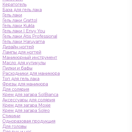
Кератогель
База для гель лака
Гель лаки
Гель лаки Grattol
Гель лаки Kukla
Гель лаки I Envy You
Гель лаки Atis Professional
Гель лаки Haruyama
Дизайн ногтей
Лампы для ногтей
Маникюрный инструмент
Масло для кутикулы
Пилки и бафы
Расходники для маникюра
Топ для гель лака
Фрезы для маникюра
Для солярия
Крем для загара SolBianca
Аксессуары для солярия
Крем для загара Moxie
Крем для загара Soleo
Стикини
Одноразовая продукция
Для головы
Для рук и ног