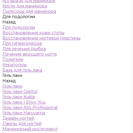
Аппараты для маникюра
Кисти для маникюра
Пылесосы для маникюра
Для подологии
Назад
Для подологии
Восстановление кожи стопы
Восстановление ногтевой пластины
Для гипергидроза
Для лечения грибка
Лечение вросшего ногтя
Полигели
Кератогель
База для гель лака
Гель лаки
Назад
Гель лаки
Гель лаки Grattol
Гель лаки Kukla
Гель лаки I Envy You
Гель лаки Atis Professional
Гель лаки Haruyama
Дизайн ногтей
Лампы для ногтей
Маникюрный инструмент