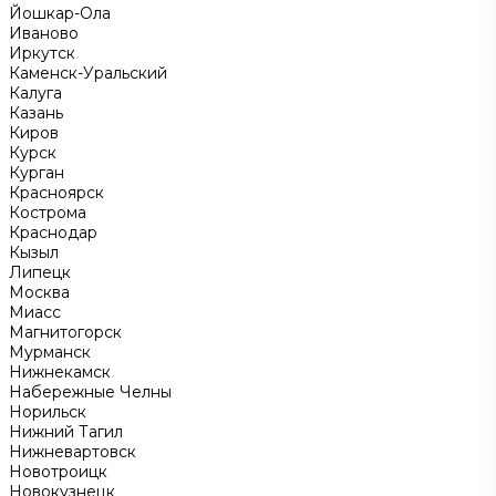
Йошкар-Ола
Иваново
Иркутск
Каменск-Уральский
Калуга
Казань
Киров
Курск
Курган
Красноярск
Кострома
Краснодар
Кызыл
Липецк
Москва
Миасс
Магнитогорск
Мурманск
Нижнекамск
Набережные Челны
Норильск
Нижний Тагил
Нижневартовск
Новотроицк
Новокузнецк