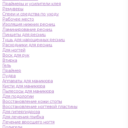
Праймеры и усилители клея
Ремуверы
Спреи и средства по уходу
Рабочее место
Изоляция нижних ресниц
Ламинирование ресниц
Пинцеты для ресниц
Тушь для нарощенных ресниц
Расходники для ресниц
Для ногтей
Воск для рук
Втирка
Гель
Праймер
Пудра
Аппараты для маникюра
Кисти для маникюра
Пылесосы для маникюра
Для подологии
Восстановление кожи стопы
Восстановление ногтевой пластины
Для гипергидроза
Для лечения грибка
Лечение вросшего ногтя
Полигели