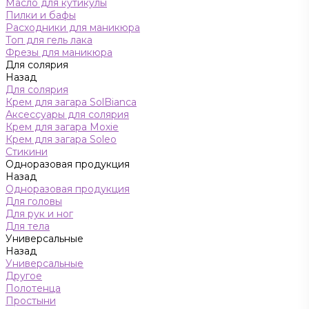
Масло для кутикулы
Пилки и бафы
Расходники для маникюра
Топ для гель лака
Фрезы для маникюра
Для солярия
Назад
Для солярия
Крем для загара SolBianca
Аксессуары для солярия
Крем для загара Moxie
Крем для загара Soleo
Стикини
Одноразовая продукция
Назад
Одноразовая продукция
Для головы
Для рук и ног
Для тела
Универсальные
Назад
Универсальные
Другое
Полотенца
Простыни