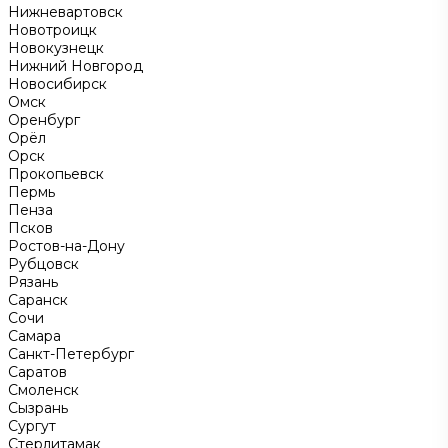
Нижневартовск
Новотроицк
Новокузнецк
Нижний Новгород
Новосибирск
Омск
Оренбург
Орёл
Орск
Прокопьевск
Пермь
Пенза
Псков
Ростов-на-Дону
Рубцовск
Рязань
Саранск
Сочи
Самара
Санкт-Петербург
Саратов
Смоленск
Сызрань
Сургут
Стерлитамак