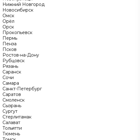
Нижний Новгород
Новосибирск
Омск
Орёл
Орск
Прокопьевск
Пермь
Пенза
Псков
Ростов-на-Дону
Рубцовск
Рязань
Саранск
Сочи
Самара
Санкт-Петербург
Саратов
Смоленск
Сызрань
Сургут
Стерлитамак
Салават
Тольятти
Тюмень
Томск