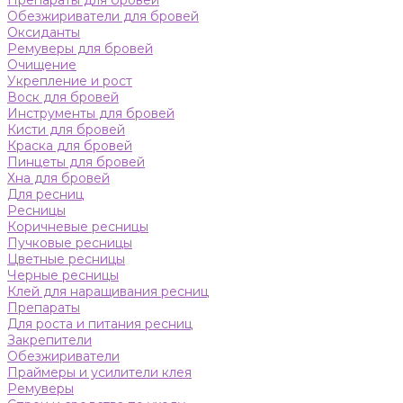
Препараты для бровей
Обезжириватели для бровей
Оксиданты
Ремуверы для бровей
Очищение
Укрепление и рост
Воск для бровей
Инструменты для бровей
Кисти для бровей
Краска для бровей
Пинцеты для бровей
Хна для бровей
Для ресниц
Ресницы
Коричневые ресницы
Пучковые ресницы
Цветные ресницы
Черные ресницы
Клей для наращивания ресниц
Препараты
Для роста и питания ресниц
Закрепители
Обезжириватели
Праймеры и усилители клея
Ремуверы