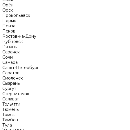
Орёл
Орск
Прокопьевск
Пермь
Пенза
Псков
Ростов-на-Дону
Рубцовск
Рязань
Саранск
Сочи
Самара
Санкт-Петербург
Саратов
Смоленск
Сызрань
Сургут
Стерлитамак
Салават
Тольятти
Тюмень
Томск
Тамбов
Тула