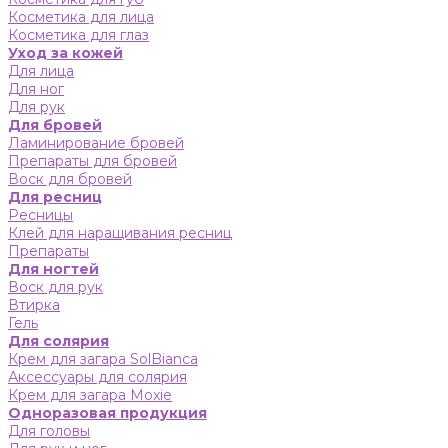
Косметика для лица
Косметика для глаз
Уход за кожей
Для лица
Для ног
Для рук
Для бровей
Ламинирование бровей
Препараты для бровей
Воск для бровей
Для ресниц
Ресницы
Клей для наращивания ресниц
Препараты
Для ногтей
Воск для рук
Втирка
Гель
Для солярия
Крем для загара SolBianca
Аксессуары для солярия
Крем для загара Moxie
Одноразовая продукция
Для головы