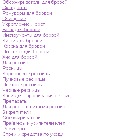
Обезжириватели для бровей
Оксиданты
Ремуверы для бровей
Очищение
Укрепление и рост
Воск для бровей
Инструменты для бровей
Кисти для бровей
Краска для бровей
Пинцеты для бровей
Хна для бровей
Для ресниц
Ресницы
Коричневые ресницы
Пучковые ресницы
Цветные ресницы
Черные ресницы
Клей для наращивания ресниц
Препараты
Для роста и питания ресниц
Закрепители
Обезжириватели
Праймеры и усилители клея
Ремуверы
Спреи и средства по уходу