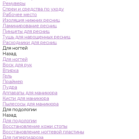
Ремуверы
Спреи и средства по уходу
Рабочее место
Изоляция нижних ресниц
Ламинирование ресниц
Пинцеты для ресниц
Тушь для нарощенных ресниц
Расходники для ресниц
Для ногтей
Назад
Для ногтей
Воск для рук
Втирка
Гель
Праймер
Пудра
Аппараты для маникюра
Кисти для маникюра
Пылесосы для маникюра
Для подологии
Назад
Для подологии
Восстановление кожи стопы
Восстановление ногтевой пластины
Для гипергидроза