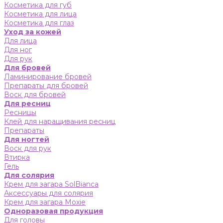
Косметика для губ
Косметика для лица
Косметика для глаз
Уход за кожей
Для лица
Для ног
Для рук
Для бровей
Ламинирование бровей
Препараты для бровей
Воск для бровей
Для ресниц
Ресницы
Клей для наращивания ресниц
Препараты
Для ногтей
Воск для рук
Втирка
Гель
Для солярия
Крем для загара SolBianca
Аксессуары для солярия
Крем для загара Moxie
Одноразовая продукция
Для головы