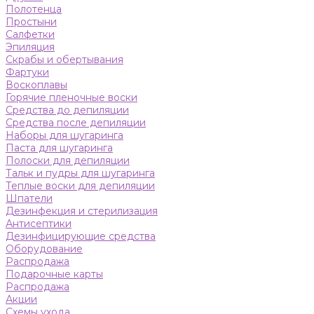
Полотенца
Простыни
Салфетки
Эпиляция
Скрабы и обертывания
Фартуки
Воскоплавы
Горячие пленочные воски
Средства до депиляции
Средства после депиляции
Наборы для шугаринга
Паста для шугаринга
Полоски для депиляции
Тальк и пудры для шугаринга
Теплые воски для депиляции
Шпатели
Дезинфекция и стерилизация
Антисептики
Дезинфицирующие средства
Оборудование
Распродажа
Подарочные карты
Распродажа
Акции
Схемы ухода