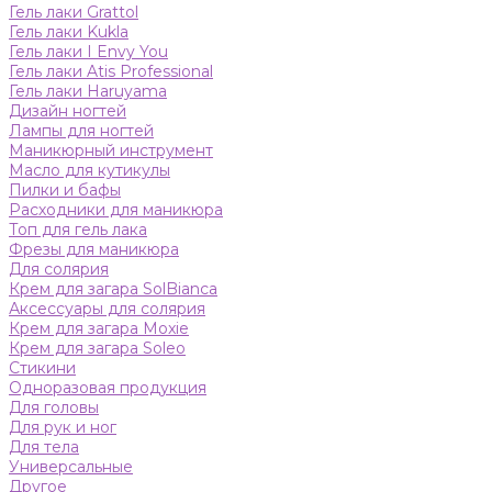
Гель лаки Grattol
Гель лаки Kukla
Гель лаки I Envy You
Гель лаки Atis Professional
Гель лаки Haruyama
Дизайн ногтей
Лампы для ногтей
Маникюрный инструмент
Масло для кутикулы
Пилки и бафы
Расходники для маникюра
Топ для гель лака
Фрезы для маникюра
Для солярия
Крем для загара SolBianca
Аксессуары для солярия
Крем для загара Moxie
Крем для загара Soleo
Стикини
Одноразовая продукция
Для головы
Для рук и ног
Для тела
Универсальные
Другое