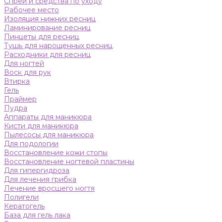
Спреи и средства по уходу
Рабочее место
Изоляция нижних ресниц
Ламинирование ресниц
Пинцеты для ресниц
Тушь для нарощенных ресниц
Расходники для ресниц
Для ногтей
Воск для рук
Втирка
Гель
Праймер
Пудра
Аппараты для маникюра
Кисти для маникюра
Пылесосы для маникюра
Для подологии
Восстановление кожи стопы
Восстановление ногтевой пластины
Для гипергидроза
Для лечения грибка
Лечение вросшего ногтя
Полигели
Кератогель
База для гель лака