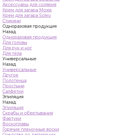
Аксессуары для солярия
Крем для загара Moxie
Крем для загара Soleo
Стикини
Одноразовая продукция
Назад
Одноразовая продукция
Для головы
Для рук и ног
Для тела
Универсальные
Назад
Универсальные
Другое
Полотенца
Простыни
Салфетки
Эпиляция
Назад
Эпиляция
Скрабы и обертывания
Фартуки
Воскоплавы
Горячие пленочные воски
Средства до депиляции