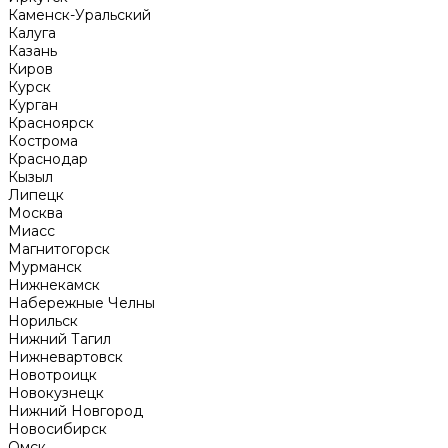
Каменск-Уральский
Калуга
Казань
Киров
Курск
Курган
Красноярск
Кострома
Краснодар
Кызыл
Липецк
Москва
Миасс
Магнитогорск
Мурманск
Нижнекамск
Набережные Челны
Норильск
Нижний Тагил
Нижневартовск
Новотроицк
Новокузнецк
Нижний Новгород
Новосибирск
Омск