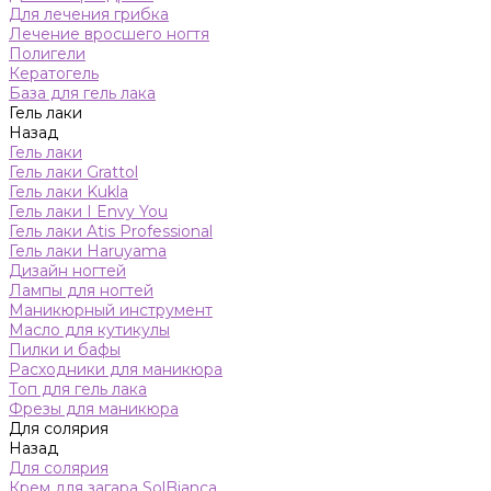
Для лечения грибка
Лечение вросшего ногтя
Полигели
Кератогель
База для гель лака
Гель лаки
Назад
Гель лаки
Гель лаки Grattol
Гель лаки Kukla
Гель лаки I Envy You
Гель лаки Atis Professional
Гель лаки Haruyama
Дизайн ногтей
Лампы для ногтей
Маникюрный инструмент
Масло для кутикулы
Пилки и бафы
Расходники для маникюра
Топ для гель лака
Фрезы для маникюра
Для солярия
Назад
Для солярия
Крем для загара SolBianca