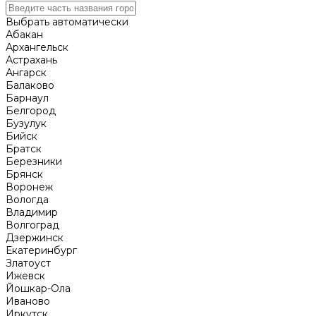
Выбрать автоматически
Абакан
Архангельск
Астрахань
Ангарск
Балаково
Барнаул
Белгород
Бузулук
Бийск
Братск
Березники
Брянск
Воронеж
Вологда
Владимир
Волгоград
Дзержинск
Екатеринбург
Златоуст
Ижевск
Йошкар-Ола
Иваново
Иркутск