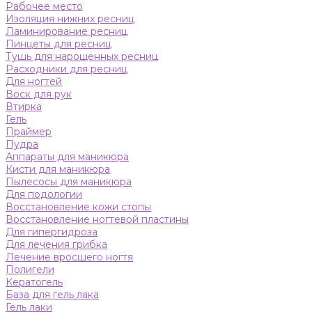
Рабочее место
Изоляция нижних ресниц
Ламинирование ресниц
Пинцеты для ресниц
Тушь для нарощенных ресниц
Расходники для ресниц
Для ногтей
Воск для рук
Втирка
Гель
Праймер
Пудра
Аппараты для маникюра
Кисти для маникюра
Пылесосы для маникюра
Для подологии
Восстановление кожи стопы
Восстановление ногтевой пластины
Для гипергидроза
Для лечения грибка
Лечение вросшего ногтя
Полигели
Кератогель
База для гель лака
Гель лаки