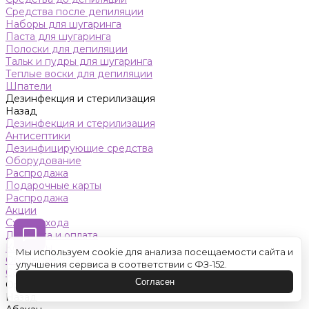
Средства после депиляции
Наборы для шугаринга
Паста для шугаринга
Полоски для депиляции
Тальк и пудры для шугаринга
Теплые воски для депиляции
Шпатели
Дезинфекция и стерилизация
Назад
Дезинфекция и стерилизация
Антисептики
Дезинфицирующие средства
Оборудование
Распродажа
Подарочные карты
Распродажа
Акции
Схемы ухода
Доставка и оплата
Контакты
Мы используем cookie для анализа посещаемости сайта и
Обучение
улучшения сервиса в соответствии с ФЗ-152.
Салон красоты
Согласен
Оренбург
Назад