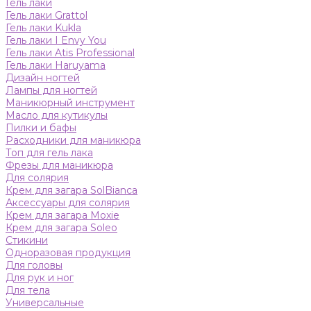
Гель лаки
Гель лаки Grattol
Гель лаки Kukla
Гель лаки I Envy You
Гель лаки Atis Professional
Гель лаки Haruyama
Дизайн ногтей
Лампы для ногтей
Маникюрный инструмент
Масло для кутикулы
Пилки и бафы
Расходники для маникюра
Топ для гель лака
Фрезы для маникюра
Для солярия
Крем для загара SolBianca
Аксессуары для солярия
Крем для загара Moxie
Крем для загара Soleo
Стикини
Одноразовая продукция
Для головы
Для рук и ног
Для тела
Универсальные