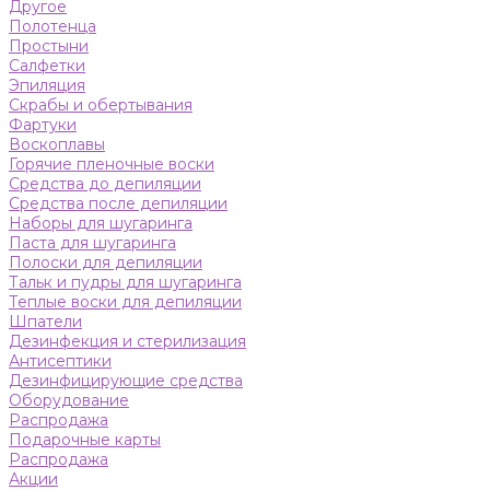
Другое
Полотенца
Простыни
Салфетки
Эпиляция
Скрабы и обертывания
Фартуки
Воскоплавы
Горячие пленочные воски
Средства до депиляции
Средства после депиляции
Наборы для шугаринга
Паста для шугаринга
Полоски для депиляции
Тальк и пудры для шугаринга
Теплые воски для депиляции
Шпатели
Дезинфекция и стерилизация
Антисептики
Дезинфицирующие средства
Оборудование
Распродажа
Подарочные карты
Распродажа
Акции