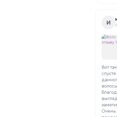
И
Вот та
спустя
данног
волосы
благод
выгляд
замети
Очень 