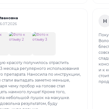
Ивановна
Н
16.07.2026
Поку
Воло
блес
совс
слад
кую красоту получилось отрастить
конс
 3 месяца регулярного использования
и к 
о препарата. Наносила по инструкции,
стои
 стали выпадать заметно меньше,
прод
аря чему пробор на голове стал
еть намного лучше! Кроме того,
ла небольшой пушок на макушке.
довольна результатом, буду