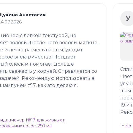
Щукина Анастасия
У
24.07.2026
ионер с легкой текстурой, не
яет волосы. После него волосы мягкие,
е и легко расчесываются, уходит
еское электричество. Придает
ый блеск и помогает дольше
Отли
ять свежесть у корней. Справляется со
Цвет
задачей. Рекомендую использовать в
улуч
 шампунем #17, как это делаю я.
шамп
пост
19 и
Реко
Кондиционер №17 для жирных и
рованных волос, 250 мл
Incli