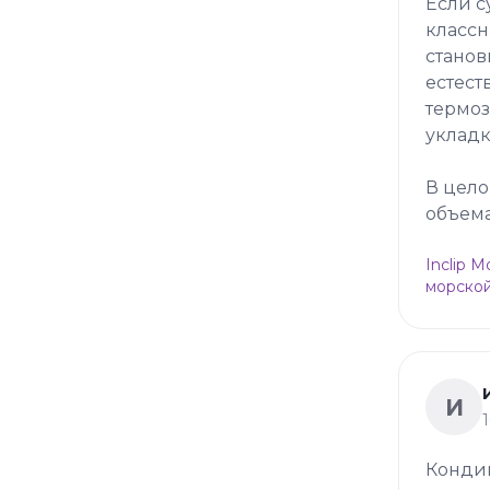
Если с
классн
станов
естест
термоз
укладк
В цело
объема
Inclip 
морской
И
Конди