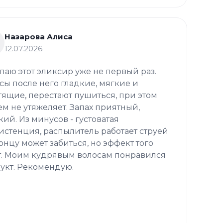
Назарова Алиса
12.07.2026
паю этот эликсир уже не первый раз.
сы после него гладкие, мягкие и
тящие, перестают пушиться, при этом
ем не утяжеляет. Запах приятный,
кий. Из минусов - густоватая
истенция, распылитель работает струей
концу может забиться, но эффект того
т. Моим кудрявым волосам понравился
укт. Рекомендую.