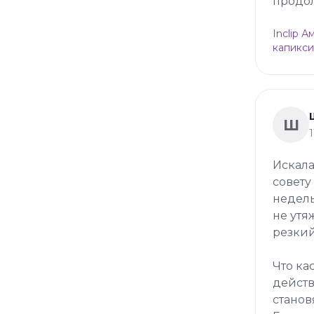
продол
Inclip 
капикси
Ш
Искала
совету
недель
не утя
резкий
Что ка
действ
станов