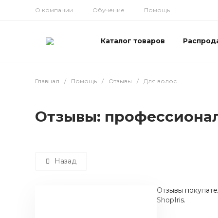
О компании
Обучение
Помощь
Каталог товаров
Распрод
Главная
/
Помощь
/
Отзывы
/
Для волос
Отзывы: профессионал
Назад
Отзывы покупате
ShopIris.