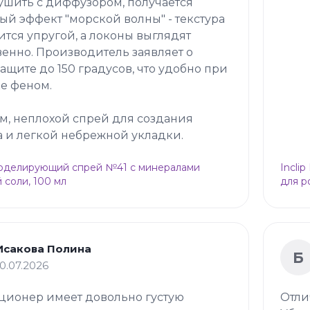
ушить с диффузором, получается
ый эффект "морской волны" - текстура
ится упругой, а локоны выглядят
венно. Производитель заявляет о
ащите до 150 градусов, что удобно при
е феном.
м, неплохой спрей для создания
 и легкой небрежной укладки.
Моделирующий спрей №41 с минералами
Incli
 соли, 100 мл
для р
Исакова Полина
Б
10.07.2026
ционер имеет довольно густую
Отли