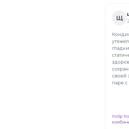
Щ
Кондиц
утяжел
гладки
статич
здоров
сохран
своей 
паре с
Inclip 
комбини