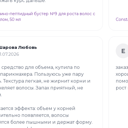
жать курс дальше.
Амино-пептидный бустер №9 для роста волос с
лом, 50 мл
Const
Шарова Любовь
Е
11.07.2026
 средство для объема, купила по
зака
 парикмахера. Пользуюсь уже пару
хоро
. Текстура легкая, не жирнит корни и
помо
желяет волосы. Запах приятный, не
рост 
.
сается эффекта: объем у корней
ительно появляется, волосы
ятся более пышными и держат форму.