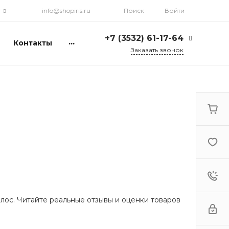
г
info@shopiris.ru
Поиск
Войти
+7 (3532) 61-17-64
...
Контакты
Заказать звонок
+7 (3532) 61-17-64
г. Оренбург, ул.
Кирова, д. 13, Гостиный
двор, 2 этаж
Ежедневно: с 10:00 до
21:00
info@shopiris.ru
+7 (3532) 61-17-61
Обучение в студии
красоты Iris
Ежедневно 10:00 - 21:00
info@iris56.ru
лос. Читайте реальные отзывы и оценки товаров
+7 (922) 841-83-98
info@shopiris.ru