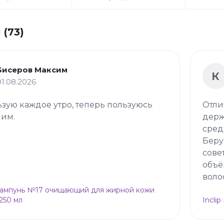
(73)
Бисеров Максим
К
01.08.2026
зую каждое утро, теперь пользуюсь
Отли
 им.
держ
сред
Беру
сове
объё
воло
Шампунь №17 очищающий для жирной кожи
 250 мл
Incli