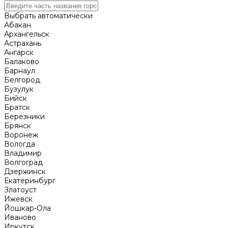
Выбрать автоматически
Абакан
Архангельск
Астрахань
Ангарск
Балаково
Барнаул
Белгород
Бузулук
Бийск
Братск
Березники
Брянск
Воронеж
Вологда
Владимир
Волгоград
Дзержинск
Екатеринбург
Златоуст
Ижевск
Йошкар-Ола
Иваново
Иркутск