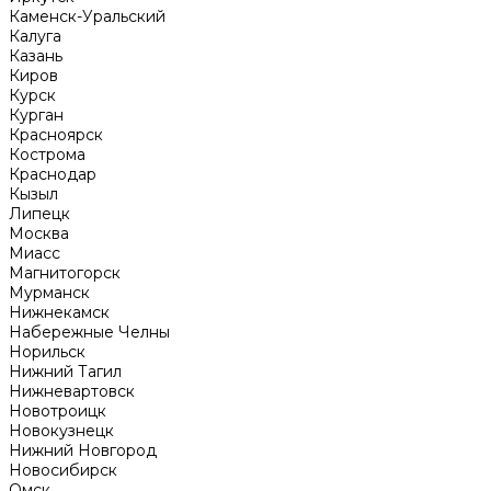
Каменск-Уральский
Калуга
Казань
Киров
Курск
Курган
Красноярск
Кострома
Краснодар
Кызыл
Липецк
Москва
Миасс
Магнитогорск
Мурманск
Нижнекамск
Набережные Челны
Норильск
Нижний Тагил
Нижневартовск
Новотроицк
Новокузнецк
Нижний Новгород
Новосибирск
Омск