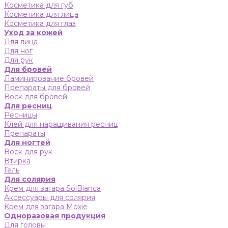
Косметика для губ
Косметика для лица
Косметика для глаз
Уход за кожей
Для лица
Для ног
Для рук
Для бровей
Ламинирование бровей
Препараты для бровей
Воск для бровей
Для ресниц
Ресницы
Клей для наращивания ресниц
Препараты
Для ногтей
Воск для рук
Втирка
Гель
Для солярия
Крем для загара SolBianca
Аксессуары для солярия
Крем для загара Moxie
Одноразовая продукция
Для головы