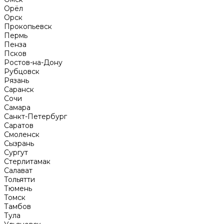
Орёл
Орск
Прокопьевск
Пермь
Пенза
Псков
Ростов-на-Дону
Рубцовск
Рязань
Саранск
Сочи
Самара
Санкт-Петербург
Саратов
Смоленск
Сызрань
Сургут
Стерлитамак
Салават
Тольятти
Тюмень
Томск
Тамбов
Тула