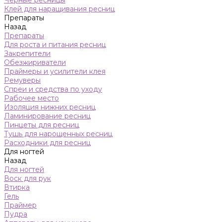
Черные ресницы
Клей для наращивания ресниц
Препараты
Назад
Препараты
Для роста и питания ресниц
Закрепители
Обезжириватели
Праймеры и усилители клея
Ремуверы
Спреи и средства по уходу
Рабочее место
Изоляция нижних ресниц
Ламинирование ресниц
Пинцеты для ресниц
Тушь для нарощенных ресниц
Расходники для ресниц
Для ногтей
Назад
Для ногтей
Воск для рук
Втирка
Гель
Праймер
Пудра