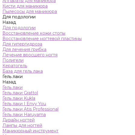
Аппараты для маникюра
Кисти для маникюра
Пылесосы для маникюра
Для подологии
Назад
Для подологии
Восстановление кожи стопы
Восстановление ногтевой пластины
Для гипергидроза
Для лечения грибка
Лечение вросшего ногтя
Полигели
Кератогель
База для гель лака
Гель лаки
Назад
Гель лаки
Гель лаки Grattol
Гель лаки Kukla
Гель лаки I Envy You
Гель лаки Atis Professional
Гель лаки Haruyama
Дизайн ногтей
Лампы для ногтей
Маникюрный инструмент