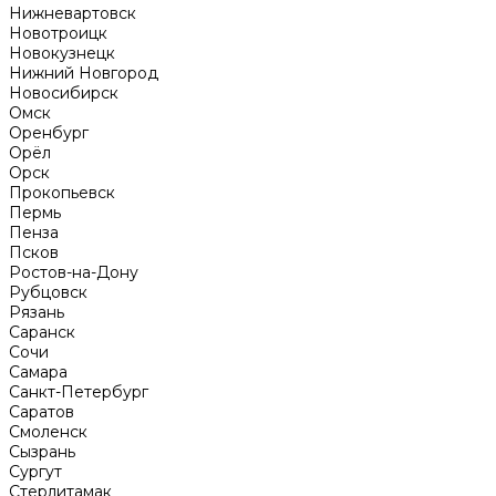
Нижневартовск
Новотроицк
Новокузнецк
Нижний Новгород
Новосибирск
Омск
Оренбург
Орёл
Орск
Прокопьевск
Пермь
Пенза
Псков
Ростов-на-Дону
Рубцовск
Рязань
Саранск
Сочи
Самара
Санкт-Петербург
Саратов
Смоленск
Сызрань
Сургут
Стерлитамак