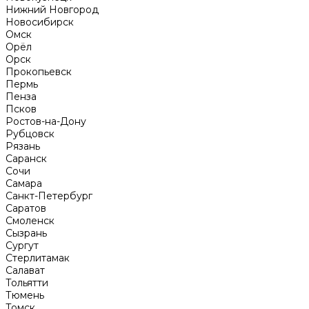
Нижний Новгород
Новосибирск
Омск
Орёл
Орск
Прокопьевск
Пермь
Пенза
Псков
Ростов-на-Дону
Рубцовск
Рязань
Саранск
Сочи
Самара
Санкт-Петербург
Саратов
Смоленск
Сызрань
Сургут
Стерлитамак
Салават
Тольятти
Тюмень
Томск