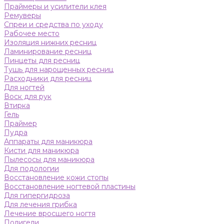
Праймеры и усилители клея
Ремуверы
Спреи и средства по уходу
Рабочее место
Изоляция нижних ресниц
Ламинирование ресниц
Пинцеты для ресниц
Тушь для нарощенных ресниц
Расходники для ресниц
Для ногтей
Воск для рук
Втирка
Гель
Праймер
Пудра
Аппараты для маникюра
Кисти для маникюра
Пылесосы для маникюра
Для подологии
Восстановление кожи стопы
Восстановление ногтевой пластины
Для гипергидроза
Для лечения грибка
Лечение вросшего ногтя
Полигели