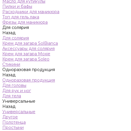
Масло для кутикулы
Пилки и бафы
Расходники для маникюра
Топ для гель лака
Фрезы для маникюра
Для солярия
Назад
Для солярия
Крем для загара SolBianca
Аксессуары для солярия
Крем для загара Moxie
Крем для загара Soleo
Стикини
Одноразовая продукция
Назад
Одноразовая продукция
Для головы
Для рук и ног
Для тела
Универсальные
Назад
Универсальные
Другое
Полотенца
Простыни