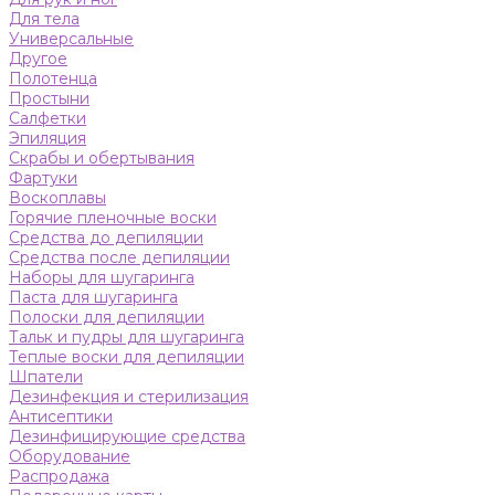
Для тела
Универсальные
Другое
Полотенца
Простыни
Салфетки
Эпиляция
Скрабы и обертывания
Фартуки
Воскоплавы
Горячие пленочные воски
Средства до депиляции
Средства после депиляции
Наборы для шугаринга
Паста для шугаринга
Полоски для депиляции
Тальк и пудры для шугаринга
Теплые воски для депиляции
Шпатели
Дезинфекция и стерилизация
Антисептики
Дезинфицирующие средства
Оборудование
Распродажа