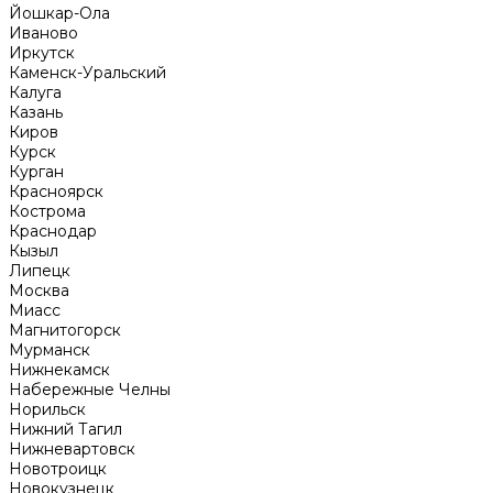
Йошкар-Ола
Иваново
Иркутск
Каменск-Уральский
Калуга
Казань
Киров
Курск
Курган
Красноярск
Кострома
Краснодар
Кызыл
Липецк
Москва
Миасс
Магнитогорск
Мурманск
Нижнекамск
Набережные Челны
Норильск
Нижний Тагил
Нижневартовск
Новотроицк
Новокузнецк