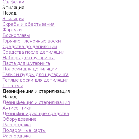
Салфетки
Эпиляция
Назад
Эпиляция
Скрабы и обертывания
Фартуки
Воскоплавы
Горячие пленочные воски
Средства до депиляции
Средства после депиляции
Наборы для шугаринга
Паста для шугаринга
Полоски для депиляции
Тальк и пудры для шугаринга
Теплые воски для депиляции
Шпатели
Дезинфекция и стерилизация
Назад
Дезинфекция и стерилизация
Антисептики
Дезинфицирующие средства
Оборудование
Распродажа
Подарочные карты
Распродажа