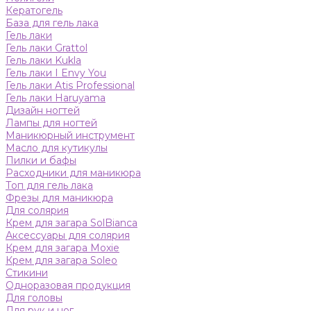
Кератогель
База для гель лака
Гель лаки
Гель лаки Grattol
Гель лаки Kukla
Гель лаки I Envy You
Гель лаки Atis Professional
Гель лаки Haruyama
Дизайн ногтей
Лампы для ногтей
Маникюрный инструмент
Масло для кутикулы
Пилки и бафы
Расходники для маникюра
Топ для гель лака
Фрезы для маникюра
Для солярия
Крем для загара SolBianca
Аксессуары для солярия
Крем для загара Moxie
Крем для загара Soleo
Стикини
Одноразовая продукция
Для головы
Для рук и ног