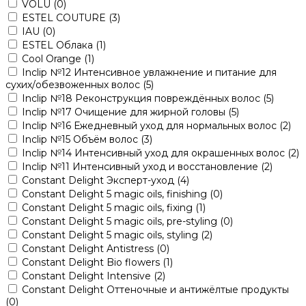
VOLU
(0)
ESTEL COUTURE
(3)
IAU
(0)
ESTEL Облака
(1)
Cool Orange
(1)
Inclip №12 Интенсивное увлажнение и питание для
сухих/обезвоженных волос
(5)
Inclip №18 Реконструкция повреждённых волос
(5)
Inclip №17 Очищение для жирной головы
(5)
Inclip №16 Ежедневный уход для нормальных волос
(2)
Inclip №15 Объём волос
(3)
Inclip №14 Интенсивный уход для окрашенных волос
(2)
Inclip №11 Интенсивный уход и восстановление
(2)
Constant Delight Эксперт-уход
(4)
Constant Delight 5 magic oils, finishing
(0)
Constant Delight 5 magic oils, fixing
(1)
Constant Delight 5 magic oils, pre-styling
(0)
Constant Delight 5 magic oils, styling
(2)
Constant Delight Antistress
(0)
Constant Delight Bio flowers
(1)
Constant Delight Intensive
(2)
Constant Delight Оттеночные и антижёлтые продукты
(0)