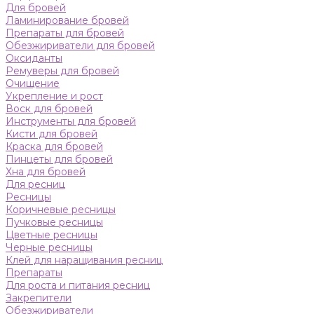
Для бровей
Ламинирование бровей
Препараты для бровей
Обезжириватели для бровей
Оксиданты
Ремуверы для бровей
Очищение
Укрепление и рост
Воск для бровей
Инструменты для бровей
Кисти для бровей
Краска для бровей
Пинцеты для бровей
Хна для бровей
Для ресниц
Ресницы
Коричневые ресницы
Пучковые ресницы
Цветные ресницы
Черные ресницы
Клей для наращивания ресниц
Препараты
Для роста и питания ресниц
Закрепители
Обезжириватели