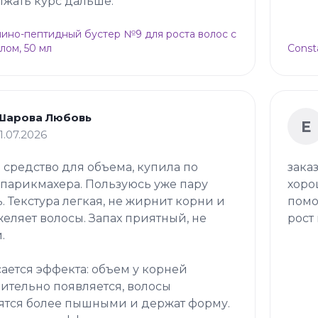
жать курс дальше.
Амино-пептидный бустер №9 для роста волос с
лом, 50 мл
Const
Шарова Любовь
Е
11.07.2026
 средство для объема, купила по
зака
 парикмахера. Пользуюсь уже пару
хоро
. Текстура легкая, не жирнит корни и
помо
желяет волосы. Запах приятный, не
рост 
.
сается эффекта: объем у корней
ительно появляется, волосы
ятся более пышными и держат форму.