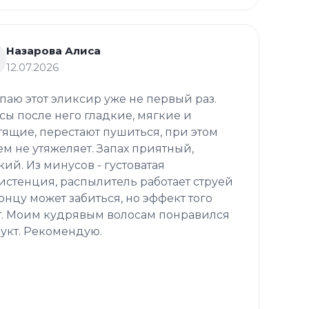
Назарова Алиса
12.07.2026
паю этот эликсир уже не первый раз.
сы после него гладкие, мягкие и
тящие, перестают пушиться, при этом
ем не утяжеляет. Запах приятный,
кий. Из минусов - густоватая
истенция, распылитель работает струей
концу может забиться, но эффект того
т. Моим кудрявым волосам понравился
укт. Рекомендую.