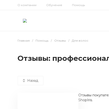
О компании
Обучение
Помощь
Главная
/
Помощь
/
Отзывы
/
Для волос
Отзывы: профессионал
Назад
Отзывы покупате
ShopIris.