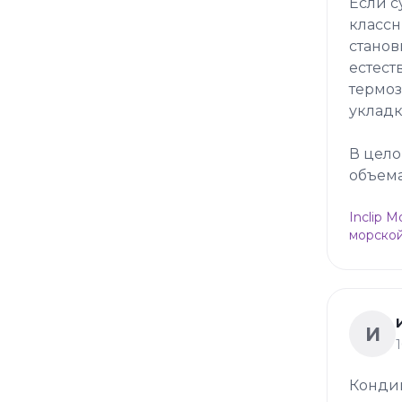
Если с
классн
станов
естест
термоз
укладк
В цело
объема
Inclip 
морской
И
Конди