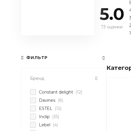
5.0
73 оценки
1
ФИЛЬТР
Катего
Бренд
Constant delight
(12)
Davines
(8)
ESTEL
(12)
Inclip
(35)
Lebel
(4)