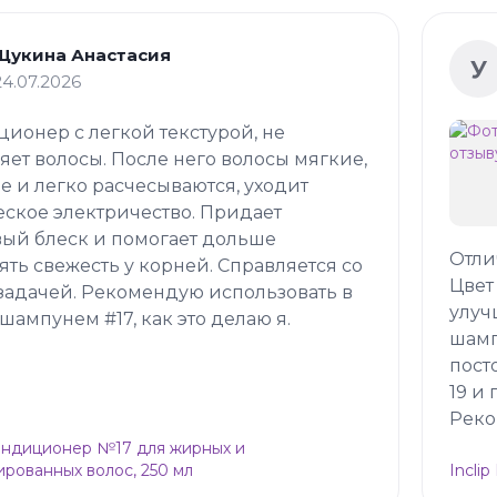
Щукина Анастасия
У
24.07.2026
ионер с легкой текстурой, не
яет волосы. После него волосы мягкие,
е и легко расчесываются, уходит
еское электричество. Придает
ый блеск и помогает дольше
Отли
ять свежесть у корней. Справляется со
Цвет
задачей. Рекомендую использовать в
улуч
 шампунем #17, как это делаю я.
шамп
пост
19 и
Реко
Кондиционер №17 для жирных и
рованных волос, 250 мл
Incli