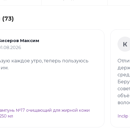
(73)
Бисеров Максим
К
01.08.2026
зую каждое утро, теперь пользуюсь
Отли
 им.
держ
сред
Беру
сове
объё
воло
Шампунь №17 очищающий для жирной кожи
 250 мл
Incli