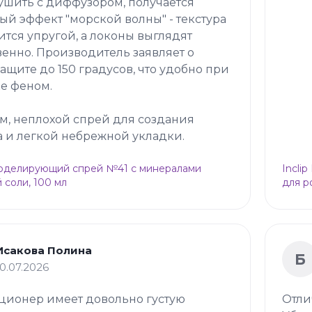
ушить с диффузором, получается
ый эффект "морской волны" - текстура
ится упругой, а локоны выглядят
венно. Производитель заявляет о
ащите до 150 градусов, что удобно при
е феном.
м, неплохой спрей для создания
 и легкой небрежной укладки.
Моделирующий спрей №41 с минералами
Incli
 соли, 100 мл
для р
Исакова Полина
Б
10.07.2026
ционер имеет довольно густую
Отли