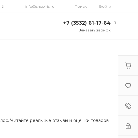
г
info@shopiris.ru
Поиск
Войти
+7 (3532) 61-17-64
Заказать звонок
+7 (3532) 61-17-64
г. Оренбург, ул.
Кирова, д. 13, Гостиный
двор, 2 этаж
Ежедневно: с 10:00 до
21:00
info@shopiris.ru
+7 (3532) 61-17-61
Обучение в студии
красоты Iris
Ежедневно 10:00 - 21:00
info@iris56.ru
лос. Читайте реальные отзывы и оценки товаров
+7 (922) 841-83-98
info@shopiris.ru