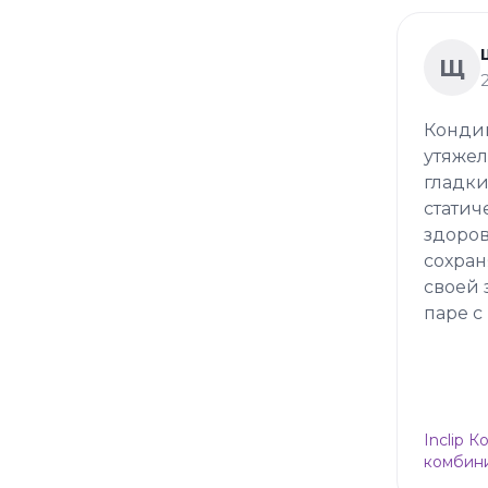
Щ
Кондиц
утяжел
гладки
статич
здоров
сохран
своей 
паре с
Inclip 
комбини