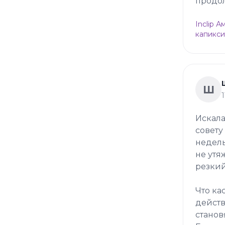
продол
Inclip 
капикси
Ш
Искала
совету
недель
не утя
резкий
Что ка
действ
станов