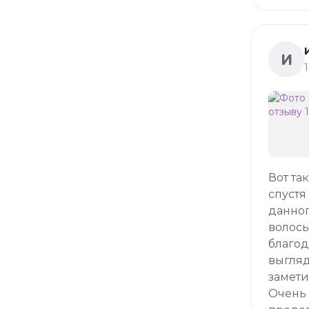
И
Вот та
спустя
данног
волосы
благод
выгляд
замети
Очень 