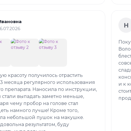
Ивановна
Н
16.07.2026
Поку
Воло
блес
совс
слад
кую красоту получилось отрастить
конс
 3 месяца регулярного использования
и к 
о препарата. Наносила по инструкции,
стои
 стали выпадать заметно меньше,
прод
аря чему пробор на голове стал
еть намного лучше! Кроме того,
ла небольшой пушок на макушке.
довольна результатом, буду