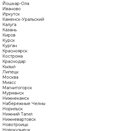
Йошкар-Ола
Иваново
Иркутск
Каменск-Уральский
Калуга
Казань
Киров
Курск
Курган
Красноярск
Кострома
Краснодар
Кызыл
Липецк
Москва
Миасс
Магнитогорск
Мурманск
Нижнекамск
Набережные Челны
Норильск
Нижний Тагил
Нижневартовск
Новотроицк
Новокузнецк