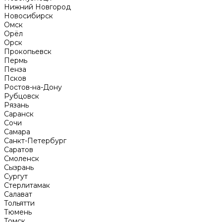
Нижний Новгород
Новосибирск
Омск
Орёл
Орск
Прокопьевск
Пермь
Пенза
Псков
Ростов-на-Дону
Рубцовск
Рязань
Саранск
Сочи
Самара
Санкт-Петербург
Саратов
Смоленск
Сызрань
Сургут
Стерлитамак
Салават
Тольятти
Тюмень
Томск