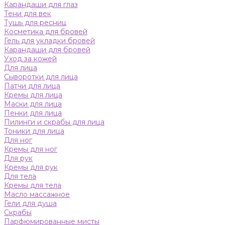
Карандаши для глаз
Тени для век
Тушь для ресниц
Косметика для бровей
Гель для укладки бровей
Карандаши для бровей
Уход за кожей
Для лица
Сыворотки для лица
Патчи для лица
Кремы для лица
Маски для лица
Пенки для лица
Пилинги и скрабы для лица
Тоники для лица
Для ног
Кремы для ног
Для рук
Кремы для рук
Для тела
Кремы для тела
Масло массажное
Гели для душа
Скрабы
Парфюмированные мисты