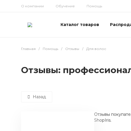
О компании
Обучение
Помощь
Каталог товаров
Распрод
Главная
/
Помощь
/
Отзывы
/
Для волос
Отзывы: профессионал
Назад
Отзывы покупате
ShopIris.