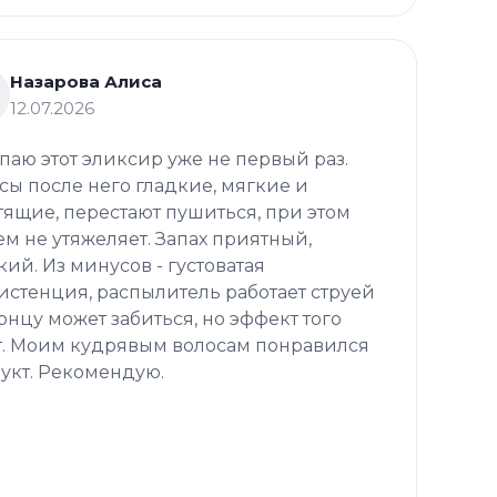
Назарова Алиса
12.07.2026
паю этот эликсир уже не первый раз.
сы после него гладкие, мягкие и
тящие, перестают пушиться, при этом
ем не утяжеляет. Запах приятный,
кий. Из минусов - густоватая
истенция, распылитель работает струей
концу может забиться, но эффект того
т. Моим кудрявым волосам понравился
укт. Рекомендую.