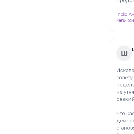
продол
Inclip 
капикси
Ш
Искала
совету
недель
не утя
резкий
Что ка
действ
станов