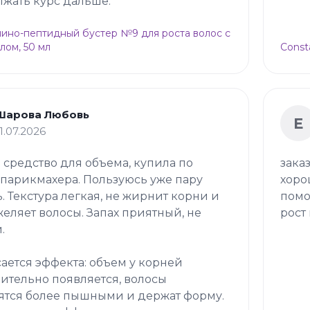
жать курс дальше.
Амино-пептидный бустер №9 для роста волос с
лом, 50 мл
Const
Шарова Любовь
Е
11.07.2026
 средство для объема, купила по
зака
 парикмахера. Пользуюсь уже пару
хоро
. Текстура легкая, не жирнит корни и
помо
желяет волосы. Запах приятный, не
рост 
.
сается эффекта: объем у корней
ительно появляется, волосы
ятся более пышными и держат форму.