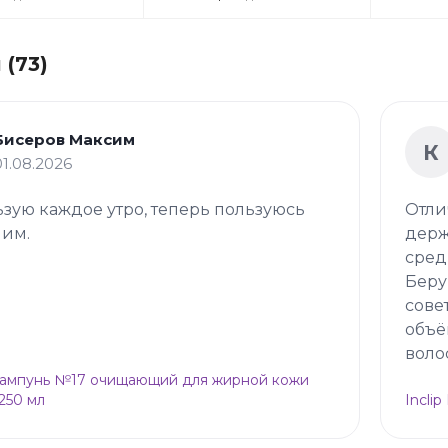
(73)
Бисеров Максим
К
01.08.2026
зую каждое утро, теперь пользуюсь
Отли
 им.
держ
сред
Беру
сове
объё
воло
Шампунь №17 очищающий для жирной кожи
 250 мл
Incli