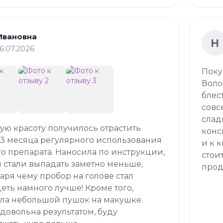
Ивановна
Н
16.07.2026
Поку
Воло
блес
совс
слад
кую красоту получилось отрастить
конс
 3 месяца регулярного использования
и к 
о препарата. Наносила по инструкции,
стои
 стали выпадать заметно меньше,
прод
аря чему пробор на голове стал
еть намного лучше! Кроме того,
ла небольшой пушок на макушке.
довольна результатом, буду