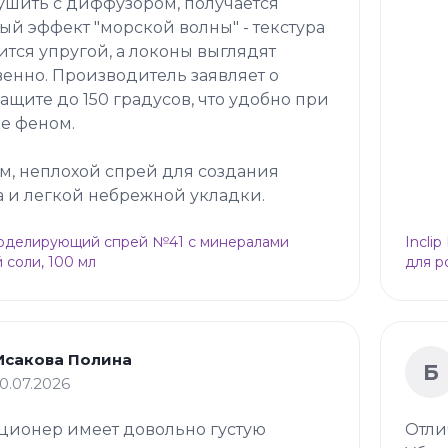
ушить с диффузором, получается
ый эффект "морской волны" - текстура
ится упругой, а локоны выглядят
венно. Производитель заявляет о
ащите до 150 градусов, что удобно при
е феном.
м, неплохой спрей для создания
 и легкой небрежной укладки.
Моделирующий спрей №41 с минералами
Incli
 соли, 100 мл
для р
Исакова Полина
Б
10.07.2026
ционер имеет довольно густую
Отли