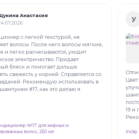
Щукина Анастасия
У
24.07.2026
ионер с легкой текстурой, не
яет волосы. После него волосы мягкие,
е и легко расчесываются, уходит
еское электричество. Придает
ый блеск и помогает дольше
Отли
ять свежесть у корней. Справляется со
Цвет
задачей. Рекомендую использовать в
улуч
 шампунем #17, как это делаю я.
шамп
пост
19 и
Реко
Кондиционер №17 для жирных и
рованных волос, 250 мл
Incli