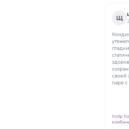
Щ
Кондиц
утяжел
гладки
статич
здоров
сохран
своей 
паре с
Inclip 
комбини