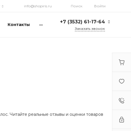
г
info@shopiris.ru
Поиск
Войти
+7 (3532) 61-17-64
...
Контакты
Заказать звонок
+7 (3532) 61-17-64
г. Оренбург, ул.
Кирова, д. 13, Гостиный
двор, 2 этаж
Ежедневно: с 10:00 до
21:00
info@shopiris.ru
+7 (3532) 61-17-61
Обучение в студии
красоты Iris
Ежедневно 10:00 - 21:00
info@iris56.ru
лос. Читайте реальные отзывы и оценки товаров
+7 (922) 841-83-98
info@shopiris.ru