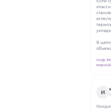
Если с
классн
станов
естест
термоз
укладк
В цело
объема
Inclip 
морской
И
Конди