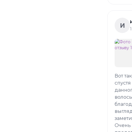
И
Вот та
спустя
данног
волосы
благод
выгляд
замети
Очень 