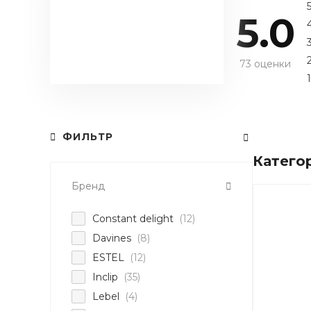
5.0
73 оценки
1
ФИЛЬТР
Катего
Бренд
Constant delight
(12)
Davines
(8)
ESTEL
(12)
Inclip
(35)
Lebel
(4)