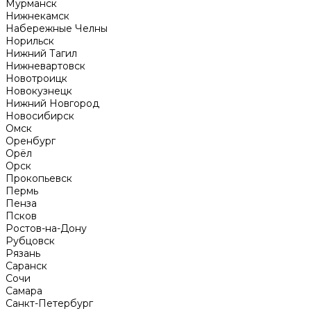
Мурманск
Нижнекамск
Набережные Челны
Норильск
Нижний Тагил
Нижневартовск
Новотроицк
Новокузнецк
Нижний Новгород
Новосибирск
Омск
Оренбург
Орёл
Орск
Прокопьевск
Пермь
Пенза
Псков
Ростов-на-Дону
Рубцовск
Рязань
Саранск
Сочи
Самара
Санкт-Петербург