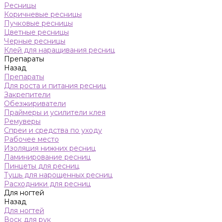
Ресницы
Коричневые ресницы
Пучковые ресницы
Цветные ресницы
Черные ресницы
Клей для наращивания ресниц
Препараты
Назад
Препараты
Для роста и питания ресниц
Закрепители
Обезжириватели
Праймеры и усилители клея
Ремуверы
Спреи и средства по уходу
Рабочее место
Изоляция нижних ресниц
Ламинирование ресниц
Пинцеты для ресниц
Тушь для нарощенных ресниц
Расходники для ресниц
Для ногтей
Назад
Для ногтей
Воск для рук