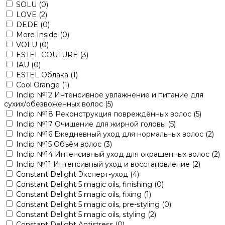
SOLU
(0)
LOVE
(2)
DEDE
(0)
More Inside
(0)
VOLU
(0)
ESTEL COUTURE
(3)
IAU
(0)
ESTEL Облака
(1)
Cool Orange
(1)
Inclip №12 Интенсивное увлажнение и питание для
сухих/обезвоженных волос
(5)
Inclip №18 Реконструкция повреждённых волос
(5)
Inclip №17 Очищение для жирной головы
(5)
Inclip №16 Ежедневный уход для нормальных волос
(2)
Inclip №15 Объём волос
(3)
Inclip №14 Интенсивный уход для окрашенных волос
(2)
Inclip №11 Интенсивный уход и восстановление
(2)
Constant Delight Эксперт-уход
(4)
Constant Delight 5 magic oils, finishing
(0)
Constant Delight 5 magic oils, fixing
(1)
Constant Delight 5 magic oils, pre-styling
(0)
Constant Delight 5 magic oils, styling
(2)
Constant Delight Antistress
(0)