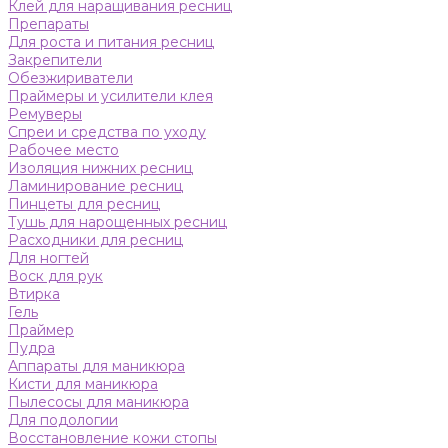
Клей для наращивания ресниц
Препараты
Для роста и питания ресниц
Закрепители
Обезжириватели
Праймеры и усилители клея
Ремуверы
Спреи и средства по уходу
Рабочее место
Изоляция нижних ресниц
Ламинирование ресниц
Пинцеты для ресниц
Тушь для нарощенных ресниц
Расходники для ресниц
Для ногтей
Воск для рук
Втирка
Гель
Праймер
Пудра
Аппараты для маникюра
Кисти для маникюра
Пылесосы для маникюра
Для подологии
Восстановление кожи стопы