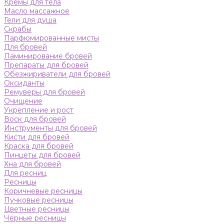
Кремы для тела
Масло массажное
Гели для душа
Скрабы
Парфюмированные мисты
Для бровей
Ламинирование бровей
Препараты для бровей
Обезжириватели для бровей
Оксиданты
Ремуверы для бровей
Очищение
Укрепление и рост
Воск для бровей
Инструменты для бровей
Кисти для бровей
Краска для бровей
Пинцеты для бровей
Хна для бровей
Для ресниц
Ресницы
Коричневые ресницы
Пучковые ресницы
Цветные ресницы
Черные ресницы