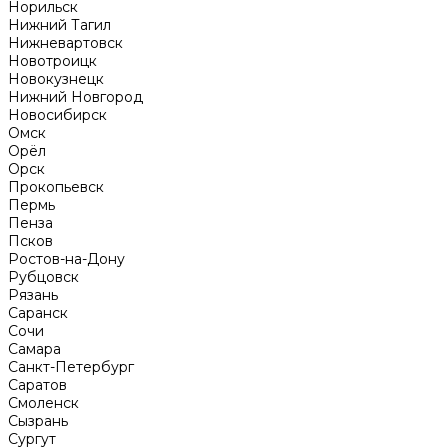
Норильск
Нижний Тагил
Нижневартовск
Новотроицк
Новокузнецк
Нижний Новгород
Новосибирск
Омск
Орёл
Орск
Прокопьевск
Пермь
Пенза
Псков
Ростов-на-Дону
Рубцовск
Рязань
Саранск
Сочи
Самара
Санкт-Петербург
Саратов
Смоленск
Сызрань
Сургут