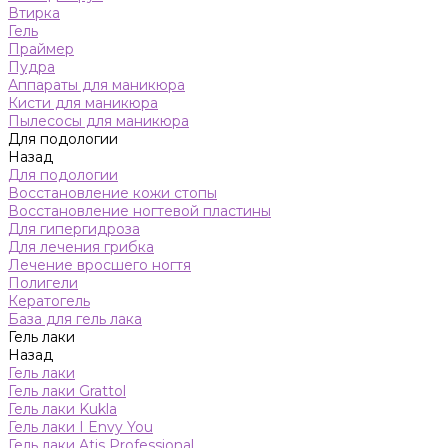
Втирка
Гель
Праймер
Пудра
Аппараты для маникюра
Кисти для маникюра
Пылесосы для маникюра
Для подологии
Назад
Для подологии
Восстановление кожи стопы
Восстановление ногтевой пластины
Для гипергидроза
Для лечения грибка
Лечение вросшего ногтя
Полигели
Кератогель
База для гель лака
Гель лаки
Назад
Гель лаки
Гель лаки Grattol
Гель лаки Kukla
Гель лаки I Envy You
Гель лаки Atis Professional