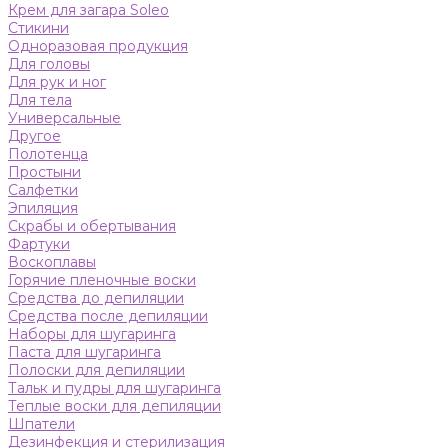
Крем для загара Soleo
Стикини
Одноразовая продукция
Для головы
Для рук и ног
Для тела
Универсальные
Другое
Полотенца
Простыни
Салфетки
Эпиляция
Скрабы и обертывания
Фартуки
Воскоплавы
Горячие пленочные воски
Средства до депиляции
Средства после депиляции
Наборы для шугаринга
Паста для шугаринга
Полоски для депиляции
Тальк и пудры для шугаринга
Теплые воски для депиляции
Шпатели
Дезинфекция и стерилизация