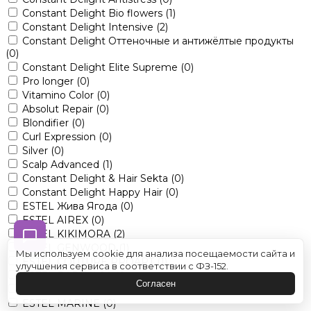
Constant Delight Bio flowers
(1)
Constant Delight Intensive
(2)
Constant Delight Оттеночные и антижёлтые продукты
(0)
Constant Delight Elite Supreme
(0)
Pro longer
(0)
Vitamino Color
(0)
Absolut Repair
(0)
Blondifier
(0)
Curl Expression
(0)
Silver
(0)
Scalp Advanced
(1)
Constant Delight & Hair Sekta
(0)
Constant Delight Happy Hair
(0)
ESTEL Жива Ягода
(0)
ESTEL AIREX
(0)
ESTEL KIKIMORA
(2)
ESTEL GENWOOD
(1)
Мы используем cookie для анализа посещаемости сайта и
ESTEL COUTURE PROART
(1)
улучшения сервиса в соответствии с ФЗ-152.
ESTEL BABAYAGA
(0)
Согласен
ESTEL ALPHA
(0)
ESTEL MARINE
(0)