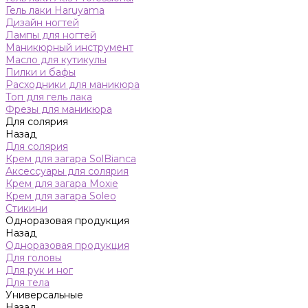
Гель лаки Haruyama
Дизайн ногтей
Лампы для ногтей
Маникюрный инструмент
Масло для кутикулы
Пилки и бафы
Расходники для маникюра
Топ для гель лака
Фрезы для маникюра
Для солярия
Назад
Для солярия
Крем для загара SolBianca
Аксессуары для солярия
Крем для загара Moxie
Крем для загара Soleo
Стикини
Одноразовая продукция
Назад
Одноразовая продукция
Для головы
Для рук и ног
Для тела
Универсальные
Назад