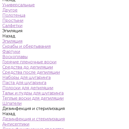
Универсальные
Другое
Полотенца
Простыни
Салфетки
Эпиляция
Назад
Эпиляция
Скрабы и обертывания
Фартуки
Воскоплавы
Горячие пленочные воски
Средства до депиляции
Средства после депиляции
Наборы для шугаринга
Паста для шугаринга
Полоски для депиляции
Тальк и пудры для шугаринга
Теплые воски для депиляции
Шпатели
Дезинфекция и стерилизация
Назад
Дезинфекция и стерилизация
Антисептики