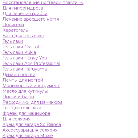
Восстановление ногтевой пластины
Для гипергидроза
Для лечения грибка
Лечение вросшего ногтя
Полигели
Кератогель
База для гель лака
Гель лаки
Гель лаки Grattol
Гель лаки Kukla
Гель лаки I Envy You
Гель лаки Atis Professional
Гель лаки Haruyama
Дизайн ногтей
Лампы для ногтей
Маникюрный инструмент
Масло для кутикулы
Пилки и бафы
Расходники для маникюра
Топ для гель лака
Фрезы для маникюра
Для солярия
Крем для загара SolBianca
Аксессуары для солярия
Крем для загара Moxie