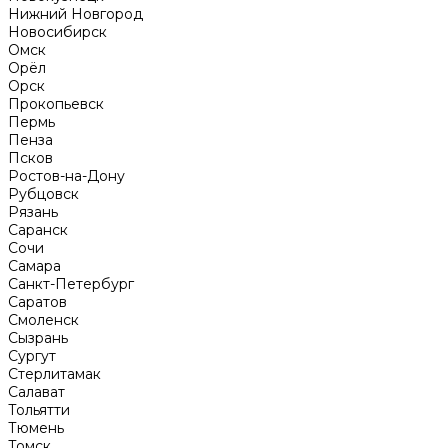
Нижний Новгород
Новосибирск
Омск
Орёл
Орск
Прокопьевск
Пермь
Пенза
Псков
Ростов-на-Дону
Рубцовск
Рязань
Саранск
Сочи
Самара
Санкт-Петербург
Саратов
Смоленск
Сызрань
Сургут
Стерлитамак
Салават
Тольятти
Тюмень
Томск