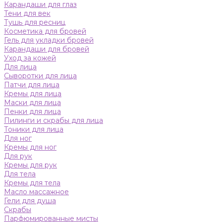
Карандаши для глаз
Тени для век
Тушь для ресниц
Косметика для бровей
Гель для укладки бровей
Карандаши для бровей
Уход за кожей
Для лица
Сыворотки для лица
Патчи для лица
Кремы для лица
Маски для лица
Пенки для лица
Пилинги и скрабы для лица
Тоники для лица
Для ног
Кремы для ног
Для рук
Кремы для рук
Для тела
Кремы для тела
Масло массажное
Гели для душа
Скрабы
Парфюмированные мисты