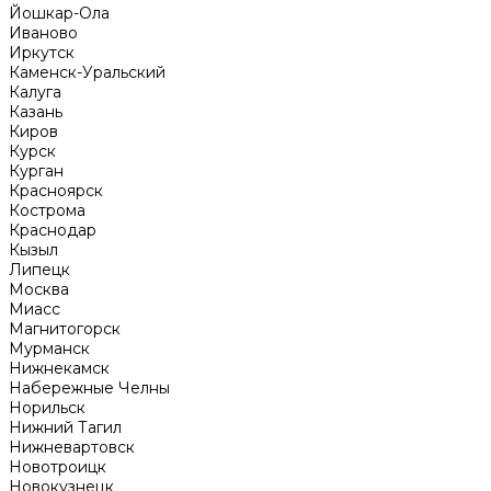
Йошкар-Ола
Иваново
Иркутск
Каменск-Уральский
Калуга
Казань
Киров
Курск
Курган
Красноярск
Кострома
Краснодар
Кызыл
Липецк
Москва
Миасс
Магнитогорск
Мурманск
Нижнекамск
Набережные Челны
Норильск
Нижний Тагил
Нижневартовск
Новотроицк
Новокузнецк