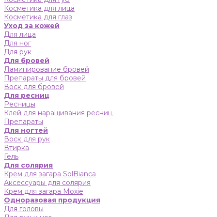
Косметика для лица
Косметика для глаз
Уход за кожей
Для лица
Для ног
Для рук
Для бровей
Ламинирование бровей
Препараты для бровей
Воск для бровей
Для ресниц
Ресницы
Клей для наращивания ресниц
Препараты
Для ногтей
Воск для рук
Втирка
Гель
Для солярия
Крем для загара SolBianca
Аксессуары для солярия
Крем для загара Moxie
Одноразовая продукция
Для головы