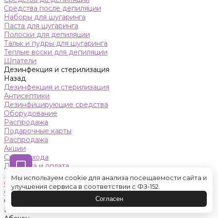
Средства после депиляции
Наборы для шугаринга
Паста для шугаринга
Полоски для депиляции
Тальк и пудры для шугаринга
Теплые воски для депиляции
Шпатели
Дезинфекция и стерилизация
Назад
Дезинфекция и стерилизация
Антисептики
Дезинфицирующие средства
Оборудование
Распродажа
Подарочные карты
Распродажа
Акции
Схемы ухода
Доставка и оплата
Контакты
Мы используем cookie для анализа посещаемости сайта и
Обучение
улучшения сервиса в соответствии с ФЗ-152.
Салон красоты
Согласен
Оренбург
Назад