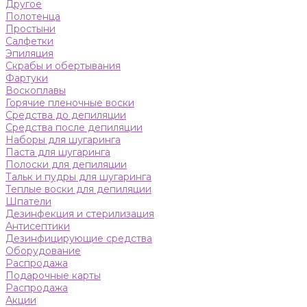
Другое
Полотенца
Простыни
Салфетки
Эпиляция
Скрабы и обертывания
Фартуки
Воскоплавы
Горячие пленочные воски
Средства до депиляции
Средства после депиляции
Наборы для шугаринга
Паста для шугаринга
Полоски для депиляции
Тальк и пудры для шугаринга
Теплые воски для депиляции
Шпатели
Дезинфекция и стерилизация
Антисептики
Дезинфицирующие средства
Оборудование
Распродажа
Подарочные карты
Распродажа
Акции