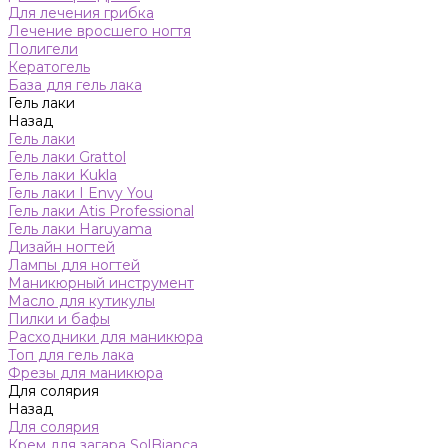
Для лечения грибка
Лечение вросшего ногтя
Полигели
Кератогель
База для гель лака
Гель лаки
Назад
Гель лаки
Гель лаки Grattol
Гель лаки Kukla
Гель лаки I Envy You
Гель лаки Atis Professional
Гель лаки Haruyama
Дизайн ногтей
Лампы для ногтей
Маникюрный инструмент
Масло для кутикулы
Пилки и бафы
Расходники для маникюра
Топ для гель лака
Фрезы для маникюра
Для солярия
Назад
Для солярия
Крем для загара SolBianca