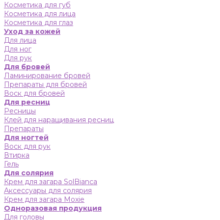
Косметика для губ
Косметика для лица
Косметика для глаз
Уход за кожей
Для лица
Для ног
Для рук
Для бровей
Ламинирование бровей
Препараты для бровей
Воск для бровей
Для ресниц
Ресницы
Клей для наращивания ресниц
Препараты
Для ногтей
Воск для рук
Втирка
Гель
Для солярия
Крем для загара SolBianca
Аксессуары для солярия
Крем для загара Moxie
Одноразовая продукция
Для головы