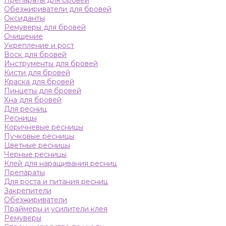
Препараты для бровей
Обезжириватели для бровей
Оксиданты
Ремуверы для бровей
Очищение
Укрепление и рост
Воск для бровей
Инструменты для бровей
Кисти для бровей
Краска для бровей
Пинцеты для бровей
Хна для бровей
Для ресниц
Ресницы
Коричневые ресницы
Пучковые ресницы
Цветные ресницы
Черные ресницы
Клей для наращивания ресниц
Препараты
Для роста и питания ресниц
Закрепители
Обезжириватели
Праймеры и усилители клея
Ремуверы