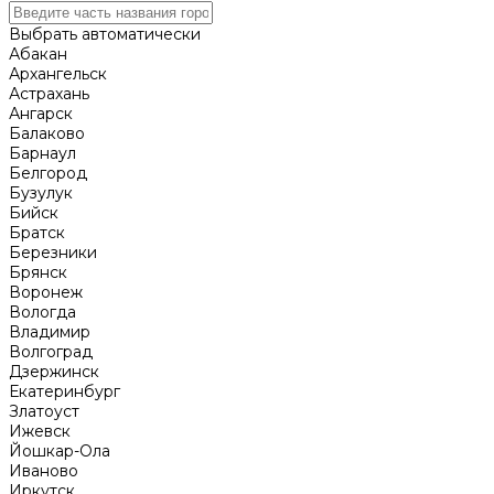
Выбрать автоматически
Абакан
Архангельск
Астрахань
Ангарск
Балаково
Барнаул
Белгород
Бузулук
Бийск
Братск
Березники
Брянск
Воронеж
Вологда
Владимир
Волгоград
Дзержинск
Екатеринбург
Златоуст
Ижевск
Йошкар-Ола
Иваново
Иркутск