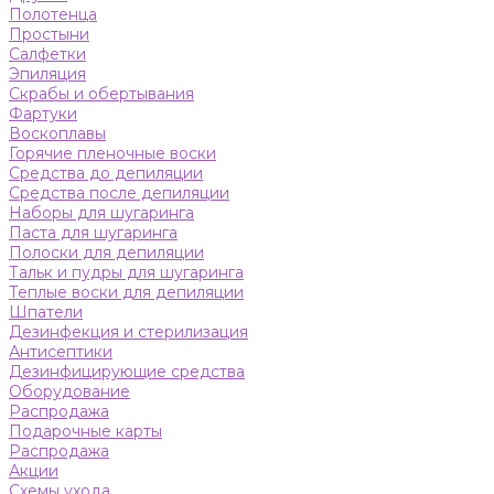
Полотенца
Простыни
Салфетки
Эпиляция
Скрабы и обертывания
Фартуки
Воскоплавы
Горячие пленочные воски
Средства до депиляции
Средства после депиляции
Наборы для шугаринга
Паста для шугаринга
Полоски для депиляции
Тальк и пудры для шугаринга
Теплые воски для депиляции
Шпатели
Дезинфекция и стерилизация
Антисептики
Дезинфицирующие средства
Оборудование
Распродажа
Подарочные карты
Распродажа
Акции
Схемы ухода