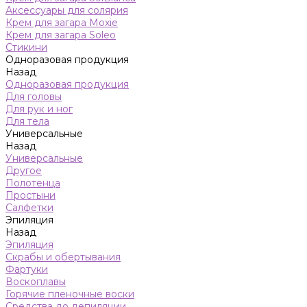
Аксессуары для солярия
Крем для загара Moxie
Крем для загара Soleo
Стикини
Одноразовая продукция
Назад
Одноразовая продукция
Для головы
Для рук и ног
Для тела
Универсальные
Назад
Универсальные
Другое
Полотенца
Простыни
Салфетки
Эпиляция
Назад
Эпиляция
Скрабы и обертывания
Фартуки
Воскоплавы
Горячие пленочные воски
Средства до депиляции