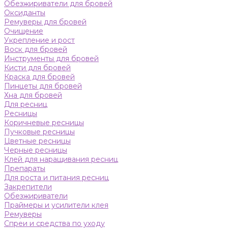
Обезжириватели для бровей
Оксиданты
Ремуверы для бровей
Очищение
Укрепление и рост
Воск для бровей
Инструменты для бровей
Кисти для бровей
Краска для бровей
Пинцеты для бровей
Хна для бровей
Для ресниц
Ресницы
Коричневые ресницы
Пучковые ресницы
Цветные ресницы
Черные ресницы
Клей для наращивания ресниц
Препараты
Для роста и питания ресниц
Закрепители
Обезжириватели
Праймеры и усилители клея
Ремуверы
Спреи и средства по уходу