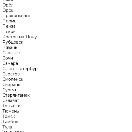
Орёл
Орск
Прокопьевск
Пермь
Пенза
Псков
Ростов-на-Дону
Рубцовск
Рязань
Саранск
Сочи
Самара
Санкт-Петербург
Саратов
Смоленск
Сызрань
Сургут
Стерлитамак
Салават
Тольятти
Тюмень
Томск
Тамбов
Тула