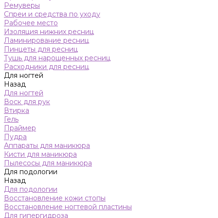
Ремуверы
Спреи и средства по уходу
Рабочее место
Изоляция нижних ресниц
Ламинирование ресниц
Пинцеты для ресниц
Тушь для нарощенных ресниц
Расходники для ресниц
Для ногтей
Назад
Для ногтей
Воск для рук
Втирка
Гель
Праймер
Пудра
Аппараты для маникюра
Кисти для маникюра
Пылесосы для маникюра
Для подологии
Назад
Для подологии
Восстановление кожи стопы
Восстановление ногтевой пластины
Для гипергидроза