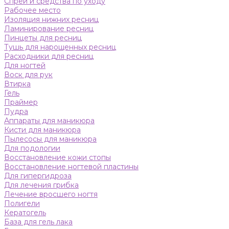
Спреи и средства по уходу
Рабочее место
Изоляция нижних ресниц
Ламинирование ресниц
Пинцеты для ресниц
Тушь для нарощенных ресниц
Расходники для ресниц
Для ногтей
Воск для рук
Втирка
Гель
Праймер
Пудра
Аппараты для маникюра
Кисти для маникюра
Пылесосы для маникюра
Для подологии
Восстановление кожи стопы
Восстановление ногтевой пластины
Для гипергидроза
Для лечения грибка
Лечение вросшего ногтя
Полигели
Кератогель
База для гель лака