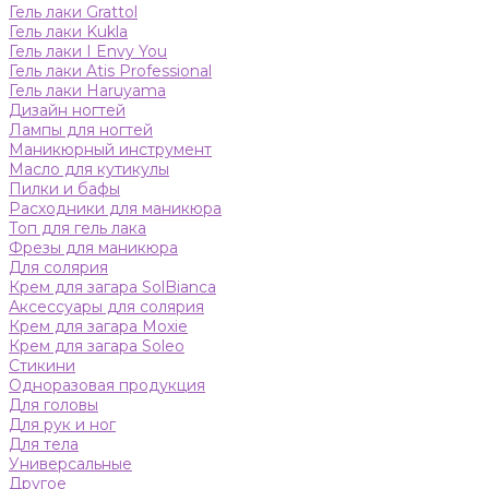
Гель лаки Grattol
Гель лаки Kukla
Гель лаки I Envy You
Гель лаки Atis Professional
Гель лаки Haruyama
Дизайн ногтей
Лампы для ногтей
Маникюрный инструмент
Масло для кутикулы
Пилки и бафы
Расходники для маникюра
Топ для гель лака
Фрезы для маникюра
Для солярия
Крем для загара SolBianca
Аксессуары для солярия
Крем для загара Moxie
Крем для загара Soleo
Стикини
Одноразовая продукция
Для головы
Для рук и ног
Для тела
Универсальные
Другое