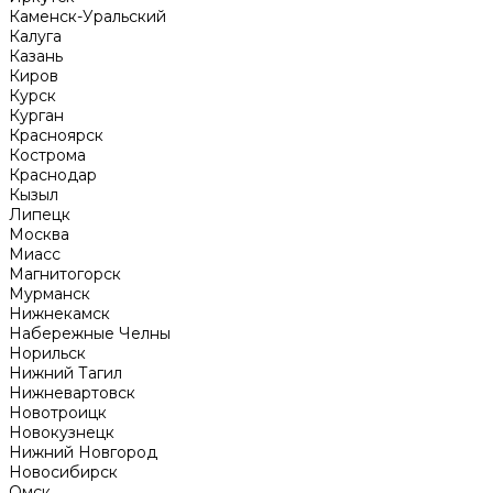
Каменск-Уральский
Калуга
Казань
Киров
Курск
Курган
Красноярск
Кострома
Краснодар
Кызыл
Липецк
Москва
Миасс
Магнитогорск
Мурманск
Нижнекамск
Набережные Челны
Норильск
Нижний Тагил
Нижневартовск
Новотроицк
Новокузнецк
Нижний Новгород
Новосибирск
Омск