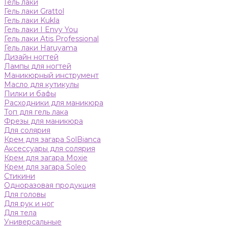
Гель лаки
Гель лаки Grattol
Гель лаки Kukla
Гель лаки I Envy You
Гель лаки Atis Professional
Гель лаки Haruyama
Дизайн ногтей
Лампы для ногтей
Маникюрный инструмент
Масло для кутикулы
Пилки и бафы
Расходники для маникюра
Топ для гель лака
Фрезы для маникюра
Для солярия
Крем для загара SolBianca
Аксессуары для солярия
Крем для загара Moxie
Крем для загара Soleo
Стикини
Одноразовая продукция
Для головы
Для рук и ног
Для тела
Универсальные